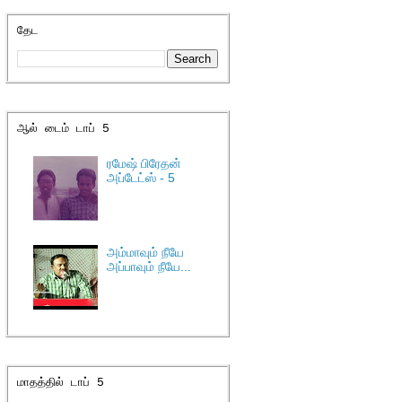
தேட
ஆல் டைம் டாப் 5
ரமேஷ் பிரேதன்
அப்டேட்ஸ் - 5
அம்மாவும் நீயே
அப்பாவும் நீயே...
மாதத்தில் டாப் 5