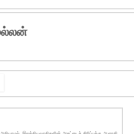
ல்லன்
கம் அறியாமல், இலக்கியவாதிகளின் அசட்டைச் சிரிப்புக்கு ஆளாகி,