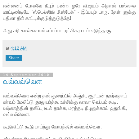
என்னைப் போலவே நீயும் பண்ற ஒரே விஷயம் அதான் பஸ்ஸுல
மாட்டிண்டியே ”ஸ்பெல்லிங் மிஸ்டேக்” - இப்பயும் பாரு, தேள் ளுக்கு
பதிலா தீள் காட்டிக்குடுத்துடுத்தே!
அது சரி கமல்கஸான் எப்பப்பா புரட்சிகர படம் எடுத்தாரு.
at
4:12 AM
Share
14 September 2010
வவ்வவ்வெள
வவ்வவ்வெள என்ற தன் குரைப்பில் அஞ்சி, சூரியன் நகர்வதாய்
கர்வம் மேலிட்டு குரலுயர்த்த, உச்சிக்கு வரவர வெப்பம் கூடி,
உஷ்ணத்தின் தகிப்பு உடல் தாக்க, மரத்தடி நிழலுக்காய் ஒதுங்கி,
வவ்வவ்வெள.
கூடுவிட்டு கூடு பாய்ந்து கோபத்தில் வவ்வவ்வெள.