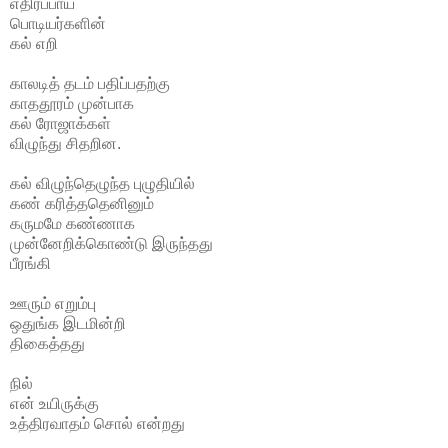
எதிர்ப்பாய்
பொடியர்களின்
கல் எறி
காலடித் தடம் பதிப்பதற்கு
காததூரம் முன்பாக
கல் ரோஜாக்கள்
விழுந்து சிதறின.
கல் விழுந்தெழுந்த புழுதியில்
கண் கரித்ததெனினும்
கருமமே கண்ணாக
முன்னேறிக்கொண்டு இருந்தது
பீரங்கி
ஊரும் எறும்பு
ஒதுங்க இடமின்றி
திகைத்தது
நில்
என் உயிருக்கு
உத்திரவாதம் சொல் என்றது