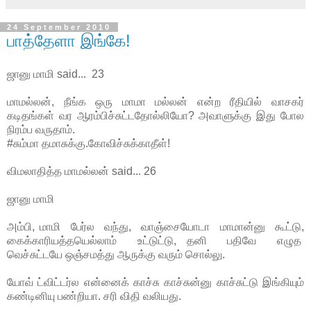
24 September 2010
பாத்தேளா இங்கே!
ஜானு மாமி said... 23
மாமல்லன், நீங்க ஒரு மாமா மல்லன் என்ற ரீதியில் வாசகர்
கடிதங்கள் வர ஆரம்பிச்சுட்டதோல்லியோ? அவாளுக்கு இது போல
நிரம்ப வருதாம்.
#சும்மா தமாசுக்கு.கோவிச்சுக்காதீள்!
விமலாதித்த மாமல்லன் said... 26
ஜானு மாமி
அம்பி, மாமி பேர்ல வந்து, வாஞ்சையோடா மாமான்னு கூட்டு,
கைக்காரியத்தயெல்லாம் உட்டுட்டு, தனி பதிவே எழுத
வெச்சுட்டயே ஒஞ்சமத்து ஆருக்கு வரும் சொல்லு.
யோவ் ட்விட்டர்ல என்னைக் காச்சு காச்சுன்னு காச்சுட்டு இங்கியும்
கண்டினியு பண்றியா. சரி விதி வலியது.