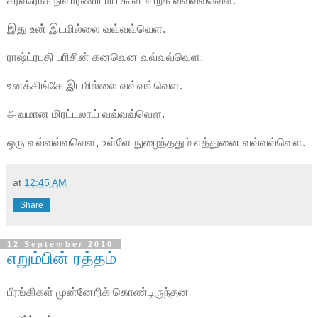
சர்வரோக நிவாரணியாய் கூவி விற்க வவ்வவ்வெள.
இது உன் இடமில்லை வவ்வவ்வெள.
ராஷ்ட்ரபதி பரிசின் கனவென வவ்வவ்வெள.
உனக்கிங்கே இடமில்லை வவ்வவ்வெள.
அவமான மிரட்டலாய் வவ்வவ்வெள.
ஒரு வவ்வவ்வவெள, உள்ளே நுழைந்ததும் எத்துனை வவ்வவ்வெள.
at
12:45 AM
Share
12 September 2010
எறும்பின் ரத்தம்
பீரங்கிகள் முன்னேறிக் கொண்டிருந்தன