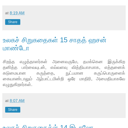
at
8:19 AM
Share
உலகச் சிறுகதைகள் 15 சாதத் ஹசன்
மாண்டோ
சிறந்த எழுத்தாளர்கள் அனைவருமே
,
தமக்கென இருக்கிற
தனித்த பார்வையுடன்
,
எவ்வளவு வித்தியாசமாக
,
எத்தனைக்
கடுமையான கருத்தை
,
நுட்பமான கருப்பொருளைக்
கையாண்டாலும் ஆர்பாட்டமின்றி ஒரே மாதிரி
,
அமைதியாகவே
எழுதுகிறார்கள்.
at
8:07 AM
Share
உலகச் சிறுகதைக்ள் 14 இடாலோ