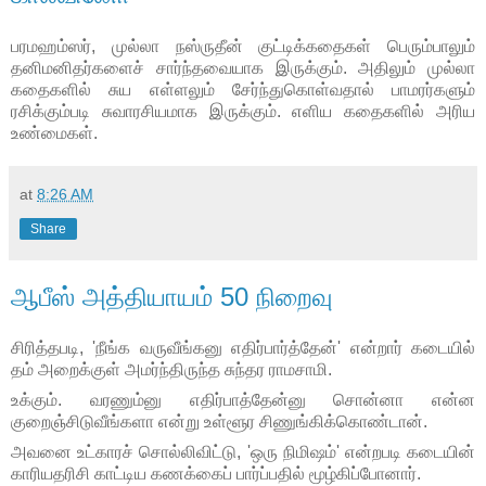
பரமஹம்ஸர்
,
முல்லா நஸ்ருதீன் குட்டிக்கதைகள் பெரும்பாலும்
தனிமனிதர்களைச் சார்ந்தவையாக இருக்கும். அதிலும் முல்லா
கதைகளில் சுய எள்ளலும் சேர்ந்துகொள்வதால் பாமரர்களும்
ரசிக்கும்படி சுவாரசியமாக இருக்கும். எளிய கதைகளில் அரிய
உண்மைகள்.
at
8:26 AM
Share
ஆபீஸ் அத்தியாயம் 50 நிறைவு
சிரித்தபடி
, '
நீங்க வருவீங்கனு எதிர்பார்த்தேன்
'
என்றார் கடையில்
தம் அறைக்குள் அமர்ந்திருந்த சுந்தர ராமசாமி.
உக்கும். வரணும்னு எதிர்பாத்தேன்னு சொன்னா என்ன
குறைஞ்சிடுவீங்களா என்று உள்ளூர சிணுங்கிக்கொண்டான்.
அவனை உட்காரச் சொல்லிவிட்டு
, '
ஒரு நிமிஷம்
'
என்றபடி கடையின்
காரியதரிசி காட்டிய கணக்கைப் பார்ப்பதில் மூழ்கிப்போனார்.