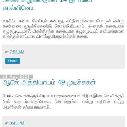
கால்வினோ
வாசிப்பு என்ன செய்யும் என்பது
,
கட்டுரைக்கான பொருள் என்று
கண்ணை மூடிக்கொண்டு சொல்லிவிடலாம். அதைக் கதையாக
எழுதமுடியுமா
?
. மிகச்சிறந்த கதையாக எழுதமுடியும் என்பதற்கான
எடுத்துக்காட்டாக விளங்குகிறது இந்தக் கதை.
at
7:53 AM
Share
13 May 2023
ஆபீஸ் அத்தியாயம் 49 முடிச்சுகள்
போய்க்கொண்டிருக்கிற சம்பாஷணையைச் சிறிய இடைவெளிக்குப்
பின் தொடர்வதைப்போல
, '
சொல்லுங்க
'
என்று எதிரில் வந்து
அமர்ந்தார் சுந்தர ராமசாமி.
at
8:45 PM