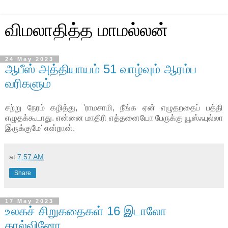
விமலாதித்த மாமல்லன்
24 May 2023
ஆபீஸ் அத்தியாயம் 51 வாழ்வும் ஆரம்ப
வரிகளும்
சற்று நேரம் கழித்து
, '
ராமசாமி, நீங்க ஏன் எழுதறதைப் பத்தி
எழுதக்கூடாது. என்னை மாதிரி எத்தனையோ பேருக்கு யூஸ்ஃபுல்லா
இருக்குமே
'
என்றான்.
at
7:57 AM
Share
17 May 2023
உலகச் சிறுகதைகள் 16 இடாலோ
கால்வினோ