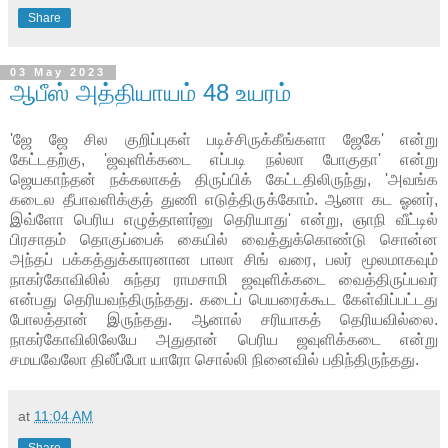
Share
03 May 2023
ஆபீஸ் அத்தியாயம் 48 உயரம்
'ஜே ஜே சில குறிப்புகள் படிச்சிருக்கீங்களா ஜேகே' என்று
கேட்டதற்கு, 'ஜவுளிக்கடை எப்படி நல்லா போகுதா' என்று
ஜெயகாந்தன் நக்கலாகத் திருப்பிக் கேட்டதிலிருந்து, 'அவங்க
கடைல தீபாவளிக்குத் துணி எடுத்திருக்கோம். ஆனா கட ஓனர்,
இவ்ளோ பெரிய எழுத்தாளர்னு தெரியாது' என்று, ஞாநி வீட்டில்
பிரசாதம் தொகுப்பைக் கையில் வைத்துக்கொண்டு சொன்ன
அந்தப் பக்கத்துக்காரனான பாலா சிங் வரை
,
பலர் மூலமாகவும்
நாகர்கோவிலில் சுந்தர ராமசாமி ஜவுளிக்கடை வைத்திருப்பவர்
என்பது தெரியவந்திருந்தது. கடைப் பெயரைக்கூட கேள்விப்பட்டது
போலத்தான் இருந்தது. ஆனால் சரியாகத் தெரியவில்லை.
நாகர்கோவிலிலேயே அதுதான் பெரிய ஜவுளிக்கடை என்று
சமயவேலோ திலீப்போ யாரோ சொல்லி நினைவில் பதிந்திருந்தது.
at
11:04 AM