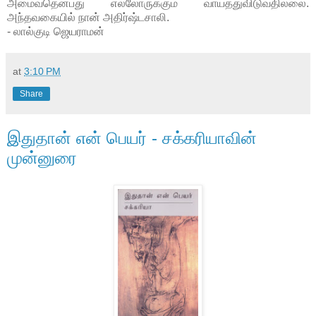
அமைவதென்பது எல்லோருக்கும் வாய்த்துவிடுவதில்லை.
அந்தவகையில் நான் அதிர்ஷ்டசாலி.
- லால்குடி ஜெயராமன்
at
3:10 PM
Share
இதுதான் என் பெயர் - சக்கரியாவின்
முன்னுரை