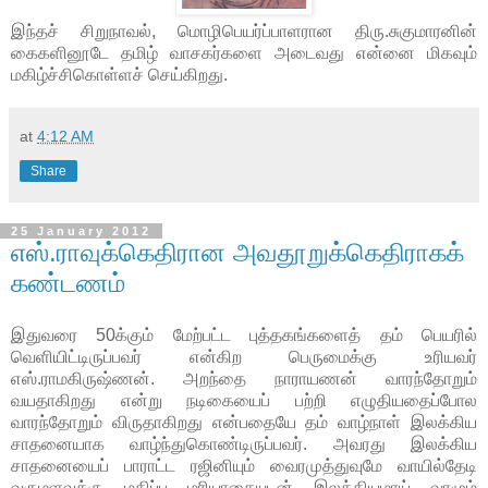
இந்தச் சிறுநாவல், மொழிபெயர்ப்பாளரான திரு.சுகுமாரனின்
கைகளினூடே தமிழ் வாசகர்களை அடைவது என்னை மிகவும்
மகிழ்ச்சிகொள்ளச் செய்கிறது.
at
4:12 AM
Share
25 January 2012
எஸ்.ராவுக்கெதிரான அவதூறுக்கெதிராகக்
கண்டணம்
இதுவரை 50க்கும் மேற்பட்ட புத்தகங்களைத் தம் பெயரில்
வெளியிட்டிருப்பவர் என்கிற பெருமைக்கு உரியவர்
எஸ்.ராமகிருஷ்ணன். அறந்தை நாராயணன் வாரந்தோறும்
வயதாகிறது என்று நடிகையைப் பற்றி எழுதியதைப்போல
வாரந்தோறும் விருதாகிறது என்பதையே தம் வாழ்நாள் இலக்கிய
சாதனையாக வாழ்ந்துகொண்டிருப்பவர். அவரது இலக்கிய
சாதனையைப் பாராட்ட ரஜினியும் வைரமுத்துவுமே வாயில்தேடி
வருமளவுக்கு மதிப்பு மரியாதையுடன் இலக்கியமாய் வாழும்