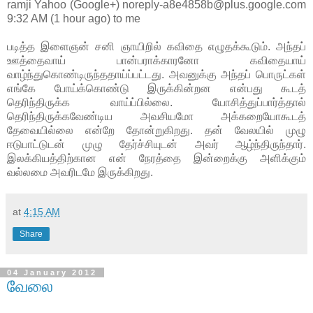
ramji Yahoo (Google+) noreply-a8e4858b@plus.google.com
9:32 AM (1 hour ago) to me
படித்த இளைஞன் சனி ஞாயிறில் கவிதை எழுதக்கூடும். அந்தப்
ஊத்தைவாய் பான்பராக்காரனோ கவிதையாய்
வாழ்ந்துகொண்டிருந்ததாய்ப்பட்டது. அவனுக்கு அந்தப் பொருட்கள்
எங்கே போய்க்கொண்டு இருக்கின்றன என்பது கூடத்
தெரிந்திருக்க வாய்ப்பில்லை. யோசித்துப்பார்த்தால்
தெரிந்திருக்கவேண்டிய அவசியமோ அக்கறையோகூடத்
தேவையில்லை என்றே தோன்றுகிறது. தன் வேலயில் முழு
ஈடுபாட்டுடன் முழு தேர்ச்சியுடன் அவர் ஆழ்ந்திருந்தார்.
இலக்கியத்திற்கான என் நேரத்தை இன்றைக்கு அளிக்கும்
வல்லமை அவரிடமே இருக்கிறது.
at
4:15 AM
Share
04 January 2012
வேலை