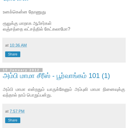
உனக்கென்ன தோணுது
ரூலுக்கு மாறாக ஆபீசர்கள்
லஞ்சத்தை லட்சத்தில் கேட்கலாமோ?
at
10:36 AM
Share
10 January 2012
அம்பி மாமா சீரீஸ் - பூர்வாங்கம் 101 (1)
அம்பி மாமா என்றதும் யாருக்கேனும் அம்புலி மாமா நினைவுக்கு
வந்தால் நாம் பொறுப்பன்று.
at
7:57 PM
Share