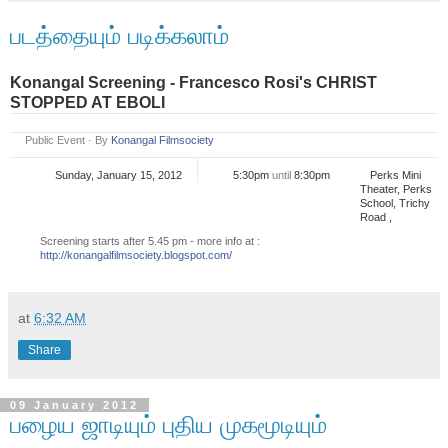
படத்தையும் படிக்கலாம்
Konangal Screening - Francesco Rosi's CHRIST
STOPPED AT EBOLI
Public Event
·
By
Konangal Filmsociety
Sunday, January 15, 2012
5:30pm
until
8:30pm
Perks Mini
Theater, Perks
School, Trichy
Road ,
Screening starts after 5.45 pm - more info at :
http://
konangalfilmsociety.blogspo
t.com/
at
6:32 AM
Share
09 January 2012
பழைய ஜாடியும் புதிய முகமூடியும்