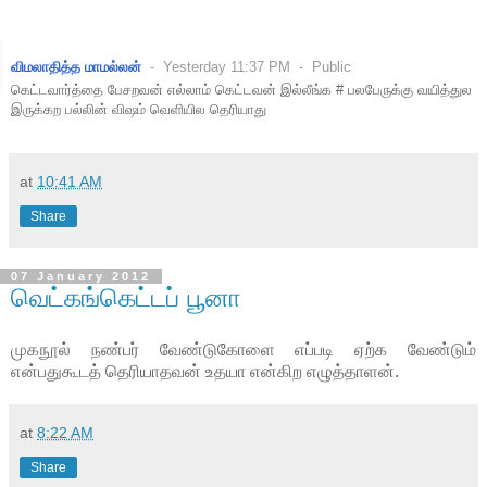
விமலாதித்த மாமல்லன்
-
Yesterday 11:37 PM
-
Public
கெட்டவார்த்தை பேசறவன் எல்லாம் கெட்டவன் இல்லீங்க # பலபேருக்கு வயித்துல
இருக்கற பல்லின் விஷம் வெளியில தெரியாது
at
10:41 AM
Share
07 January 2012
வெட்கங்கெட்டப் பூனா
முகநூல் நண்பர் வேண்டுகோளை எப்படி ஏற்க வேண்டும்
என்பதுகூடத் தெரியாதவன் உதயா என்கிற எழுத்தாளன்.
at
8:22 AM
Share