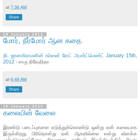
at
7:36 AM
Share
18 January 2012
மோர், நீர்மோர் ஆன கதை
தி. ஜானகிராமனின் கர்ஸன் ரோட் அபார்ட்மெண்ட் January 15th,
2012
- சாரு நிவேதிதா
at
6:48 AM
Share
15 January 2012
கலையின் வேலை
இரண்டு படைப்புகளை எடுத்துக்கொண்டு ஒன்று ஏன் கலையாக
இருக்கிறது பிரிதொன்று ஏன் ஆகவில்லை என்று விளக்க
முற்படுவதைப்போல சிரமமான காரியம் இலக்கியத்தில் வேறு