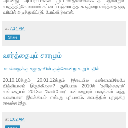
அவனது அபிப்ராயங்கள் முட்டாள்தனமாகக்கூடத் தோன்றும்.
வாதத்திற்கே வராமல் கட்டைப் பஞ்சாயத்தாக ஒற்றை வார்த்தை ஒரு
வரியில் அடித்துவிட்டுப் போய்விடுவான்.
at
7:14 PM
Share
வார்த்தையும் சாரமும்
மாமல்லனுக்கு சுஜாதாவின் குஞ்சொன்று கூறும் பதில்
20.10.10க்கும் 20.01.12க்கும் இடையில உண்மையிலேயே
வித்தியாசம் இருக்கிறதா? குறிப்பாக 2010ல் ’உதிர்த்ததால்’
என்பதையும் 2012ல ‘வேலியோர’ என்பதையும் பாருங்கள் எந்த
வகையான இலக்கியம் என்பது புரியலாம். சுலபத்தில் புரளுகிற
நாவல்ல இது.
at
1:02 AM