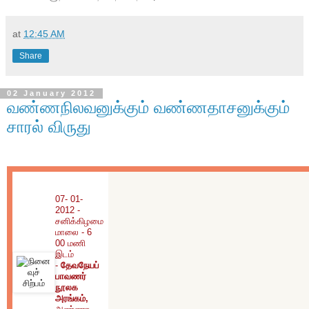
at
12:45 AM
Share
02 January 2012
வண்ணநிலவனுக்கும் வண்ணதாசனுக்கும்
சாரல் விருது
07- 01-
2012 -
சனிக்கிழமை
மாலை - 6
00 மணி
இடம்
-
தேவநேயப்
பாவணர்
நூலக
அரங்கம்,