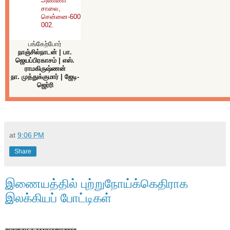
அண்ணா
சாலை,
சென்னை-600
002.
பங்கேற்போர்
நாஞ்சில்நாடன் | பா.
ஜெயப்பிரகாசம் | எஸ்.
ராமகிருஷ்ணன்
நா. முத்துக்குமார் | ஜேடி-
ஜெர்ரி
at
9:06 PM
Share
இணையத்தில் புற்றுநோய்க்கெதிராக
இலக்கியப் போட்டிகள்