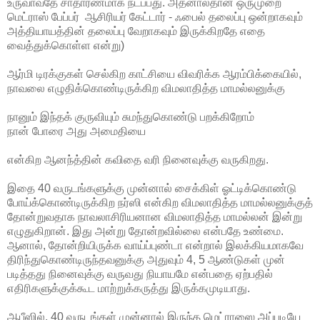
உருவாவதே சாதாரணமாக நடப்பது. அதனால்தான் ஒருமுறை 
மெட்ராஸ் பேப்பர்  ஆசிரியர் கேட்டார் - ஃபைல் தலைப்பு ஒன்றாகவும் 
அத்தியாயத்தின் தலைப்பு வேறாகவும் இருக்கிறதே எதை 
வைத்துக்கொள்ள என்று)
ஆர்மி டிரக்குகள் செல்கிற காட்சியை விவரிக்க ஆரம்பிக்கையில், 
நாவலை எழுதிக்கொண்டிருக்கிற விமலாதித்த மாமல்லனுக்கு
நானும் இந்தக் குருவியும் சுமந்துகொண்டு பறக்கிறோம் 
நான் போரை அது அமைதியை  
என்கிற ஆனந்த்தின் கவிதை வரி நினைவுக்கு வருகிறது. 
இதை 40 வருடங்களுக்கு முன்னால் சைக்கிள் ஓட்டிக்கொண்டு 
போய்க்கொண்டிருக்கிற நர்ஸி என்கிற விமலாதித்த மாமல்லனுக்குத் 
தோன்றுவதாக நாவலாசிரியனான விமலாதித்த மாமல்லன் இன்று 
எழுதுகிறான். இது அன்று தோன்றவில்லை என்பதே உண்மை. 
ஆனால், தோன்றியிருக்க வாய்ப்புண்டா என்றால் இலக்கியமாகவே 
திரிந்துகொண்டிருந்தவனுக்கு அதுவும் 4, 5 ஆண்டுகள் முன் 
படித்தது நினைவுக்கு வருவது நியாயமே என்பதை ஏற்பதில் 
எதிரிகளுக்குக்கூட மாற்றுக்கருத்து இருக்கமுடியாது. 
ஆபீஸில், 40 வருடங்கள் முன்னால் இருந்த மெட்ராஸை அப்படியே 