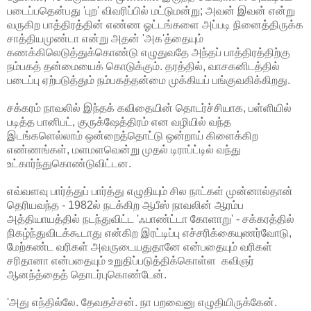
படைப்பதென்பது 'புற' விவரிப்பில் மட்டுமன்று; அவன் இவன் என்று 
வருகிற பாத்திரத்தின் எண்ண ஓட்டங்களை அப்படி நினைத்திருக்க 
சாத்தியமுண்டா என்று அதன் 'அக'த்தையும் 
கணக்கிலெடுத்துக்கொண்டு எழுதுவதே அந்தப் பாத்திரத்திற்கு  
நம்பகத் தன்மையைக் கொடுக்கும். தரத்தில், வாசகனிடத்தில் 
படைப்பு ஏற்படுத்தும் நம்பகத்தன்மை முக்கியப் பங்குவகிக்கிறது.
சக்கரம் நாவலில் இந்தக் கவிதையின் தொடர்ச்சியாக, பள்ளியில் 
படித்த பானிபட், குருக்ஷேத்திரம் என வழியில் வந்த 
இடங்களெல்லாம் ஒன்றைத்தொட்டு ஒன்றாய் கிளைக்கிற 
எண்ணங்கள், மளமளவென்று முதல் டிராப்ட்டில் வந்து 
உட்கார்ந்துகொண்டுவிட்டன. 
எவ்வளவு பார்த்துப் பார்த்து எழுதியும் சில நாட்கள் முன்னால்தான் 
தெரியவந்த - 1982ல் நடக்கிற ஆபீஸ் நாவலின் ஆரம்ப 
அத்தியாயத்தில் நடந்துவிட்ட 'ஃபாண்ட்டா கோளாறு' - சக்கரத்தில் 
நிகழ்ந்துவிடக்கூடாது என்கிற இரட்டிப்பு எச்சரிக்கையுணர்வோடு, 
மேற்கண்ட வரிகள் அவருடையதுதானே என்பதையும் வரிகள் 
சரிதானா என்பதையும் உறுதிப்படுத்திக்கொள்ள  கவிஞர் 
ஆனந்த்தைத் தொடர்புகொண்டேன். 
'அது எந்தில்லே. தேவதச்சன். நா பறவைனு எழுதியிருக்கேன். 