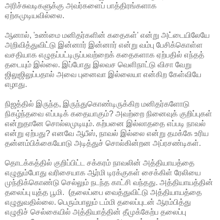
அரிச்சுவடிகளுக்கு அவர்களைப் பாத்திரங்களாக 
ஏற்கமுடியவில்லை. 
ஆனால், 'உண்மை மனிதர்களின் கதைகள்' என்று அட்டையிலேயே 
அறிவித்துவிட்டு இன்னார் இன்னார் என்று வம்பு பேசிக்கொள்ள 
வசதியாக எழுதப்பட்டிருப்பவற்றைக் கதைகளாக ஏற்பதில் எந்தத் 
தடையும் இல்லை. இப்போது இலவச வெளிநாட்டு விசா வேறு 
ஜிலுஜிலுப்பதால் அவை புனைவா இல்லையா என்கிற கேள்வியே 
எழாது.
நிஜத்தில் இருந்த, இருந்துகொண்டிருக்கிற மனிதர்களோடு 
நிகழ்ந்தவை எப்படிக் கதையாகும்? அவற்றை நினைவுக் குறிப்புகள் 
என்றுதானே சொல்லமுடியும். கற்பனை இல்லாததை எப்படி நாவல் 
என்று ஏற்பது? எனவே ஆபீஸ், நாவல் இல்லை என்று தமக்கே உரிய 
தன்னம்பிக்கையோடு அடித்துச் சொல்கின்றன அப்ரசண்டிகள். 
தொடக்கத்தில் குறிப்பிட்ட சக்கரம் நாவலின் அத்தியாயத்தை 
எழுதும்போது வரிசையாக ஆர்மி டிரக்குகள் சைக்கிள் ரேலியை 
முந்திக்கொண்டு செல்லும் நடந்த காட்சி வந்தது. அத்தியாயத்தின் 
தலைப்பு யுத்த பூமி.  (தலைப்பை வைத்துவிட்டு அத்தியாயத்தை 
எழுதுவதில்லை. பெரும்பாலும் டம்மி தலைப்புடன் ஆரம்பித்து 
எழுதிச் செல்கையில் அத்தியாத்தின் தீமுக்கேற்ப தலைப்பு 