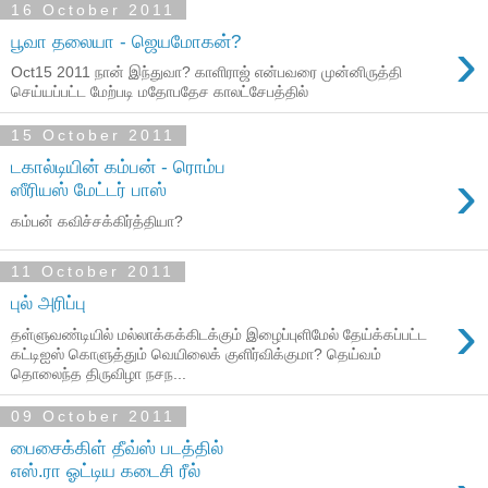
16 October 2011
›
பூவா தலையா - ஜெயமோகன்?
Oct15 2011 நான் இந்துவா? காளிராஜ் என்பவரை முன்னிருத்தி
செய்யப்பட்ட மேற்படி மதோபதேச காலட்சேபத்தில்
15 October 2011
டகால்டியின் கம்பன் - ரொம்ப
›
ஸீரியஸ் மேட்டர் பாஸ்
கம்பன் கவிச்சக்கிர்த்தியா?
11 October 2011
புல் அரிப்பு
›
தள்ளுவண்டியில் மல்லாக்கக்கிடக்கும் இழைப்புளிமேல் தேய்க்கப்பட்ட
கட்டிஐஸ் கொளுத்தும் வெயிலைக் குளிர்விக்குமா? தெய்வம்
தொலைந்த திருவிழா நசந...
09 October 2011
பைசைக்கிள் தீவ்ஸ் படத்தில்
எஸ்.ரா ஓட்டிய கடைசி ரீல்