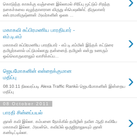
›
கொடுத்த காசுக்கு வஞ்சனை இல்லாமல் சிரிப்பு மூட்டும் சிறந்த
நகைச்சுவை எழுத்தாளரான விருது ஸ்பெஷலிஸ்ட் திருவாளர்
எஸ்.ராமகிருஷ்ணன் அவர்களின் ஒலக ...
மகாகவி சுப்பிரமணிய பாரதியார் -
›
எம்.டி.எம்
மகாகவி சுப்பிரமணிய பாரதியார் - எம்.டி.எம்மின் இந்தக் கட்டுரை
தமிழர்களால் மட்டுமல்லாது தன்னைத் தமிழன் என்று உணரும்
ஒவ்வொருவராலும் வாசிக்கப்ப...
ஜெயமோகனின் என்றைக்குமான
›
மதிப்பு
08.10.11 நிலவரப்படி Alexa Traffic Rankல் ஜெயமோகனின் இன்றைய
மதிப்பு
08 October 2011
பாரதி சின்னப்பயல்
›
ஞான் கவி இல்லா. கம்பனை நோக்கில் தமிழின் நவீன ஆதி கவியே
மகாகவி இல்லா. அவன்டெ கவியில் ஒருஜிநாலுடீயும் ஞான்
கண்டிட்டில்லா.