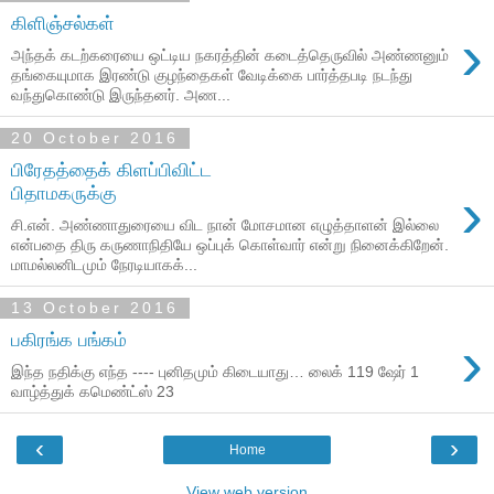
கிளிஞ்சல்கள்
›
அந்தக் கடற்கரையை ஒட்டிய நகரத்தின் கடைத்தெருவில் அண்ணனும்
தங்கையுமாக இரண்டு குழந்தைகள் வேடிக்கை பார்த்தபடி நடந்து
வந்துகொண்டு இருந்தனர். அண...
20 October 2016
பிரேதத்தைக் கிளப்பிவிட்ட
›
பிதாமகருக்கு
சி.என். அண்ணாதுரையை விட நான் மோசமான எழுத்தாளன் இல்லை
என்பதை திரு கருணாநிதியே ஒப்புக் கொள்வார் என்று நினைக்கிறேன்.
மாமல்லனிடமும் நேரடியாகக்...
13 October 2016
›
பகிரங்க பங்கம்
இந்த நதிக்கு எந்த ---- புனிதமும் கிடையாது… லைக் 119 ஷேர் 1
வாழ்த்துக் கமெண்ட்ஸ் 23
‹
›
Home
View web version