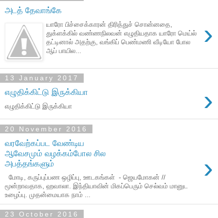
அடத் தேவாங்கே
›
யாரோ பிச்சைக்காரன் திரித்துச் சொன்னதை,
துக்ளக்கில் வண்ணநிலவன் எழுதியதாக யாரோ மெய்ல்
தட்டினால் அதற்கு, வங்கிப் பெண்மணி வீடியோ போல
ஆப் பாயில...
13 January 2017
›
எழுதிக்கிட்டு இருக்கியா
எழுதிக்கிட்டு இருக்கியா
20 November 2016
வரவேற்கப்பட வேண்டிய
ஆவேசமும் வழக்கம்போல சில
›
அபத்தங்களும்
மோடி, கருப்புப்பண ஒழிப்பு, ஊடகங்கள் - ஜெயமோகன் //
மூன்றாவதாக, ஹவாலா. இந்தியாவின் மிகப்பெரும் செல்வம் மானுட
உழைப்பு. முதன்மையாக நாம் ...
23 October 2016