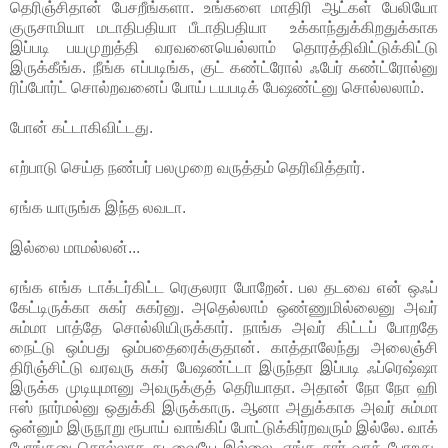
தெரிஞ்சிதான் பேசறீங்களா. உங்களை மாதிரி ஆட்கள் பேலியோ
குருசாமியா மடாதிபதியா பீடாதிபதியா உக்காந்துக்கிறதுக்காக
இப்படி பயமுறுத்தி வரவனையெல்லாம் தொரத்திவிட்டுக்கிட்டு
இருக்கீங்க. நீங்க எப்படிங்க, குட் கண்ட்ரோல் ஃபேர் கண்ட்ரோல்னு
ரிப்போர்ட் சொல்றவனைப் போய் டயபடிக் பேஷண்ட்னு சொல்லலாம்.
போன் கட்டாகிவிட்டது.
எற்பாடு செய்த நண்பர் பலமுறை வருத்தம் தெரிவித்தார்.
ஏங்க யாருங்க இந்த லவடா.
இல்லை மாமல்லன்...
ஏங்க எங்க டாக்டர்கிட்ட ரெகுலரா போறேன். பல தடவை என் ஒஃப்
கேட்டிருக்கா சுகர் சுகர்னு. அதெல்லாம் ஒண்ணுமில்லைனு அவர்
சும்மா பாத்தே சொல்லியிருக்கார். நாங்க அவர் கிட்டப் போறதே
நைட்டு ஒம்பது ஒம்பதைரைக்குதான். காத்தாலேந்து அலைஞ்சி
திரிஞ்சிட்டு வரவரு சுகர் பேஷண்ட்டா இருந்தா இப்படி ஃப்ரெஷ்ஷா
இருக்க முடியுமானு அவருக்குத் தெரியாதா. அதான் நோ நோ ஹி
ஈஸ் நார்மல்னு ஒதுக்கி இருக்காரு. ஆனா அதுக்காக அவர் சும்மா
ஒன்னும் இருநூறு ரூபாய் வாங்கிப் போட்டுக்கிர்றவரும் இல்லே. வாக்
போங்கனு சொல்லாத தடவையே இல்லை. எங்க சார் வாக் போறது.