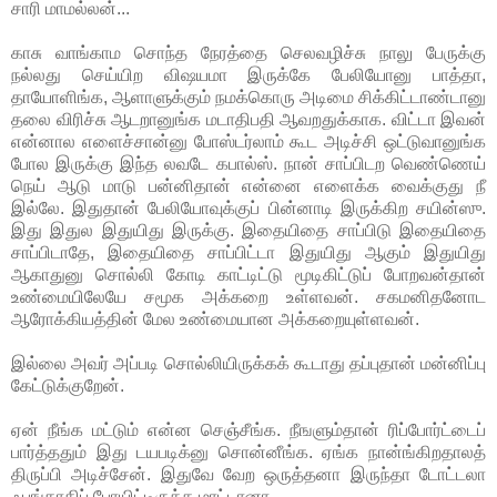
சாரி மாமல்லன்...
காசு வாங்காம சொந்த நேரத்தை செலவழிச்சு நாலு பேருக்கு
நல்லது செய்யிற விஷயமா இருக்கே பேலியோனு பாத்தா,
தாயோளிங்க, ஆளாளுக்கும் நமக்கொரு அடிமை சிக்கிட்டாண்டானு
தலை விரிச்சு ஆடறானுங்க மடாதிபதி ஆவறதுக்காக. விட்டா இவன்
என்னால எளைச்சான்னு போஸ்டர்லாம் கூட அடிச்சி ஒட்டுவானுங்க
போல இருக்கு இந்த லவடே கபால்ஸ். நான் சாப்பிடற வெண்ணெய்
நெய் ஆடு மாடு பன்னிதான் என்னை எளைக்க வைக்குது நீ
இல்லே. இதுதான் பேலியோவுக்குப் பின்னாடி இருக்கிற சயின்ஸு.
இது இதுல இதுயிது இருக்கு. இதையிதை சாப்பிடு இதையிதை
சாப்பிடாதே, இதையிதை சாப்பிட்டா இதுயிது ஆகும் இதுயிது
ஆகாதுனு சொல்லி கோடி காட்டிட்டு மூடிகிட்டுப் போறவன்தான்
உண்மையிலேயே சமூக அக்கறை உள்ளவன். சகமனிதனோட
ஆரோக்கியத்தின் மேல உண்மையான அக்கறையுள்ளவன்.
இல்லை அவர் அப்படி சொல்லியிருக்கக் கூடாது தப்புதான் மன்னிப்பு
கேட்டுக்குறேன்.
ஏன் நீங்க மட்டும் என்ன செஞ்சீங்க. நீஙளும்தான் ரிப்போர்ட்டைப்
பார்த்ததும் இது டயபடிக்னு சொன்னீங்க. ஏங்க நான்ங்கிறதாலத்
திருப்பி அடிச்சேன். இதுவே வேற ஒருத்தனா இருந்தா டோட்டலா
ஃபங்காகிப் போயிட்டிருக்க மாட்டானா.