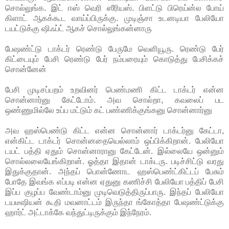
சொல்லுங்க. இட் ஈஸ் வெரி ஸீரியஸ். பிளட்டு பிரெய்ன்ல போய்
கிளாட் ஆகக்கூட வாய்ப்பிருக்கு. முடிஞ்சா உடனடியா பேலியோ
டயட்டுக்கு ஷிஃப்ட் ஆகச் சொல்லுங்கன்னாரு
பேஷண்ட்டு டாக்டர் ரெண்டு பேருமே வெளியூரு. ரெண்டு பேர்
கிட்டையும் பேசி ரெண்டு பேர் நம்பரையும் கொடுத்து பேசிக்கச்
சொன்னேன்
பேசி முடிசப்பறம் உறவினர் பெண்மணி கிட்ட டாக்டர் என்ன
சொன்னார்னு கேட்டோம். அவ சொல்றா, கவலைப் பட
ஒண்ணுமில்லே உப்ப மட்டும் கட் பண்ணிக்குங்கனு சொன்னார்னு
அவ ஹஸ்பெண்டு கிட்ட என்ன சொன்னார் டாக்டர்னு கேட்டா,
என்கிட்ட டாக்டர் சொன்னதையெல்லாம் ஒப்பிக்கிறான். பேலியோ
டயட் பத்தி ஏதும் சொன்னாரானு கேட்டேன். இல்லையே ஒன்னும்
சொல்லலையேங்கிறான். ஓத்தா இதான் டாக்டரு. படிச்சிட்டு வரது
இதுக்குதான். அந்தப் பொன்ணோட ஹஸ்பெண்ட்கிட்டப் பேசும்
போதே இவங்க எப்படி என்ன ஏதுனு கணிச்சி பேலியோ பத்திப் பேசி
இப்ப குழப்ப வேண்டாம்னு முடிவெடுத்திருப்பாரு. இந்தப் பேலியோ
டயடீஷியன் கூதி மவனாட்டம் இருந்தா ங்கோத்தா பேஷண்ட்டுக்கு
ஹார்ட் அட்டாக்கே வந்துட்டிருக்கும் இந்நேரம்.