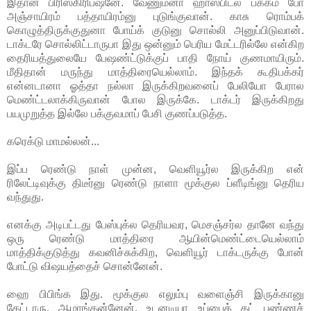
இதான் பிரிஸ்கிரிப்ஷனே. வேணும்னா ஹாஸ்பிடல் பக்கம் போ
அஞ்சாயிரம் பத்தாயிரம்னு புடுங்குவான். காசு ரொம்பக்
கொழுத்திருக்குதுனா போய்க் குடுனு சொல்லி அனுப்பிடுவான்.
டாக்டரே சொல்லிட்டாருபா இது ஒன்னும் பெரிய மேட்டரில்லே என்கிற
தைரியத்துலையே பேஷண்ட்டுக்குப் பாதி நோய் குணமாயிரும்.
மீதிதான் மருந்து மாத்திரையெல்லாம். இந்தக் கூதிபக்கர்
என்னடானா ஓத்தா நல்லா இருக்கிறவனைப் பேலியோ பேரால
மெண்ட்டலாக்கிருவான் போல இருக்கே. டாக்டர் இருக்கிறது
பயமுறுத்த இல்லே பக்குவமாப் பேசி குணப்படுத்த.
கரெக்டு மாமல்லன்...
இப்ப ரெண்டு நாள் முன்ன, வெளியூர்ல இருக்கிற என்
ரிலேட்டிவுக்கு திடீர்னு ரெண்டு நாளா மூக்குல ப்ளீடிங்னு தெரிய
வந்துது.
எனக்கு அடிபட்டது பேஸ்புக்ல தெரியவர, மெசஞ்சர்ல தானே வந்து
ஒரு ரெண்டு மாத்திரை ஆயின்மெண்ட்டையெல்லாம்
மாத்திக்குடுத்து கவனிச்சுக்கிற, வெளியூர் டாக்டருக்கு போன்
போட்டு விஷயத்தைச் சொன்னேன்.
ஹை பிபிங்க இது. மூக்குல எலும்பு வளைஞ்சி இருக்கானு
கேட்டாரு. ஆமாங்கன்னேன். உடனடியா உப்பைக் கட் பண்ணச்