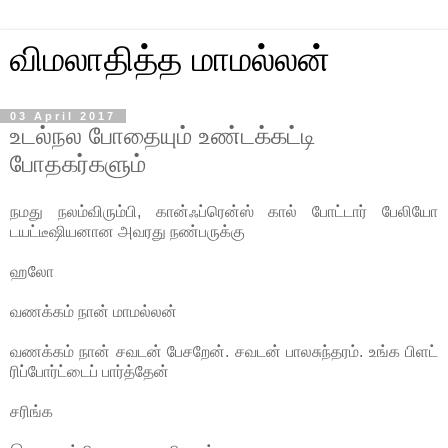
விமலாதித்த மாமல்லன்
03 April 2017
உடல்நல போதையும் உண்டக்கட்டி
போதகர்களும்
நமது நலம்விரும்பி, கான்ஃப்ரென்ஸ் கால் போட்டார் பேலியோ
டயட்டீஷியனான அவரது நண்பருக்கு
ஹலோ
வணக்கம் நான் மாமல்லன்
வணக்கம் நான் சவடன் பேசறேன். சவடன் பாலசுந்தரம். உங்க பிளட்
ரிப்போர்ட்டைப் பார்த்தேன்
சரிங்க