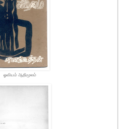
ஓவியம் ஆதிமூலம்