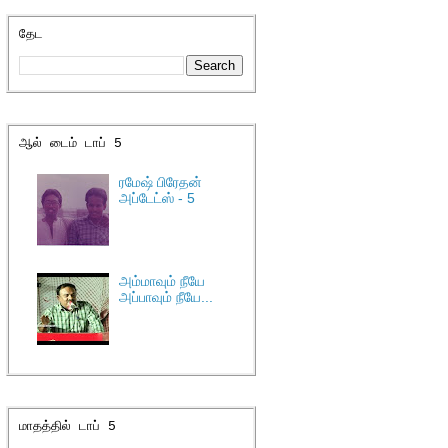
தேட
ஆல் டைம் டாப் 5
ரமேஷ் பிரேதன்
அப்டேட்ஸ் - 5
அம்மாவும் நீயே
அப்பாவும் நீயே...
மாதத்தில் டாப் 5