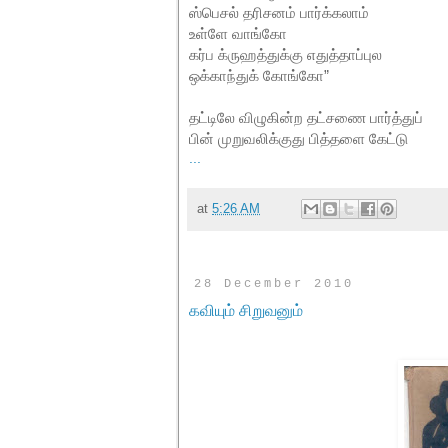
ஸ்பெசல் தரிசனம் பார்க்கலாம்
உள்ளே வாங்கோ
கர்ப க்ருஹத்துக்கு எதுத்தாப்புல
ஒக்காந்துக் கோங்கோ”
தட்டிலே விழுகின்ற தட்சணை பார்த்துப்
பின் முறுவலிக்குது பித்தளை கேட்டு
...
at
5:26 AM
28 December 2010
கவியும் சிறுவனும்