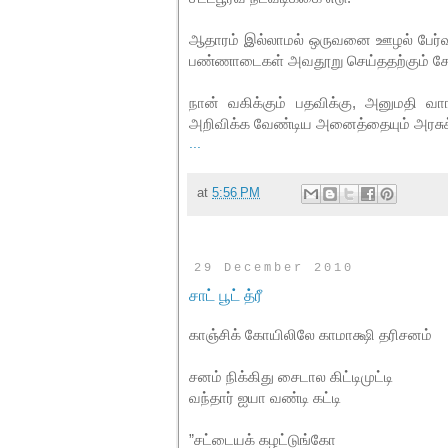
ஆதாரம் இல்லாமல் ஒருவனை ஊழல் பேர்வ
பண்ணாடைகள் அவதூறு செய்ததற்கும் சேர்த
நான் வகிக்கும் பதவிக்கு, அனுமதி வ
அறிவிக்க வேண்டிய அனைத்தையும் அரசுக்க
...
at
5:56 PM
29 December 2010
சாட் பூட் த்ரீ
காஞ்சிக் கோயிலிலே காமாக்ஷி தரிசனம்
சனம் நிக்கிது சைடால கிட்டிமுட்டி
வந்தார் ஐயா வண்டி கட்டி
”சட்டையக் கழட்டுங்கோ