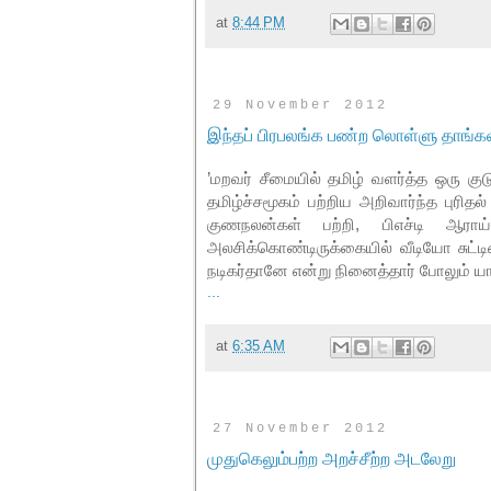
at
8:44 PM
29 November 2012
இந்தப் பிரபலங்க பண்ற லொள்ளு தாங்கல
’
மறவர் சீமையில் தமிழ் வளர்த்த ஒரு குடு
தமிழ்ச்சமூகம் பற்றிய அறிவார்ந்த புரித
குணநலன்கள் பற்றி, பிஎச்டி ஆரா
அலசிக்கொண்டிருக்கையில் வீடியோ சுட்
நடிகர்தானே என்று நினைத்தார் போலும் 
...
at
6:35 AM
27 November 2012
முதுகெலும்பற்ற அறச்சீற்ற அடலேறு