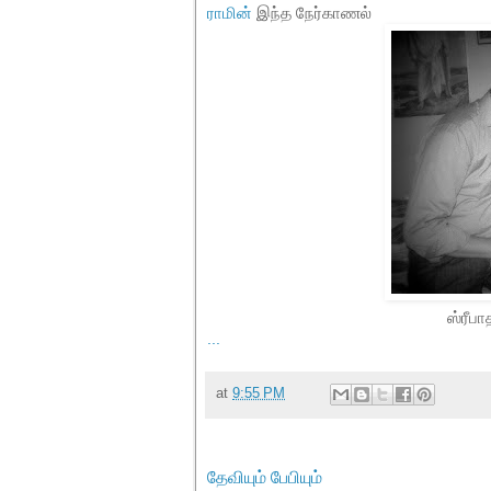
ராமின்
இந்த நேர்காணல்
ஸ்ரீப
...
at
9:55 PM
தேவியும் பேபியும்