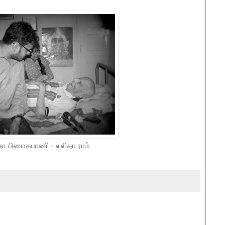
ாதா பிணாகபாணி - லலிதா ராம்