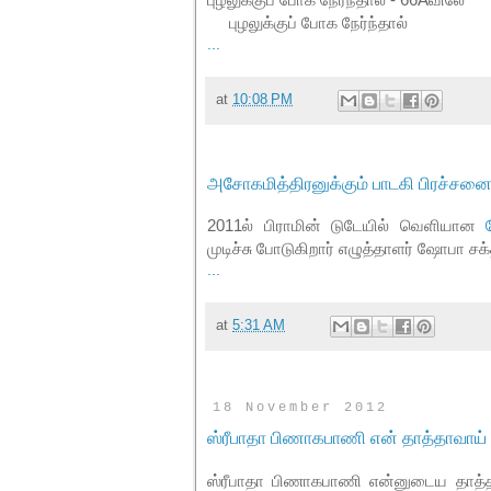
புழலுக்குப் போக நேர்ந்தால்
...
at
10:08 PM
அசோகமித்திரனுக்கும் பாடகி பிரச்சனைக்
2011ல் பிராமின் டுடேயில் வெளியான
முடிச்சு போடுகிறார் எழுத்தாளர் ஷோபா சக்
...
at
5:31 AM
18 November 2012
ஸ்ரீபாதா பிணாகபாணி என் தாத்தாவாய் 
ஸ்ரீபாதா பிணாகபாணி என்னுடைய தாத்தா