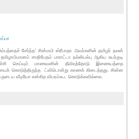
ப்பா
ம்பத்தைச் சேர்ந்த’
சின்மயி ஸ்ரீபாதா அவர்களின் தமிழர் நலன்
ல் தமிழாபிமானம் சாதிபேதம் பாராட்டா நல்லியல்பு ஆகிய உயர்குடி
ய்ச்சி செய்யும் மாணவனின் தீவிரத்தோடு இணையத்தை
டியைக் கொடுத்திருந்த ட்விடொன்று காணக் கிடைத்தது. சின்ன
யாருடைய வீடியோ என்கிற விபரம்கூட கொடுக்கவில்லை.