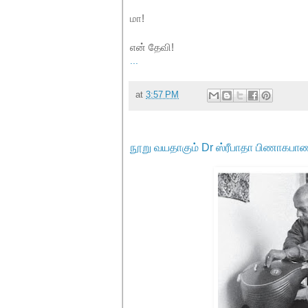
மா!
என் தேவி!
...
at
3:57 PM
நூறு வயதாகும் Dr ஸ்ரீபாதா பிணாகபா