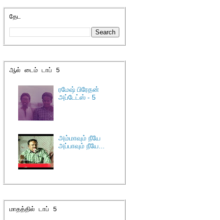
தேட
ஆல் டைம் டாப் 5
ரமேஷ் பிரேதன்
அப்டேட்ஸ் - 5
அம்மாவும் நீயே
அப்பாவும் நீயே...
மாதத்தில் டாப் 5