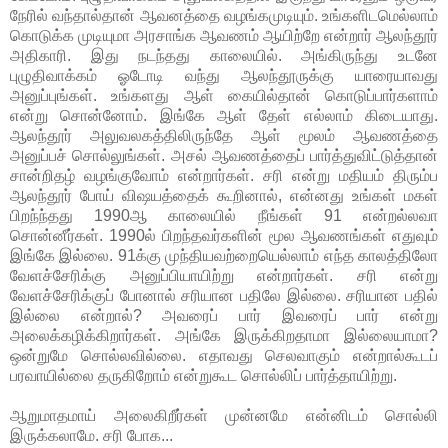
நேரில் வந்தால்தான் ஆவனத்தை வழங்கமுடியும். உங்களிடமெல்லாம்
கொடுக்க முடியுமா அரசாங்க ஆவணம் ஆயிற்றே என்றார் ஆலந்தூர்
அதிகாரி. இது நடந்தது காலையில். அங்கிருந்து உடனே
புழுதிவாக்கம் ஓடோடி வந்து ஆலந்தூருக்கு யாரையாவது
அனுப்புங்கள். உங்களது ஆள் கையில்தான் கொடுப்பார்களாம்
என்று சொன்னோம். இங்கே ஆள் தேள் எல்லாம் கிடையாது.
ஆலந்தூர் அலுவலகத்திலிருந்தே ஆள் மூலம் ஆவணத்தை
அனுப்பச் சொல்லுங்கள். அசல் ஆவணத்தைப் பார்த்துவிட்டுத்தான்
சான்றிதழ் வழங்குவோம் என்றார்கள். சரி என்று மதியம் திரும்ப
ஆலந்தூர் போய் விஷயத்தைக் கூறினால், என்னது உங்கள் மகள்
பிறந்ந்தது 1990ஆ காலையில் நீங்கள் 91 என்றல்லவா
சொன்னீர்கள். 1990ல் பிறந்தவர்களின் மூல ஆவணங்கள் எதுவும்
இங்கே இல்லை. 91க்கு முந்தியவற்றையெல்லாம் எந்த காலத்திலோ
வேளச்சேரிக்கு அனுப்பியாயிற்று என்றார்கள். சரி என்று
வேளச்சேரிக்குப் போனால் சரியான பதிலே இல்லை. சரியான பதில்
இல்லை என்றால்? அவரைப் பார் இவரைப் பார் என்று
அலைக்கழிக்கிறார்கள். அங்கே இருக்கிறதாமா இல்லையாமா?
ஒன்றுமே சொல்லவில்லை. எதாவது செலவாகும் என்றால்கூடப்
பரவாயில்லை தருகிறோம் என்றுகூட சொல்லிப் பார்த்தாயிற்று.
ஆறுமாதமாய் அலைகிறீர்கள் முன்னமே என்னிடம் சொல்லி
இருக்கலாமே. சரி போக...