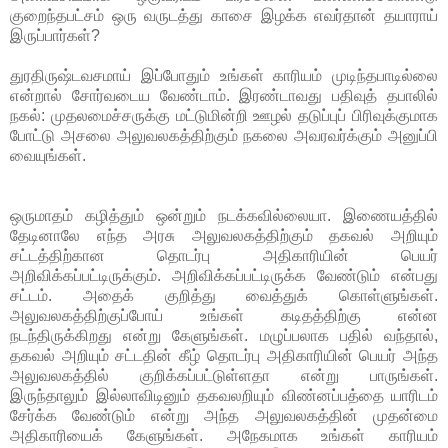
குறைந்தபட்சம் ஒரு வருடத்து காசை இழக்க எவர்தான் தயாராய்
இருப்பார்கள்?
துரதிருஷ்டவசமாய் இப்போதும் உங்கள் காரியம் முடிந்தபாடில்லை
என்றால் சோர்வடைய வேண்டாம். இரண்டாவது பதிவுத் தபாலில்
நகல்: முதலமைச்சருக்கு மட்டுமின்றி ஊழல் தடுப்புப் பிரிவுக்குமாக
போட்டு அசலை அலுவலகத்திற்கும் நகலை அவரவர்க்கும் அனுப்பி
வையுங்கள்.
ஒருமாதம் கழித்தும் ஒன்றும் நடக்கவில்லையா. இணையத்தில்
தேடினாலே எந்த அரசு அலுவலகத்திற்கும் தகவல் அறியும்
சட்டத்திற்கான தொடர்பு அதிகாரியின் பெயர்
அறிவிக்கப்பட்டிருக்கும். அறிவிக்கப்பட்டிருக்க வேண்டும் என்பது
சட்டம். அதைக் குறித்து வைத்துக் கொள்ளுங்கள்.
அலுவலகத்திற்குப்போய் உங்கள் கடிதத்திற்கு என்ன
நடந்திருக்கிறது என்று கேளுங்கள். மழுப்பலாக பதில் வந்தால்,
தகவல் அறியும் சட்டதின் கீழ் தொடர்பு அதிகாரியின் பெயர் அந்த
அலுவலகத்தில் குறிக்கப்பட்டுள்ளதா என்று பாருங்கள்.
இருந்தாலும் இல்லாவிடினும் தகவலறியும் விண்னப்பத்தை யாரிடம்
சேர்க்க வேண்டும் என்று அந்த அலுவலகத்தின் முதன்மை
அதிகாரியைக் கேளுங்கள். அநேகமாக உங்கள் காரியம்