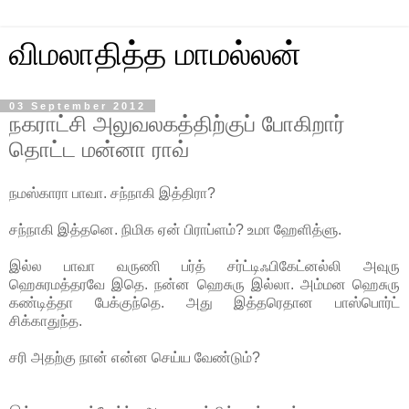
விமலாதித்த மாமல்லன்
03 September 2012
நகராட்சி அலுவலகத்திற்குப் போகிறார்
தொட்ட மன்னா ராவ்
நமஸ்காரா பாவா. சந்நாகி இத்திரா?
சந்நாகி இத்தனெ. நிமிக ஏன் பிராப்ளம்? உமா ஹேளித்ளு.
இல்ல பாவா வருணி பர்த் சர்ட்டிஃபிகேட்னல்லி அவுரு
ஹெசுரமத்தரவே இதெ. நன்ன ஹெசுரு இல்லா. அம்மன ஹெசுரு
கண்டித்தா பேக்குந்தெ. அது இத்தரெதான பாஸ்பொர்ட்
சிக்காதுந்த.
சரி அதற்கு நான் என்ன செய்ய வேண்டும்?