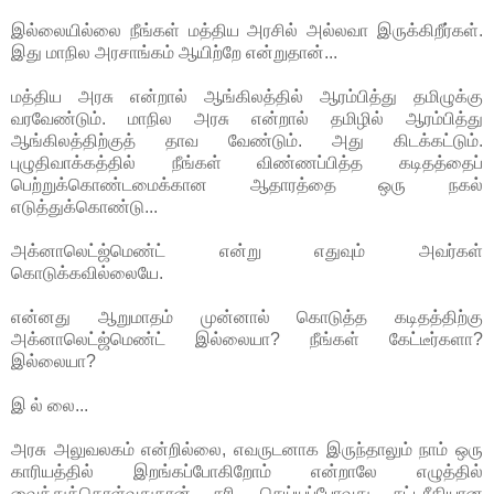
இல்லையில்லை நீங்கள் மத்திய அரசில் அல்லவா இருக்கிறீர்கள்.
இது மாநில அரசாங்கம் ஆயிற்றே என்றுதான்...
மத்திய அரசு என்றால் ஆங்கிலத்தில் ஆரம்பித்து தமிழுக்கு
வரவேண்டும். மாநில அரசு என்றால் தமிழில் ஆரம்பித்து
ஆங்கிலத்திற்குத் தாவ வேண்டும். அது கிடக்கட்டும்.
புழுதிவாக்கத்தில் நீங்கள் விண்ணப்பித்த கடிதத்தைப்
பெற்றுக்கொண்டமைக்கான ஆதாரத்தை ஒரு நகல்
எடுத்துக்கொண்டு...
அக்னாலெட்ஜ்மெண்ட் என்று எதுவும் அவர்கள்
கொடுக்கவில்லையே.
என்னது ஆறுமாதம் முன்னால் கொடுத்த கடிதத்திற்கு
அக்னாலெட்ஜ்மெண்ட் இல்லையா? நீங்கள் கேட்டீர்களா?
இல்லையா?
இ ல் லை...
அரசு அலுவலகம் என்றில்லை, எவருடனாக இருந்தாலும் நாம் ஒரு
காரியத்தில் இறங்கப்போகிறோம் என்றாலே எழுத்தில்
வைத்துக்கொள்வதுதான் சரி. செய்யப்போவது சட்டரீதியான