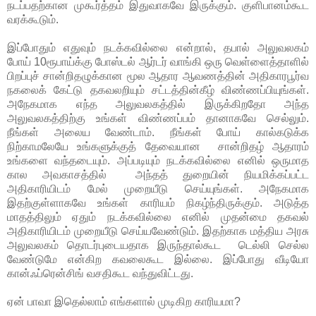
நடப்பதற்கான முகூர்த்தம் இதுவாகவே இருக்கும். குளிபானம்கூட
வரக்கூடும்.
இப்போதும் எதுவும் நடக்கவில்லை என்றால், தபால் அலுவலகம்
போய் 10ரூபாய்க்கு போஸ்டல் ஆர்டர் வாங்கி ஒரு வெள்ளைத்தாளில்
பிறப்புச் சான்றிதழுக்கான மூல ஆதார ஆவணத்தின் அதிகாரபூர்வ
நகலைக் கேட்டு தகவலறியும் சட்டத்தின்கீழ் விண்ணப்பியுங்கள்.
அநேகமாக எந்த அலுவலகத்தில் இருக்கிறதோ அந்த
அலுவலகத்திற்கு உங்கள் விண்ணப்பம் தானாகவே செல்லும்.
நீங்கள் அலைய வேண்டாம். நீங்கள் போய் கால்கடுக்க
நிற்காமலேயே உங்களுக்குத் தேவையான சான்றிதழ் ஆதாரம்
உங்களை வந்தடையும். அப்படியும் நடக்கவில்லை எனில் ஒருமாத
கால அவகாசத்தில் அந்தத் துறையின் நியமிக்கப்பட்ட
அதிகாரியிடம் மேல் முறையீடு செய்யுங்கள். அநேகமாக
இதற்குள்ளாகவே உங்கள் காரியம் நிகழ்ந்திருக்கும். அடுத்த
மாதத்திலும் ஏதும் நடக்கவில்லை எனில் முதன்மை தகவல்
அதிகாரியிடம் முறையீடு செய்யவேண்டும். இதற்காக மத்திய அரசு
அலுவலகம் தொடர்புடையதாக இருந்தால்கூட டெல்லி செல்ல
வேண்டுமே என்கிற கவலைகூட இல்லை. இப்போது வீடியோ
கான்ஃப்ரென்சிங் வசதிகூட வந்துவிட்டது.
ஏன் பாவா இதெல்லாம் எங்களால் முடிகிற காரியமா?