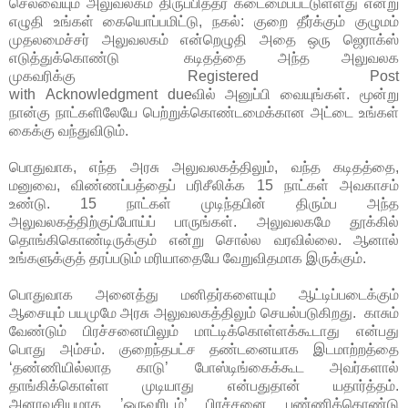
செலவையும் அலுவலகம் திருப்பித்தர கடைமைப்பட்டுள்ளது என்று
எழுதி உங்கள் கையொப்பமிட்டு, நகல்: குறை தீர்க்கும் குழுமம்
முதலமைச்சர் அலுவலகம் என்றெழுதி அதை ஒரு ஜெராக்ஸ்
எடுத்துக்கொண்டு கடிதத்தை அந்த அலுவலக
முகவரிக்கு Registered Post
with Acknowledgment dueவில் அனுப்பி வையுங்கள். மூன்று
நான்கு நாட்களிலேயே பெற்றுக்கொண்டமைக்கான அட்டை உங்கள்
கைக்கு வந்துவிடும்.
பொதுவாக, எந்த அரசு அலுவலகத்திலும், வந்த கடிதத்தை,
மனுவை, விண்ணப்பத்தைப் பரிசீலிக்க 15 நாட்கள் அவகாசம்
உண்டு. 15 நாட்கள் முடிந்தபின் திரும்ப அந்த
அலுவலகத்திற்குப்போய்ப் பாருங்கள். அலுவலகமே தூக்கில்
தொங்கிகொண்டிருக்கும் என்று சொல்ல வரவில்லை. ஆனால்
உங்களுக்குத் தரப்படும் மரியாதையே வேறுவிதமாக இருக்கும்.
பொதுவாக அனைத்து மனிதர்களையும் ஆட்டிப்படைக்கும்
ஆசையும் பயமுமே அரசு அலுவலகத்திலும் செயல்படுகிறது. காசும்
வேண்டும் பிரச்சனையிலும் மாட்டிக்கொள்ளக்கூடாது என்பது
பொது அம்சம். குறைந்தபட்ச தண்டனையாக இடமாற்றத்தை
‘தண்ணியில்லாத காடு’ போஸ்டிங்கைக்கூட அவர்களால்
தாங்கிக்கொள்ள முடியாது என்பதுதான் யதார்த்தம்.
அனாவசியமாக ’ஒருவரிடம்’ பிரச்சனை பண்ணிக்கொண்டு