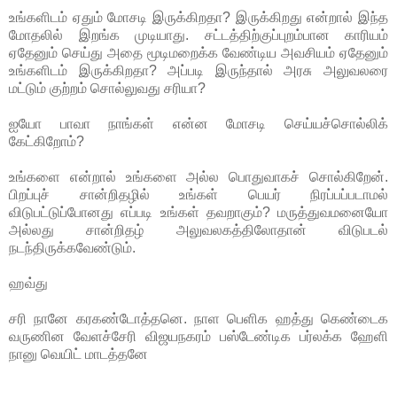
உங்களிடம் ஏதும் மோசடி இருக்கிறதா? இருக்கிறது என்றால் இந்த
மோதலில் இறங்க முடியாது. சட்டத்திற்குப்புறம்பான காரியம்
ஏதேனும் செய்து அதை மூடிமறைக்க வேண்டிய அவசியம் ஏதேனும்
உங்களிடம் இருக்கிறதா? அப்படி இருந்தால் அரசு அலுவலரை
மட்டும் குற்றம் சொல்லுவது சரியா?
ஐயோ பாவா நாங்கள் என்ன மோசடி செய்யச்சொல்லிக்
கேட்கிறோம்?
உங்களை என்றால் உங்களை அல்ல பொதுவாகச் சொல்கிறேன்.
பிறப்புச் சான்றிதழில் உங்கள் பெயர் நிரப்பப்படாமல்
விடுபட்டுப்போனது எப்படி உங்கள் தவறாகும்? மருத்துவமனையோ
அல்லது சான்றிதழ் அலுவலகத்திலோதான் விடுபடல்
நடந்திருக்கவேண்டும்.
ஹவ்து
சரி நானே கரகண்டோத்தனெ. நாள பெளிக ஹத்து கெண்டைக
வருணின வேளச்சேரி விஜயநகரம் பஸ்டேண்டிக பர்லக்க ஹேளி
நானு வெயிட் மாடத்தனே