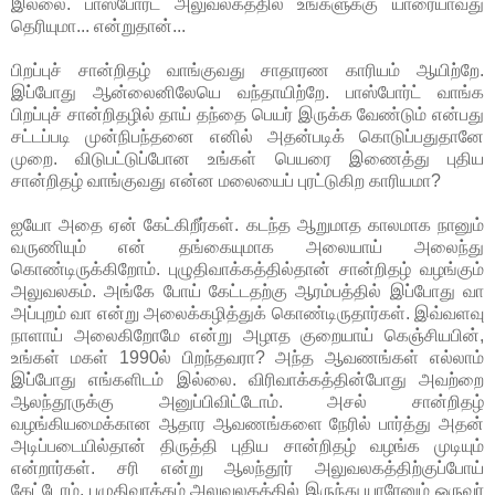
இல்லை. பாஸ்போர்ட் அலுவலகத்தில் உங்களுக்கு யாரையாவது
தெரியுமா... என்றுதான்...
பிறப்புச் சான்றிதழ் வாங்குவது சாதாரண காரியம் ஆயிற்றே.
இப்போது ஆன்லைனிலேயெ வந்தாயிற்றே. பாஸ்போர்ட் வாங்க
பிறப்புச் சான்றிதழில் தாய் தந்தை பெயர் இருக்க வேண்டும் என்பது
சட்டப்படி முன்நிபந்தனை எனில் அதன்படிக் கொடுப்பதுதானே
முறை. விடுபட்டுப்போன உங்கள் பெயரை இணைத்து புதிய
சான்றிதழ் வாங்குவது என்ன மலையைப் புரட்டுகிற காரியமா?
ஐயோ அதை ஏன் கேட்கிறீர்கள். கடந்த ஆறுமாத காலமாக நானும்
வருணியும் என் தங்கையுமாக அலையாய் அலைந்து
கொண்டிருக்கிறோம். புழுதிவாக்கத்தில்தான் சான்றிதழ் வழங்கும்
அலுவலகம். அங்கே போய் கேட்டதற்கு ஆரம்பத்தில் இப்போது வா
அப்புறம் வா என்று அலைக்கழித்துக் கொண்டிருதார்கள். இவ்வளவு
நாளாய் அலைகிறோமே என்று அழாத குறையாய் கெஞ்சியபின்,
உங்கள் மகள் 1990ல் பிறந்தவரா? அந்த ஆவணங்கள் எல்லாம்
இப்போது எங்களிடம் இல்லை. விரிவாக்கத்தின்போது அவற்றை
ஆலந்தூருக்கு அனுப்பிவிட்டோம். அசல் சான்றிதழ்
வழங்கியமைக்கான ஆதார ஆவணங்களை நேரில் பார்த்து அதன்
அடிப்படையில்தான் திருத்தி புதிய சான்றிதழ் வழங்க முடியும்
என்றார்கள். சரி என்று ஆலந்தூர் அலுவலகத்திற்குப்போய்
கேட்டோம். புழுதிவாக்கம் அலுவலகத்தில் இருந்து யாரேனும் ஒருவர்