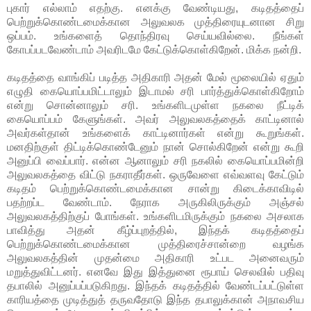
புகார் எல்லாம் எதற்கு. எனக்கு வேண்டியது, கடிதத்தைப்
பெற்றுக்கொண்டமைக்கான அலுவலக முத்திரையுடனான சிறு
ஒப்பம். உங்களைத் தொந்திரவு செய்யவில்லை. நீங்கள்
கோபப்படவேண்டாம் அவரிடமே கேட்டுக்கொள்கிறேன். மிக்க நன்றி.
கடிதத்தை வாங்கிப் படித்த அதிகாரி அதன் மேல் மூலையில் ஏதும்
எழுதி கையொப்பமிட்டாலும் இடாமல் சரி பார்த்துக்கொள்கிறோம்
என்று சொன்னாலும் சரி. உங்களிடமுள்ள நகலை நீட்டிக்
கையொப்பம் கேளுங்கள். அவர் அலுவலகத்தைக் காட்டினால்
அவர்கள்தான் உங்களைக் காட்டினார்கள் என்று கூறுங்கள்.
மனதிற்குள் திட்டிக்கொண்டேனும் நான் சொல்கிறேன் என்று கூறி
அனுப்பி வைப்பார். என்ன ஆனாலும் சரி நகலில் கையொப்பமின்றி
அலுவலகத்தை விட்டு நகராதீர்கள். ஒருவேளை எவ்வளவு கேட்டும்
கடிதம் பெற்றுக்கொண்டமைக்கான சான்று கிடைக்காவிடில்
பதற்றப்ட வேண்டாம். நேராக அருகிலிருக்கும் அஞ்சல்
அலுவலகத்திற்குப் போங்கள். உங்களிடமிருக்கும் நகலை அசலாக
பாவித்து அதன் கீழ்ப்புறத்தில், இந்தக் கடிதத்தைப்
பெற்றுக்கொண்டமைக்கான முத்திரைச்சான்றை வழங்க
அலுவலகத்தின் முதன்மை அதிகாரி உட்பட அனைவரும்
மறுத்துவிட்டனர். எனவே இது இத்துனை ரூபாய் செலவில் பதிவு
தபாலில் அனுப்பப்படுகிறது. இந்தக் கடிதத்தில் வேண்டப்பட்டுள்ள
காரியத்தை முடித்துத் தருவதோடு இந்த தபாலுக்கான் அநாவசிய