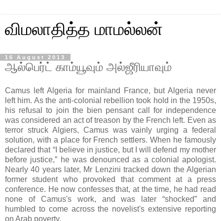
விமலாதித்த மாமல்லன்
16 August 2013
ஆல்பெர்ட் காம்யூவும் அல்ஜீரியாவும்
Camus left Algeria for mainland France, but Algeria never
left him. As the anti-colonial rebellion took hold in the 1950s,
his refusal to join the bien pensant call for independence
was considered an act of treason by the French left. Even as
terror struck Algiers, Camus was vainly urging a federal
solution, with a place for French settlers. When he famously
declared that “I believe in justice, but I will defend my mother
before justice,” he was denounced as a colonial apologist.
Nearly 40 years later, Mr Lenzini tracked down the Algerian
former student who provoked that comment at a press
conference. He now confesses that, at the time, he had read
none of Camus's work, and was later “shocked” and
humbled to come across the novelist's extensive reporting
on Arab poverty.