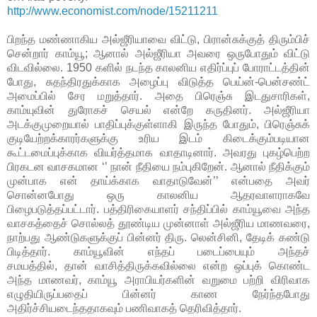
http://www.economist.com/node/15211211
பிறந்த மண்ணாகிய அல்ஜீரியாவை விட்டு, பிரான்சுக்குத் திரும்பிச்
சென்றார் காம்யூ; ஆனால் அல்ஜீரியா அவரை ஒருபோதும் விட்டு
விடவில்லை. 1950 களில் நடந்த காலனிய எதிர்ப்புப் போராட்டத்தின்
போது, சுதந்திரதுக்காக அழைப்பு விடுத்த பெய்ன்-பென்சண்ட்
அமைப்பில் சேர மறுத்தார். அதை பிரெஞ்சு இடதுசாரிகள்,
காம்யுவின் துரோகச் செயல் என்றே கருதினர். அல்ஜீரியா
அடக்குமுறையால் பாதிப்புக்குள்ளாகி இருந்த போதும், பிரெஞ்சுக்
குடியேற்றக்காரர்களுக்கு உரிய இடம் கிடைக்கும்படியான
கூட்டமைப்புக்காக வியர்த்தமாக வாதாடினார். அவரது புகழ்பெற்ற
பிரகடன வாசகமான ‘’ நான் நீதியை நம்புகிறேன். ஆனால் நீதிக்கும்
முன்பாக என் தாய்க்காக வாதாடுவேன்’’ என்பதை அவர்
சொன்னபோது ஒரு காலனிய ஆதரவாளராகவே
பிழைபடுத்தப்பட்டார். பத்திரிகையாளர் சந்திப்பில் காம்யூவை அந்த
வாசகத்தைச் சொல்லத் தூண்டிய முன்னாள் அல்ஜீரிய மாணவரை,
நாற்பது ஆண்டுகளுக்குப் பின்னர் திரு. லென்சினி, தேடிக் கண்டு
பிடித்தார். காம்யூவின் எந்தப் படைப்பையும் அந்தச்
சமயத்தில், தான் வாசித்திருக்கவில்லை என்ற ஒப்புக் கொண்ட
அந்த மாணவர், காம்யூ அராபியர்களின் வறுமை பற்றி விரிவாக
எழுதியிருப்பதைப் பின்னர் காண நேர்ந்தபோது
அதிர்ச்சியடைந்ததாகவும் பணிவாகத் தெரிவித்தார்.