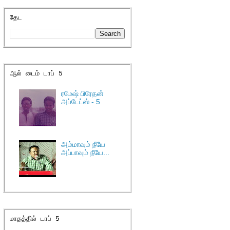
தேட
ஆல் டைம் டாப் 5
ரமேஷ் பிரேதன்
அப்டேட்ஸ் - 5
அம்மாவும் நீயே
அப்பாவும் நீயே...
மாதத்தில் டாப் 5