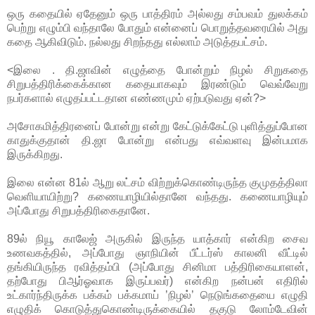
ஒரு கதையில் ஏதேனும் ஒரு பாத்திரம் அல்லது சம்பவம் துலக்கம்
பெற்று எழும்பி வந்தாலே போதும் என்னைப் பொறுத்தவரையில் அது
கதை ஆகிவிடும். நல்லது சிறந்தது எல்லாம் அடுத்தபட்சம்.
<இலை . தி.ஜாவின் எழுத்தை போன்றும் நிழல் சிறுகதை
சிறுபத்திரிக்கைக்கான கதையாகவும் இரண்டும் வெவ்வேறு
நபர்களால் எழுதப்பட்டதான எண்ணமும் ஏற்படுவது ஏன்?>
அசோகமித்திரனைப் போன்று என்று கேட்டுக்கேட்டு புளித்துப்போன
காதுக்குதான் தி.ஜா போன்று என்பது எவ்வளவு இன்பமாக
இருக்கிறது.
இலை என்ன 81ல் ஆறு லட்சம் விற்றுக்கொண்டிருந்த குமுதத்திலா
வெளியாயிற்று? கணையாழியில்தானே வந்தது. கணையாழியும்
அப்போது சிறுபத்திரிகைதானே.
89ல் நியூ காலேஜ் அருகில் இருந்த யாத்கார் என்கிற சைவ
உணவகத்தில், அப்போது ஞாநியின் பீட்டர்ஸ் காலனி வீட்டில்
தங்கியிருந்த ரவித்தம்பி (அப்போது சினிமா பத்திரிகையாளன்,
தற்போது பிஆர்ஓவாக இருப்பவர்) என்கிற நன்பன் எதிரில்
உட்கார்ந்திருக்க பக்கம் பக்கமாய் ’நிழல்’ நெடுங்கதையை எழுதி
எழுதிக் கொடுத்துகொண்டிருக்கையில் தகுடு லோம்டேவின்