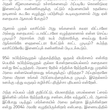
அதன் கீழ்மைகளையும் உச்சங்களையும் அப்படியே கொண்டுவர
இணைப்புக் கண்ணிகளுக்கு மட்டும் கற்பனையின் உதவியை
நாடினால் கூடவே எழுத்துப் பயிற்சியும் கூடிவருமானால் அது ஏன்
கதையாக ஆகாமல் போகும்?
ஆனால் முதல் வாசிப்பில் அது உங்களைக் கவரா விட்டாலோ
அல்லது கதையாகப் படாவிட்டாலோ எழுத்தாளனால் என்ன செய்ய
முடியும்? அரசாங்க அதி உயர் அதிகாரிக்கு வைப்பது போல்
ஆங்காங்கே ஹைலைட்டரா போட்டுக் காட்ட முடியும்? கூர்த்த
வாசிப்பிலேயே இணைப்புக் கண்ணிகள் பிடிபடக்கூடும்.
95ல் உயிர்த்தெழுதல் புத்தகத்திற்கு ஒருவர் விமர்சனம் என்கிற
பெயரில் உயிர்த்தெழுதல் குல்லா போன்றவையெல்லாம் கதைகளா
என்று கேட்டிருந்தார். அவரை நேரில் சந்திக்க நேர்ந்தபோது முதலில்
அவை என்னவென்றாவது உங்களுக்குப் புரிந்ததா? அப்புறம்தானே
அவை மீதான உங்கள் அபிப்ராயத்தைக்கூற முடியும். இதெல்லாம்
உனக்கு பத்து வருஷம் கழிச்சிப் புரிஞ்ச்சா புரியலாம் என்றேன்.
அந்த சம்பவம் பற்றி குறிப்பிட்டு, விமலாதித்த மாமல்லனை ட்ரைவ்
இன்னில் பார்க்க நேர்ந்தபோது சண்டைக்கே வந்துவிட்டார். ஆனால்
இப்போது படித்துப் பார்க்கையில் அவை நன்றாக இருக்கின்றன
என்று 2004ல் அவரே எழுதியிருக்கிறார் என்பதை. இணையத்தில்