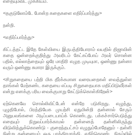
எதையும்விட முக்கியம்.
<தகுடுலோம்டே போன்ற கதைகளை எதிர்ப்பார்த்து>
நன்றி.
<எதிர்ப்பார்த்து>
கிட்டத்தட்ட இதே கேள்வியை இருபத்தியோராம் வயதில் திஜாவின்
கதை ஒன்றைக்குறித்து அவரிடம் கேட்கப்போய் அவர் சொன்ன
பதில், எல்லாத்தையும் ஒரே மாதிரி எழுத முடியுமா, ஒண்ணு நன்னா
வரும் ஒண்ணு சுமாரா இருக்கும்.
<சிறுகதையை பற்றி மிக தீர்க்கமான வரையறைகள் வைத்துள்ள
தாங்கள் மேற்கண்ட கதையை எப்படி சிறுகதையாக மதிப்பிடுவீர்கள்
என்று எனக்கு பரிய வைக்குமாறு கேட்டுக்கொள்கிறேன்>
ஏற்கெனவே சொல்லிவிட்டேன் என்றே படுகிறது. எழுத்து,
புழுதிபோல், பிரத்தியேக முயற்சி ஏதுமின்றி தன்னால் சேரும்
அனுபவங்களை அடிப்படையாய்க் கொண்டது. பக்கச்சார்பெடுத்து
எதையும் நிறுவப்பார்க்காமல் தன்னைத் தன்னிலிருந்து
விடுவித்துக்கொண்டு - குறைந்தபட்சம் எழுதும்போதேனும் - தள்ளி
நின்று தன்னையும் ஒரு பாத்திரமாக்கி, எதிர்கொண்ட நிகழ்வில்