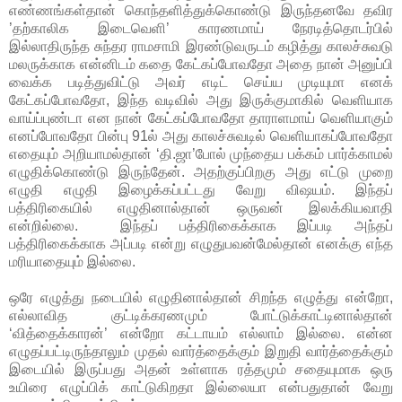
எண்ணங்கள்தான் கொந்தளித்துக்கொண்டு இருந்தனவே தவிர
’தற்காலிக இடைவெளி’ காரணமாய் நேரடித்தொடர்பில்
இல்லாதிருந்த சுந்தர ராமசாமி இரண்டுவருடம் கழித்து காலச்சுவடு
மலருக்காக என்னிடம் கதை கேட்கப்போவதோ அதை நான் அனுப்பி
வைக்க படித்துவிட்டு அவர் எடிட் செய்ய முடியுமா எனக்
கேட்கப்போவதோ, இந்த வடிவில் அது இருக்குமாகில் வெளியாக
வாய்ப்புண்டா என நான் கேட்கப்போவதோ தாராளமாய் வெளியாகும்
எனப்போவதோ பின்பு 91ல் அது காலச்சுவடில் வெளியாகப்போவதோ
எதையும் அறியாமல்தான் ‘தி.ஜா’போல் முந்தைய பக்கம் பார்க்காமல்
எழுதிக்கொண்டு இருந்தேன். அதற்குப்பிறகு அது எட்டு முறை
எழுதி எழுதி இழைக்கப்பட்டது வேறு விஷயம். இந்தப்
பத்திரிகையில் எழுதினால்தான் ஒருவன் இலக்கியவாதி
என்றில்லை. இந்தப் பத்திரிகைக்காக இப்படி அந்தப்
பத்திரிகைக்காக அப்படி என்று எழுதுபவன்மேல்தான் எனக்கு எந்த
மரியாதையும் இல்லை.
ஒரே எழுத்து நடையில் எழுதினால்தான் சிறந்த எழுத்து என்றோ,
எல்லாவித குட்டிக்கரணமும் போட்டுக்காட்டினால்தான்
‘வித்தைக்காரன்’ என்றோ கட்டாயம் எல்லாம் இல்லை. என்ன
எழுதப்பட்டிருந்தாலும் முதல் வார்த்தைக்கும் இறுதி வார்த்தைக்கும்
இடையில் இருப்பது அதன் உள்ளாக ரத்தமும் சதையுமாக ஒரு
உயிரை எழுப்பிக் காட்டுகிறதா இல்லையா என்பதுதான் வேறு