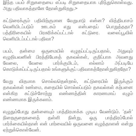
இந்த பயம் சிறுகதையை எப்படி சிறுகதையாக புரிந்துகொள்வது.
அது பதிவாகத்தானே தோன்றுகிறது.>
கட்டுரைக்கும் பதிவிற்குமான வேறுபாடு என்ன? வித்தியாசம்
வெளியிடப்படும் ஊடகம் எது என்பதைப் பொறுத்ததா?
பத்திரிகையில் பிரசுரிக்கப்பட்டால் கட்டுரை. வலைப்பூவில்
வெளியிடப்பட்டால் பதிவா?
பயம், தன்மை ஒருமையில் எழுதப்பட்டிருப்பதால், அதுவும்
எழுதியவனின் பிரத்தியேகத் தகவல்கள், குறிப்பாக அவனது
வேலை, வேலை பார்க்குமிடம், எல்லாம் அப்படியே
கொடுக்கப்பட்டிருப்பதால் உங்களுக்குப் பதிவாகத்தோன்றுகிறதோ?
வேறு விதமாக சொல்வதென்றால், கட்டுரையில் இருக்கும்
தகவல்கள் உண்மை, கதையில் சொல்லப்படும் தகவல்கள் கற்பனை
என்கிற கட்டுச்சோற்று எண்ணத்தின் காரணமாய் எழும்
எண்ணமாக இருக்கலாம்.
எழுதும்போது தன்னையும் பாத்திரமாக்க முடிய வேண்டும். ’தன்’
நிறைகுறைகளைத் தள்ளி நின்று, ஒரு பாத்திரம்போல்
பார்க்கையில்தான் என் பார்வையில் ஒருவனை எழுத்தாளன் என்று
ஏற்றுக்கொள்வேன்.