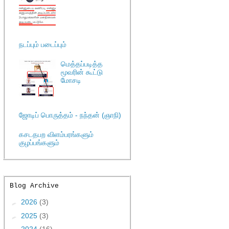
நடப்பும் படைப்பும்
மெத்தப்படித்த
மூவரின் கூட்டு
மோசடி
ஜோடிப் பொருத்தம் - நந்தன் (ஞாநி)
கசடதபற விளம்பரங்களும்
குழப்பங்களும்
Blog Archive
►
2026
(3)
►
2025
(3)