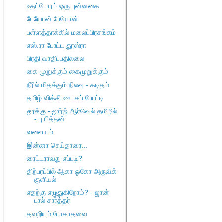
உதட்டோரம் ஒரு புன்னகை
பேயோன் பேயோன்
பள்ளத்தாக்கில் மலைப்பிரசங்கம்
எஸ்.ரா போட்ட தூஸ்ரா
பிரதி வாதிப்பதில்லை
கை முறுக்கும் கைமுறுக்கும்
நீரில் மிதக்கும் நிலவு - கடிதம்
தமிழ் விக்கி ஊடகப் போட்டி
தூக்கு - ஜார்ஜ் ஆர்வெல் தமிழில்
- பு பித்தன்
வளையம்
இன்னா செய்தாரை...
ரைட்டராவது எப்படி?
திற்பரப்பில் ஆகா ஓகோ அருவிக்
குளியல்
எதற்கு எழுதுகிறோம்? - ஜான்
பால் சார்த்தர்
தவறியும் போகாதவை