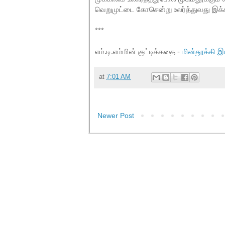
வெறுமுட்டை கோசென்று உலர்த்துவது இக்
***
எம்.டி.எம்மின் குட்டிக்கதை -
மின்தூக்கி இ
at
7:01 AM
Newer Post