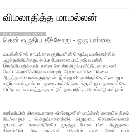
விமலாதித்த மாமல்லன்
24 February 2011
கென் எழுதிய தீச்சோறு - ஒரு பார்வை
வயலின் நெல் சாயங்கால சூரியனின் நெருப்பு வண்ணத்தில்
பழுத்துக்கிடந்தது. அப்பா யோசனையாய் நடு வயலில்
இறங்கிப்பார்த்தவர், என்ன சொல்ற அறுப்பு விட்டுடலாமா, எலி
வெட்ட ஆரம்பிச்சிடுச்சு என்றார். அம்மா வரப்பின் பில்லை
அறுத்துக்கொண்டிருந்தவள், இன்னும் 8 நாளிருக்கே, ஆனாலும்
கதிர் கனம் தாங்காம தலை சாஞ்சிக்கெடக்கு அறுப்பு நாளைக்கே
விட்டுடலாம். களத்துக்கு மட்டும் தலயாரிக்கு சொல்லிடு என்றாள்.
காவேரியின் கிளையாறான வீரசோழனின் பாய்ச்சல் கரையில் நிலம்
கிடந்தாலும் , ஆத்துப்பாசனத்தில் அறுவடை செய்ததெல்லாம்
முப்பாட்டன் காலத்திலேயே முடிந்து போன பின் ஆழ்துளை
கிணற்றின் அடி ஈரத்தின் உறிதலில் தான் நிலம் ஈரம்