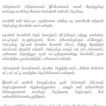
அதெல்லாம் அந்தக்காலம் இப்போல்லாம் எவன் நேரத்துக்கு
வாங்குற கூலிக்கு வேலை செய்றான் என்பார் அடிக்கடி.
வயலின் எலி வெட்டிய பகுதிகளை பார்த்த படி கரையேறி வந்தவர்
அறப்புக்கு சொல்லிடலாம் என்றார் .
வயலின் பொன்னி நெல் கொஞ்சம் வீட்டுக்கும் மற்றது வாங்கின
வட்டிக்கும் கடனுக்குமாய் போக சரியாயிருக்கும் எப்போதும்.
அரப்புக்கு ஆட்கள் சொல்ல போனார் அப்பா. சிறிது நேரத்தில்
பரபரப்பாய் திரும்பி வந்தார். அறப்புக்கு யாரும் வர மாட்டாங்களாம்,
பண்ணை நெலத்துல கூலி கூட்டித்தரலைன்னு சொல்லிட்டதால
சங்கத்தில முடிவெடுத்திட்டாங்களாம் என்றார்.
அம்மாதான் சொன்னாள், நாமளே அறுத்திடலாம் , சின்ன சின்னக்
கட்டாய் கட்டி களத்தில அடிச்சிக்கலாம் என்றாள்.
இரண்டாம் நாளின் வெளுப்புக்கு முன் அம்மாவும் அப்பாவும்
அறப்பறுவாலால் அறுக்கத்துவங்க , நானும் என் தங்கச்சியும்
பிள்ளறுவாலால் கைக்குப் பிடித்ததை அறுப்பதாய் பேர்
பண்ணிக்கொண்டிருந்தோம்.
பத்து மணிக்கெல்லாம் தெரு ஆட்கள் கரை மேலிருந்து பாத்தபடி