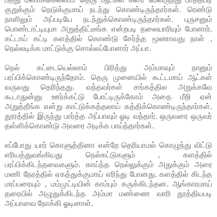
குறுக்கும் நெடுக்குமாய் நடந்து கொண்டிருந்தார்கள். ரெண்டு
நாளிலும் அப்படியே நடந்துக்கொண்டிருந்தார்கள். புருசனும்
பொண்டாட்டியுமா அறுத்திட்டீங்க என்றபடி தலையாரியும் போனார்.
கட்டாய் கட்டி களத்தில் கொண்டு சேர்த்த மூணாவது நாள் ,
நெல்லடிக்க மாட்டுக்கு சொல்லப்போனார் அப்பா.
நெல் கட்டையெல்லாம் பிரித்து அம்மாவும் நானும்
பரப்பிக்கொண்டிருந்தோம். தெரு முனையில் கூட்டமாய் ஆட்கள்
வருவது தெரிந்தது. வந்தவர்கள் சங்கத்தில அறுக்கவே
கூடாதுன்னு ஊர்க்கட்டு போட்டிருக்கோம் அதை மீறி ஏன்
அறுத்தீங்க என்று காட்டுக்கத்தலாய் கத்திக்கொண்டிருந்தார்கள்.
தூரத்தில் இருந்து பார்த்த அப்பாவும் ஓடி வந்தார். ஒருவரை ஒருவர்
தள்ளிக்கொண்டு அவரை அடிக்க பாய்ந்தார்கள்.
எப்போது யார் கொளுத்தினா என்றே தெரியாமல் கொழுந்து விட்டு
எரியத்துவங்கியது நெல்கட்டுகளும் , களத்தில்
பரப்பிக்கிடந்தவைகளும். காய்ந்த நெல்லுக்கும் அதுக்கும் அரை
மணி நேரத்தில் ஏகத்துக்குமாய் எரிந்து போனது. களத்தில் கிடந்த
மரப்பரையும் , மம்முட்டியின் காம்பும் கருக்கிடந்தன. ஆங்காரமாய்
தரையில் அழுதுக்கிடந்த அம்மா மண்ணை வாரி தூத்தியபடி
அப்பாவை நோக்கி ஓடினாள்.