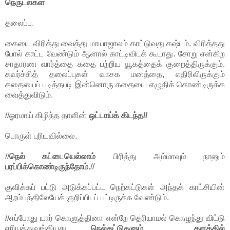
நெருடல்கள்
தலைப்பு.
கையை விரித்து வைத்து மாயாஜாலம் காட்டுவது கஷ்டம். விரித்தது
போல் காட்ட வேண்டும் ஆனால் காட்டிவிடக் கூடாது. சோறு என்கிற
சாதாரண வார்த்தை கதை பற்றிய யூகத்தைக் குறைத்திருக்கும்.
கவர்ச்சித் தலைப்புகள் வாசக மனத்தை, எதிரிலிருக்கும்
கதையைப் படித்தபடி இன்னொரு கதையை எழுதிக் கொண்டிருக்க
வைத்துவிடும்.
//ஓரமாய் கிழிந்த தாளின்
ஒட்டாய்க் கிடந்த//
பொருள் புரியவில்லை.
//
நெல் கட்டையெல்லாம்
பிரித்து அம்மாவும் நானும்
பரப்பிக்கொண்டிருந்தோம்
.//
குவிக்கப் பட்டு அடுக்கப்பட்ட நெற்கட்டுகள் அந்தக் காட்சியின்
ஆரம்பத்திலேயேக் குறிப்பிடப் பட்டிருக்க வேண்டும்.
//எப்போது யார் கொளுத்தினா என்றே தெரியாமல் கொழுந்து விட்டு
எரியத்துவங்கியது
நெல்கட்டுகளும் , களத்தில்