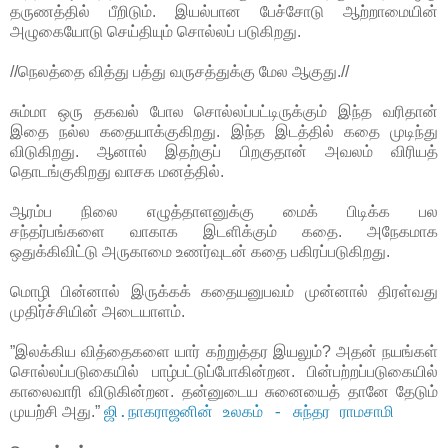
தருணத்தில் பீறிடும். இயல்பான பேச்சோடு ஆற்றாமையின்
அழுகையோடு செய்தியும் சொல்லப் படுகிறது.
//நெலத்தை வித்து பத்து வருசத்துக்கு மேல ஆகுது.
//
சும்மா ஒரு தகவல் போல சொல்லப்பட்டிருக்கும் இந்த வரிதான்
இதை நல்ல கதையாக்குகிறது. இந்த இடத்தில் கதை முடிந்து
விடுகிறது. ஆனால் இதற்குப் பிறகுதான் அவலம் விரியத்
தொடங்குகிறது வாசக மனத்தில்.
ஆரம்ப நிலை எழுத்தாளனுக்கு மைக் பிடிக்க
பல
சந்தர்பங்களை வாகாக இடளிக்கும் கதை. அநேகமாக
ஒதுக்கிவிட்டு அருகாமை உணர்வுடன் கதை பகிரப்படுகிறது.
மொழி பின்னால் இருக்கக் கதையனுபவம் முன்னால் திரள்வது
முதிர்ச்சியின் அடையாளம்.
”இலக்கிய வித்தைகளை யார் கற்றுத்தர இயலும்? அதன் நயங்கள்
சொல்லப்படுகையில் பாழ்பட்டுப்போகின்றன. பின்பற்றப்படுகையில்
காலைவாரி விடுகின்றன. தன்னுடைய சுனையைத் தானே தேடும்
முயற்சி அது.”
ஜி.நாகராஜனின் உலகம் - சுந்தர ராமசாமி