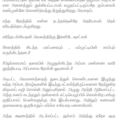
என அனைத்தும் துல்லியப்படாமல் எழுதப்பட்டிருப்பதே கும்பலைக்
கண்முன்னே கொண்டுவந்து நிறுத்துகிறது. பிரமாதம்.
எந்த நேரத்தில் என்ன நடந்ததென்றே தெரியாமல் நெல்
எரியத்தொடங்குகிறது.
எரிந்தடங்கியதன் அவலத்திற்கு இரண்டே ஷாட்கள்
//களத்தில் கிடந்த மரப்பரையும் , மம்முட்டியின் காம்பும்
கருக்கிடந்தன.//
//ஆங்காரமாய் தரையில் அழுதுக்கிடந்த அம்மா மண்ணை வாரி
தூத்தியபடி அப்பாவை நோக்கி ஓடினாள்.
//
அடிபட்ட அவமானத்தைத் துடைத்துக் கொண்டவனை இழுத்து
வந்த அம்மா, நிகழ்வுகளில் இடிந்து உட்கார்ந்திருப்பவனை தேற்றுகிற
விதமாய் வழி சொல்லி அனுப்புகிறாள். அழுது அரற்றி ஆவேசப்பட்ட
அந்த கனம் கடந்ததும் தன்னைக் கட்டியெழுப்பிக் கொள்கிற பாங்கு
குறிப்பாகப் பெண்களுக்கு மிக இயல்பானது. அதிலும் கணவன்
குலைவதை ஒருபோதும் பார்க்க சகியாத மனைவிமார்.
அந்த க்ஷணத்தில் அடக்கப்பட்ட துக்கம் அடுத்து ஏதோ ஒரு