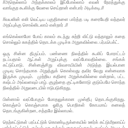
//அதெல்லாம் அந்தக்காலம் இப்போல்லாம் எவன் நேரத்துக்கு
வாங்குற கூலிக்கு வேலை செய்றான் என்பார் அடிக்கடி.
//
//வயலின் எலி வெட்டிய பகுதிகளை பார்த்த படி கரையேறி வந்தவர்
அறப்புக்கு சொல்லிடலாம் என்றார் .
//
எங்கெல்லாமோ போய் காலம் கடந்து சுற்றி விட்டு வந்தாலும் கதை
சொல்லும் சுகத்தில் தொடக்க முடிச்சு அறுகவில்லை. பர்ஃபெக்ட்.
ஒரு சின்ன திருப்பம். பண்ணை நிலத்தில் கூலிப் போராட்டம்
நடப்பதால் ஆட்கள் அறுப்புக்கு வரப்போவதில்லை. சங்கக்
கட்டுப்பாடு. சின்னஞ்சிறு விவசாயியின் அடுத்த இயல்பான
முடிவு
சொந்தமாக அறுத்துக் கொள்வது தவிர
வேறு என்னவாக
இருக்க முடியும்.
முற்றிய கதிரை அறுக்கவில்லை என்றால், பட்ட
கஷ்டம் அவ்வளவும் பாழ். குழந்தை குட்டிகளோடு குடும்பமே சொந்த
நிலத்தில் அறுவடையில் ஈடுபடுகிறது.
பின்னால் வரப்போகும் மோதலுக்கான முஸ்தீபு தொடங்குகிறது.
கொஞ்சம் கொஞ்சமாக ஓரிரு பொறிகள் கோபமாய் கனலத்
தொடங்குகின்றன, சத்தமே இல்லாமல்.
நெற்கட்டுகள் பரப்பட்டுக் கொண்டிருக்கையில் ஊர்க் கட்டுமீறலாய்ப்
பார்க்கப்பட்டுக் கும்பல் வர கத்தல் கைகலப்பாதல் குழப்பம் அடிபடல்