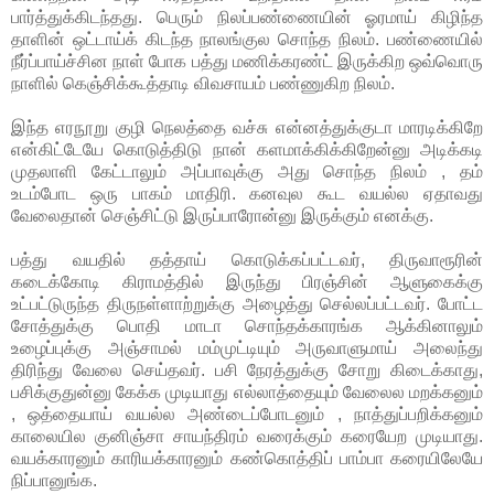
பார்த்துக்கிடந்தது. பெரும் நிலப்பண்ணையின் ஓரமாய் கிழிந்த
தாளின் ஒட்டாய்க் கிடந்த நாலங்குல சொந்த நிலம். பண்ணையில்
நீர்ப்பாய்ச்சின நாள் போக பத்து மணிக்கரண்ட் இருக்கிற ஒவ்வொரு
நாளில் கெஞ்சிக்கூத்தாடி விவசாயம் பண்ணுகிற நிலம்.
இந்த எரநூறு குழி நெலத்தை வச்சு என்னத்துக்குடா மாரடிக்கிறே
என்கிட்டேயே கொடுத்திடு நான் களமாக்கிக்கிறேன்னு அடிக்கடி
முதலாளி கேட்டாலும் அப்பாவுக்கு அது சொந்த நிலம் , தம்
உடம்போட ஒரு பாகம் மாதிரி. கனவுல கூட வயல்ல ஏதாவது
வேலைதான் செஞ்சிட்டு இருப்பாரோன்னு இருக்கும் எனக்கு.
பத்து வயதில் தத்தாய் கொடுக்கப்பட்டவர், திருவாரூரின்
கடைக்கோடி கிராமத்தில் இருந்து பிரஞ்சின் ஆளுகைக்கு
உட்பட்டுருந்த திருநள்ளாற்றுக்கு அழைத்து செல்லப்பட்டவர். போட்ட
சோத்துக்கு பொதி மாடா சொந்தக்காரங்க ஆக்கினாலும்
உழைப்புக்கு அஞ்சாமல் மம்முட்டியும் அருவாளுமாய் அலைந்து
திரிந்து வேலை செய்தவர். பசி நேரத்துக்கு சோறு கிடைக்காது,
பசிக்குதுன்னு கேக்க முடியாது எல்லாத்தையும் வேலைல மறக்கனும்
, ஒத்தையாய் வயல்ல அண்டைப்போடனும் , நாத்துப்பறிக்கனும்
காலையில குனிஞ்சா சாயந்திரம் வரைக்கும் கரையேற முடியாது.
வயக்காரனும் காரியக்காரனும் கண்கொத்திப் பாம்பா கரையிலேயே
நிப்பானுங்க.