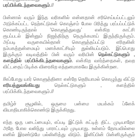
பரப்பிக்கிடந்தவைகளும்
.//
பின்னால் வரும் இந்த வரிகளில் என்னதான் சரிசெய்யப்பட்டலும்
அடுக்கப்பட்ட நெற்கட்டுகள் கொஞ்சம் போல பிரித்து பரப்பப்பட்டுக்
கொண்டிருந்தால் ’கொளுத்துவது’ என்கிற காட்சி
ரூபப்படல் இன்னும் நிஜத்திற்கு நெருக்கமாய் இருந்திருக்கும்.
அப்படி வருகையில்தான் கொளுத்தப்பட்டு எரிதலின்
நம்பகத்தன்மையும் மனக்காட்சியும் துல்லியப்படும். இப்பொது
இருக்கும் வடிவத்தில் பின் வரும் வரியின்
நெல்கட்டுகளும் ,
களத்தில் பரப்பிக்கிடந்தவைகளும்
. என்கிற வார்த்தைகள், தவற
விட்டதைப் பிடிக்க விரைகிற எத்தனமாகவே இருக்கின்றன.
//எப்போது யார் கொளுத்தினா என்றே தெரியாமல் கொழுந்து விட்டு
எரியத்துவங்கியது
நெல்கட்டுகளும் , களத்தில்
பரப்பிக்கிடந்தவைகளும்.//
தமிழ்ச் சூழலில், ஒருமை பன்மை மயக்கம் ப்ளேக்
வியாதியாகிக்கொண்டு இருக்கிறது.
எந்த ஒரு படைப்பையும், எப்படி இட்டுக் கட்டித் திட்ட முடியாதோ
அதே போல வலிந்து பாராட்டவும் முடியாது. உள்ளம் தோயவில்லை
எனில் இரண்டுமே பல்லிளித்து விடும். இளிப்பின் பின்னிருக்கும்