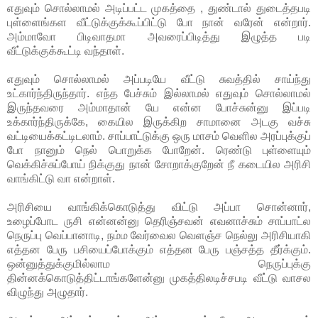
எதுவும் சொல்லாமல் அடிப்பட்ட முகத்தை , துண்டால் துடைத்தபடி
புள்ளைங்கள வீட்டுக்குக்கூப்பிட்டு போ நான் வரேன் என்றார்.
அம்மாவோ பிடிவாதமா அவரைப்பிடித்து இழுத்த படி
வீட்டுக்குக்கூட்டி வந்தாள்.
எதுவும் சொல்லாமல் அப்படியே வீட்டு சுவத்தில் சாய்ந்து
உட்கார்ந்திருந்தார். எந்த பேச்சும் இல்லாமல் எதுவும் சொல்லாமல்
இருந்தவரை அம்மாதான் யே என்ன போச்சுன்னு இப்படி
உக்கார்ந்திருக்கே, கையில இருக்கிற சாமானை அடகு வச்சு
வட்டியைக்கட்டிடலாம். சாப்பாட்டுக்கு ஒரு மாசம் வெளில அரப்புக்குப்
போ நானும் நெல் பொறுக்க போறேன். ரெண்டு புள்ளையும்
வெக்கிச்சுப்போய் நிக்குது நான் சோறாக்குறேன் நீ கடையில அரிசி
வாங்கிட்டு வா என்றாள்.
அரிசியை வாங்கிக்கொடுத்து விட்டு அப்பா சொன்னார்,
உழைப்போட ருசி என்னன்னு தெரிஞ்சவன் எவனாச்சும் சாப்பாட்ல
நெருப்பு வெப்பானாடி, நம்ம வேர்வைல வெளஞ்ச நெல்லு அரிசியாகி
எத்தன பேரு பசியைப்போக்கும் எத்தன பேரு பஞ்சத்த தீர்க்கும்.
ஒன்னுத்துக்குமில்லாம நெருப்புக்கு
தின்னக்கொடுத்திட்டாங்களேன்னு முகத்திலடிச்சபடி வீட்டு வாசல
விழுந்து அழுதார்.