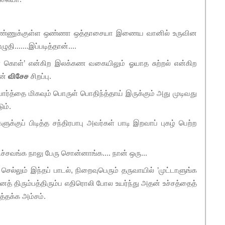
க’ ஒண்ணுக்குள்ள ஒண்ணா ஒத்தாசையா இணைய வானில் உருவின
ி.......இப்படித்தான்....
ள் கொள்’ என்கிற இலக்கண வகையிலும் ஓயாத சுற்றல் என்கிற
தன்
விசேச
சிறப்பு.
வார்த்தை மிகவும் பொருள் பொதிந்த்தாய் இருக்கும் அது முடிவது
ம்.
ளுக்குப் பிடித்த சந்திரபாபு அவர்கள் பாடி இறவாப் புகழ் பெற்ற
டிச்சவங்க நாலு பேரு சொன்னாங்க.... நான் ஒரு...
ல்லும் இந்தப் பாடல், நிறைவுபெரும் தருவாயில் ’முட்டாளுங்க
எனத் திரும்பத்திரும்ப எதிரொலி போல உயர்ந்து அதன் உச்சத்தைத்
்தக்க அம்சம்.