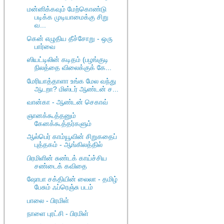
மன்னிக்கவும் மேற்கொண்டு
படிக்க முடியாமைக்கு சிறு
வ...
கென் எழுதிய தீச்சோறு - ஒரு
பார்வை
ஸியட்டிலின் கடிதம் (பழங்குடி
நிலத்தை விலைக்குக் கே...
மேரியாத்தாளா உங்க மேல வந்து
ஆடறா? மிஸ்டர் ஆண்டன் ச...
வான்கா - ஆண்டன் செகாவ்
ஞானக்கூத்தனும்
கேனக்கூத்தர்களும்
ஆல்பெர் காம்யூவின் சிறுகதைப்
புத்தகம் - ஆங்கிலத்தில்
பிரமிளின் சுண்டக் காய்ச்சிய
சண்டைக் கவிதை
ஷோபா சக்தியின் லைலா - தமிழ்
பேசும் ஃப்ரெஞ்சு படம்
பாலை - பிரமிள்
நாளை புரட்சி - பிரமிள்