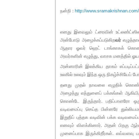
**
நன்றி :
http://www.sramakrishnan.com
எனது இளவலும் ட்ரைவின் உட்லண்ட்ஸின
அன்போடு அழைக்கப்படுகிற
வர்
எழுத்தா
ஆதார ஓவர் ஹெட் டாங்காகக் கொண்டு
அவர்களின் எழுத்து, வாசக மனத்தில்
அன்னாரின் இலக்கிய தாகம் எப்படிப்ப
உலகில் உலவும் இந்த ஒரு நிகழ்ச்சியேப் 
தனது முதல் நாவலை எழுதிக் கொண்ட
அழைத்து எத்துனைப் பக்கங்கள் ஆகியிரு
கொண்டே இருந்தார். பதிப்பாளரோ ஒ
வடிவமைப்பு செய்த பின்னரே துல்லியமா
இறுதிப் புத்தக வடிவின் பக்க வடிவமைப
எனவும் விளக்கினார். அதன் பிறகு ஆர
முனைப்பாக இருக்கிறீர்கள். எவ்வளவு 