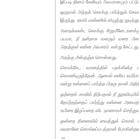
இப்படி தினம் கேலியும் அவமானமும் பட்
ஒருநாள் அந்தக் கொக்கு பார்த்துக் கொண்
இருந்து தாவி மண்ணில் விழுந்து துடித்த
அதைக்கண்ட கொக்கு
சிறுமீனே..உனக்
பயமா, நீ நன்றாக வளரும் வரை பிழைத
அதற்குள் என்ன அவசரம்
என்று கேட்டது
அதற்கு மீன்குஞ்சு சொன்னது.
கொக்கே,, வானத்தில் பறக்கின்ற
கொண்டிருந்தேன். ஆனால் எளிய உயிர்க
என்று உன்னைப் பார்த்த பிறகு தான் அற
ஒற்றைக் காலில் நிற்பதால் நீ துறவிய
தோற்றத்தைப் பார்த்து உன்னை அமைதியி
உயிரை இழப்பதை விட நானாகச் செத்துமட
ஒன்றை நினைவில் வைத்துக் கொள். எ
எவராலோ கொல்லப்படத்தான் போகின்ற