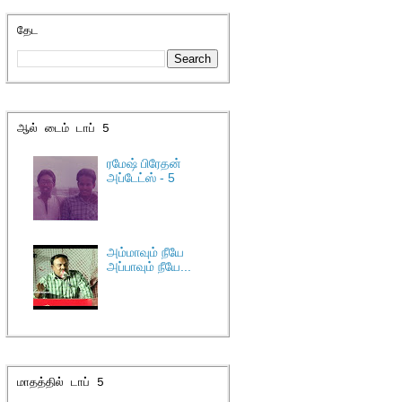
தேட
ஆல் டைம் டாப் 5
ரமேஷ் பிரேதன்
அப்டேட்ஸ் - 5
அம்மாவும் நீயே
அப்பாவும் நீயே...
மாதத்தில் டாப் 5