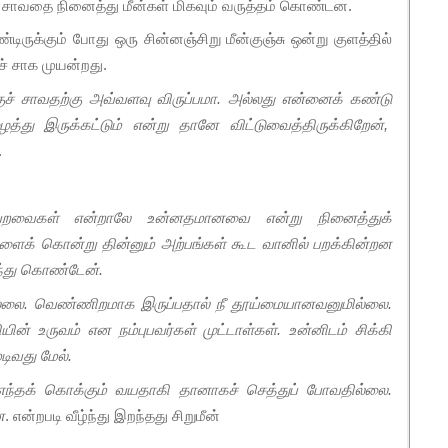
டு சாவதை நினைத்து மீன்கள் மிகவும் வருத்தம் கொண்டன.
டிருக்கும் போது ஒரு சின்னஞ்சிறு மீன்குஞ்சு ஒன்று குளத்தில்
ுச் சாக முயன்றது.
குச் சாவதற்கு அவ்வளவு விருப்பமா. அல்லது என்னைக் கண்டு
்து இருக்கட்டும் என்று தானே விட்டுவைத்திருக்கிறேன்,
.
 பறவைகள் என்றாலே உன்னதமானவை என்று நினைத்துக்
ளைக் கொன்று தின்னும் அற்பங்கள் கூட வானில் பறக்கின்றன
ிந்து கொண்டேன்.
ுமில்லை. வெண்ணிறமாக இருப்பதால் நீ தூய்மையானவனுமில்லை.
ன் உருவம் என நம்புபவர்கள் முட்டாள்கள். உன்னிடம் சிக்கி
ிவது மேல்.
ந்தக் கொக்கும் வயதாகி தானாகச் செத்துப் போவதில்லை.
ன
. என்றபடி வீழ்ந்து இறந்தது சிறுமீன்