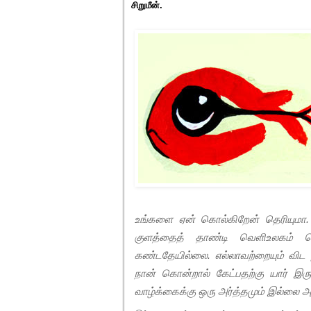
சிறுமீன்.
உங்களை ஏன் கொல்கிறேன் தெரியுமா. உ
குளத்தைத் தாண்டி வெளிஉலகம் தெ
கண்டதேயில்லை. எல்லாவற்றையும் விட ந
நான் கொன்றால் கேட்பதற்கு யார் இரு
வாழ்க்கைக்கு ஒரு அர்த்தமும் இல்லை