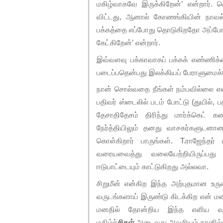
மகிழ்வாகவே இருக்கிறேன்’ என்றார். க
விட்டது, ஆனால் கோணங்கியின் நாவல
பக்கத்தை எப்போது தொடுகிறதோ அப்போத
கேட்கிறேன்’ என்றார்.
இவ்வளவு பக்காவாகப் பக்கக் எண்ணிக்
படைப்பதென்பது இலக்கியப் பேராளுமைக
நான் சொல்வதை நீங்கள் நம்பவில்லை என
பதிவர் ஸ்டைலில் படம் போட்டு (துயில்,
தேசாதிதேசம் திரிந்து மார்க்கெட் 
நேர்த்தியிலும் தனது வாசகர்களுடனா
கொள்கிறார் பாருங்கள். T.ராஜேந்தர்
வரையவைத்து வலையேற்றியிருப்பது
ஈடுபாட்டையும் காட்டுகிறது அல்லவா.
சிறுமீன் என்கிற இந்த
அற்புதமான உர
வருடங்களாய் இருண்டு கிடக்கிற என் மன
மனதில் தோன்றிய இந்த எளிய வரி
மகிழ்ச்
சிகள்
அடைவது அவசியம் தானில