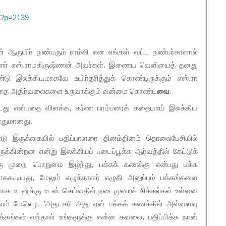
/?p=2139
் ஆருயிர் நண்பரும் ராம்கி என எங்கள் வட்ட நண்பர்காளால்
ளர் எஸ்.ராமகிருஷ்ணன் அவர்கள். இணைய வெளியைத் தனது
 இலக்கியமாகவே உயிர்தரித்துக் கொண்டிருக்கும் எஸ்.ரா
 ஓயாத அதிர்வலைகளை உருவாக்கும் வன்மை கொண்ட
வை
.
ட்டது என்பதை விளக்க, கர்ண பரம்பரைக் கதையாய் இலக்கிய
போதுமானது.
ு இருக்கையில் பதிப்பாளரை தினம்தினம் தொலைபேசியில்
க்கின்றன என்று இலக்கியப் படைப்பூக்க ஆர்வத்தில் கேட்டுக்
ரு முறை பொறுமை இழந்து, பக்கக் கணக்கு என்பது பக்க
ககூடியது, மேலும் எழுத்தாளர் எழுதி அனுப்பும் பக்கங்களை
்பாக உடனுக்கு உடன் செய்வதில் நடைமுறைச் சிக்கல்கள் உள்ளன
்வம் மேலெழ, ’அது சரி அது ஏன் பக்கக் கணக்கில் அவ்வளவு
பக்கங்கள் வந்தால் உங்களுக்கு என்ன கவலை, பதிப்பிக்க நான்