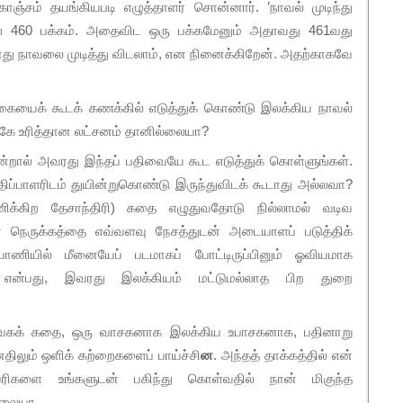
ொஞ்சம் தயங்கியபடி எழுத்தாளர் சொன்னார். ’நாவல் முடிந்து
் 460 பக்கம். அதைவிட ஒரு பக்கமேனும் அதாவது 461வது
ு நாவலை முடித்து விடலாம், என நினைக்கிறேன். அதற்காகவே
கையைக் கூடக் கணக்கில் எடுத்துக் கொண்டு இலக்கிய நாவல்
்கே உரித்தான லட்சனம் தானில்லையா?
்றால் அவரது இந்தப் பதிவையே கூட எடுத்துக் கொள்ளுங்கள்.
 பதிப்பாளரிடம் துயின்றுகொண்டு இருந்துவிடக் கூடாது அல்லவா?
கணிக்கிற தேசாந்திரி) கதை எழுதுவதோடு நில்லாமல் வடிவ
ன நெருக்கத்தை எவ்வளவு நேசத்துடன் அடையாளப் படுத்திக்
 பாணியில் மீனையேப் படமாகப் போட்டிருப்பினும் ஓவியமாக
 என்பது, இவரது இலக்கியம் மட்டுமல்லாத பிற துறை
ுவகக் கதை, ஒரு வாசகனாக இலக்கிய உபாசகனாக, பதினாறு
திலும் ஒளிக் கற்றைகளைப் பாய்ச்சி
ன
. அந்தத் தாக்கத்தில் என்
களை உங்களுடன் பகிந்து கொள்வதில் நான் மிகுந்த
்லையா.