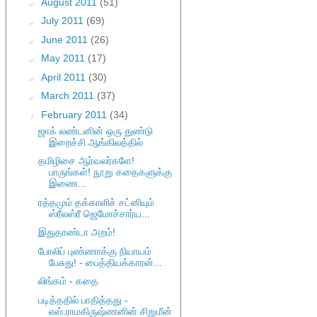
►
August 2011
(51)
►
July 2011
(69)
►
June 2011
(26)
►
May 2011
(17)
►
April 2011
(30)
►
March 2011
(37)
▼
February 2011
(34)
ஜாக் லண்டனின் ஒரு துண்டு
இறைச்சி ஆங்கிலத்தில்
தமிழிசை ஆர்வலர்களே!
பாருங்கள்! நூறு கதைகளுக்கு
இணை...
ரத்தமும் தக்காளிச் சட்னியும்
ஸ்ரீலஸ்ரீ ஜெமோச்சார்ய...
இதுதாண்டா அறம்!
போலிப் புண்ணாக்கு நியாயம்
பேசுது! - பைத்தியக்காரன்...
லிங்கம் - கதை
படித்ததில் பாதித்தது -
எஸ்.ராமகிருஷ்ணனின் சிறுமீன்