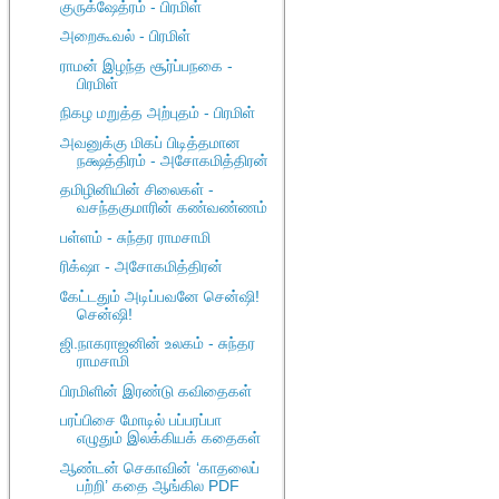
குருக்ஷேத்ரம் - பிரமிள்
அறைகூவல் - பிரமிள்
ராமன் இழந்த சூர்ப்பநகை -
பிரமிள்
நிகழ மறுத்த அற்புதம் - பிரமிள்
அவனுக்கு மிகப் பிடித்தமான
நக்ஷத்திரம் - அசோகமித்திரன்
தமிழினியின் சிலைகள் -
வசந்தகுமாரின் கண்வண்ணம்
பள்ளம் - சுந்தர ராமசாமி
ரிக்‌ஷா - அசோகமித்திரன்
கேட்டதும் அடிப்பவனே சென்ஷி!
சென்ஷி!
ஜி.நாகராஜனின் உலகம் - சுந்தர
ராமசாமி
பிரமிளின் இரண்டு கவிதைகள்
பரப்பிசை மோடில் பப்பரப்பா
எழுதும் இலக்கியக் கதைகள்
ஆண்டன் செகாவின் ‘காதலைப்
பற்றி’ கதை ஆங்கில PDF