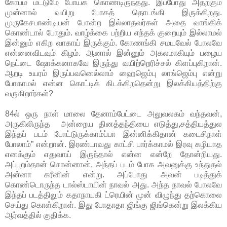
கோபம் மட்டுமே போய்க் கொண்டிருந்தது. இப்போது அதற்கும்
முன்னால் வயிறு போகத் தொடங்கி இருக்கிறது.
முருகேசபாண்டியன் போன்ற இல்லாதவர்கள் அதை வாங்கிக்
கொண்டால் போதும். வாழ்க்கை பற்றிய எந்தக் குறையும் இல்லாமல்
இன்னும் எகிற வாகாய் இருக்கும். கோணங்கி சமயவேல் போலவே
என்னைவிடவும் கிழம். ஆனால் இன்னும் அகலமாகியும் பழைய
நெட்டை ஷோக்கனாகவே இருந்து வயிற்றெரிச்சல் கிளப்புகிறான்.
ஆறடி உயரம் இருப்பவனெல்லாம் ஹைஜெம்பு லாங்ஜெம்பு என்று
போகாமல் என்ன கொட்டிக் கிடக்கிறதென்று இலக்கியத்திற்கு
வருகிறார்கள்?
84ல் ஒரு நாள் மாலை தேனாம்பேட்டை அலுவலகம் வந்தவன்,
அருகிலிருந்த அன்றைய தினத்தந்தியை எடுத்து,சத்தியத்துல
இந்தப் படம் போட்டுருக்காம்ப்பா இன்னிக்கிதான் கடைசிநாள்
போலாம்” என்றான். இரண்டாவது காட்சி பார்க்காமல் இரவு கழியாத
எனக்கும் எதுவாய் இருந்தால் என்ன என்றே தோன்றியது.
அப்புறம்தான் சொன்னான், அந்தப் படம் போக அவனுக்கு உந்துதல்
அன்னா கரீனின் என்று. அப்போது அவன் படித்துக்
கொண்டொருந்த டால்ஸ்டாயின் நாவல் அது. அந்த நாவல் போலவே
இந்தப் படத்திலும் கதாநாயகி ட்ரெயின் முன் விழுந்து தற்கொலை
செய்து கொள்கிறாள். இது போதாதா ஜிங்கு ஜிங்கென்று இலக்கிய
ஆர்வத்தில் குதிக்க.