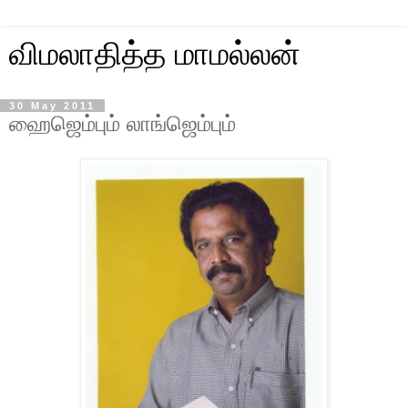
விமலாதித்த மாமல்லன்
30 May 2011
ஹைஜெம்பும் லாங்ஜெம்பும்