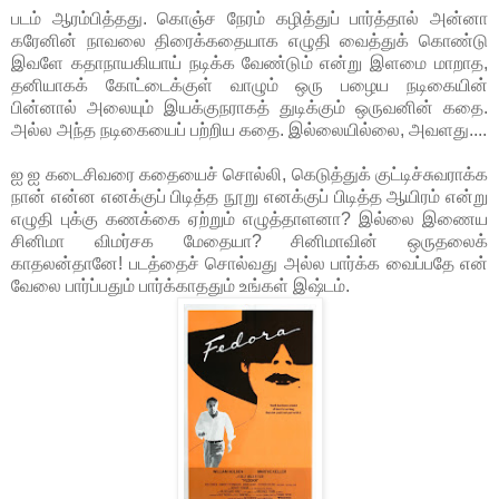
படம் ஆரம்பித்தது. கொஞ்ச நேரம் கழித்துப் பார்த்தால் அன்னா
கரேனின் நாவலை திரைக்கதையாக எழுதி வைத்துக் கொண்டு
இவளே கதாநாயகியாய் நடிக்க வேண்டும் என்று இளமை மாறாத,
தனியாகக் கோட்டைக்குள் வாழும் ஒரு பழைய நடிகையின்
பின்னால் அலையும் இயக்குநராகத் துடிக்கும் ஒருவனின் கதை.
அல்ல அந்த நடிகையைப் பற்றிய கதை. இல்லையில்லை, அவளது....
ஐ ஐ கடைசிவரை கதையைச் சொல்லி, கெடுத்துக் குட்டிச்சுவராக்க
நான் என்ன எனக்குப் பிடித்த நூறு எனக்குப் பிடித்த ஆயிரம் என்று
எழுதி புக்கு கணக்கை ஏற்றும் எழுத்தாளனா? இல்லை இணைய
சினிமா விமர்சக மேதையா? சினிமாவின் ஒருதலைக்
காதலன்தானே! படத்தைச் சொல்வது அல்ல பார்க்க வைப்பதே என்
வேலை பார்ப்பதும் பார்க்காததும் உங்கள் இஷ்டம்.