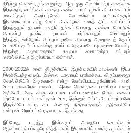
திரிந்து கொண்டிருந்தவனுக்கு அது ஒரு அவசியமற்ற தகவலாக
இருந்தும், வார்த்தை தடித்து சண்டையாகி முகம் திருப்புகையில்
மனதிற்குள் ஆஃப்டர்ஷேவ் லோஷன்லாம் உபயோகிக்கும்
இவனெல்லாம் கம்யூனிஸம் பேசுகிறான் எனத் திட்ட வாய்ப்பாய்
இருந்ததால் தகவல் மனதில் தங்கிப் போனது. சண்டை போட்டுக்
கொண்டு நான்கு நாட்கள் பார்க்காமலும் பேசாமலும்
இருந்திருக்கிறோம். அப்புறம் நானே அவனது அறையைத் தேடிப்
போனபோது “ஏய் ஒனக்கு தாம்ப்பா நெஜமாவே மனுஷங்க வேண்டி
இருக்கு. அதனாலதான் எவனும் வேணான்னு எப்பவும்
சொல்லிகிட்டு இருக்கியோ” என்றான்.
2000-2002ல் நான் திருச்சியில் இருக்கையில்,மாமல்லன் இப்ப
இலக்கியத்துலையே இல்லை யாரையும் பாக்கக்கூட விரும்பலைனு
சொல்லிகிட்டு இருக்கான் என்று கேள்விப்பட்டிருக்கிறான். நான்
போய் பாக்கறேன் என்கிட்ட அவன் சொல்றானா பாப்போம் என்று
நேரிலேயே தேடி வந்து விட்டான். மதிய உணவின் போது, எதைப்
பற்றியோ படபடப்பாகப் நான் பேச, இன்னும் அப்பிடியே பரபரப்பாவே
இருக்கியே வயசு கூட அமைதி நிதானத்தைக் குடுக்கலியே
என்றான். ரொம்பப் பெருமையாக இருந்தது.
இப்போது பார்த்து இன்னமும் அதையே சொன்னால்
ஜென்மசாபல்யம். ஒரே வித்தியாசம் இளமையில் எனக்கு முன்னால்