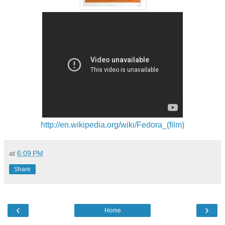
http://en.wikipedia.org/wiki/Fedora_(film)
at
6:09 PM
Share
‹
›
Home