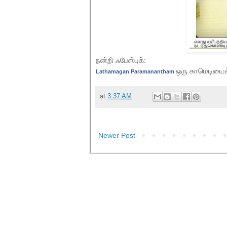
நன்றி ஃபேஸ்புக்:
ஒரு காமெடியைக்
Lathamagan Paramanantham
at
3:37 AM
Newer Post