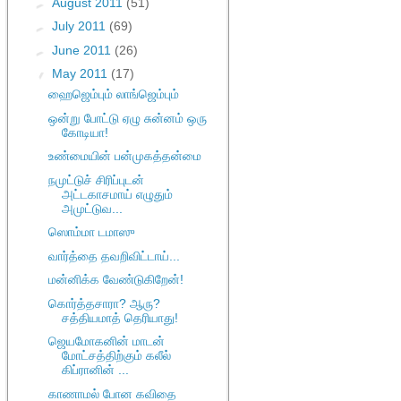
►
August 2011
(51)
►
July 2011
(69)
►
June 2011
(26)
▼
May 2011
(17)
ஹைஜெம்பும் லாங்ஜெம்பும்
ஒன்று போட்டு ஏழு சுன்னம் ஒரு
கோடியா!
உண்மையின் பன்முகத்தன்மை
நமுட்டுச் சிரிப்புடன்
அட்டகாசமாய் எழுதும்
அமுட்டுவ...
ஸொம்மா டமாஸு
வார்த்தை தவறிவிட்டாய்...
மன்னிக்க வேண்டுகிறேன்!
கொர்த்தசாரா? ஆரு?
சத்தியமாத் தெரியாது!
ஜெயமோகனின் மாடன்
மோட்சத்திற்கும் கலீல்
கிப்ரானின் ...
காணாமல் போன கவிதை