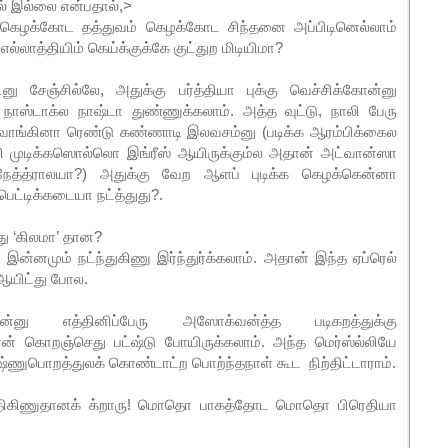
ல் இல்லை என்பதால்,>
்? கெழக்கோட தத்துவம் கெழக்கோட சிந்தனை அப்பிடினெல்லாம்
ல்லாத்தியிம் கெய்க்குக்கே குட்துற மிடியிமா?
ு சேஞ்சில்லே, அதுக்கு பர்த்தியா புக்கு வெச்சிக்கோன்னு
 நாஸ்டாக்ல நாஷ்டா துண்ணுக்கலாம். அத்த வுட்டு, நாலி பேரு
த்த வாங்கினா ரெண்டு கண்ணாடி இலவசம்னு (படிக்க ஆரம்பிக்கைல
ச்சி முடிக்கஸொல்லொ இங்ரீஸ் ஆயிருக்கும்ல அதான் அட்வான்ஸா
ேத்த்ராலயா?) அதுக்கு வேற ஆளப் புடிக்க கெழக்கென்னா
பெட்டிக்கடையா நட்த்துது?.
ு ‘கிலமா’ தான?
 இன்னமும் நட்ந்துகிணு இர்ந்துர்க்கலாம். அதான் இந்த ஏப்ரெல்
 ஆயிட்து போல.
 எத்தினிப்பேரு அஸோக்வன்த்த படிகறத்துக்கு
ன் கொறஞ்செது பட்ஷ்டு போயிருக்கலாம். அந்த மெர்ஸ்ல்லியே
விஷ்ணுபொறத்துலக் கொண்டாட்ற பொற்ந்தநாள் கூட நிற்திட்டாராம்.
 எய்திகிணுதானக் க்றாரு! மொதொ பாகத்தோட மொதொ பிரெதியா