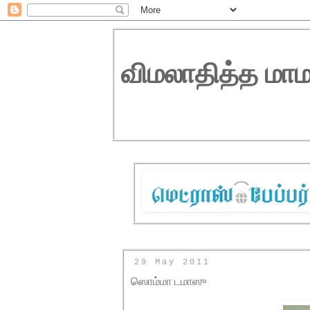
விமலாதித்த மாம
29 May 2011
ஸொம்மா டமாஸு