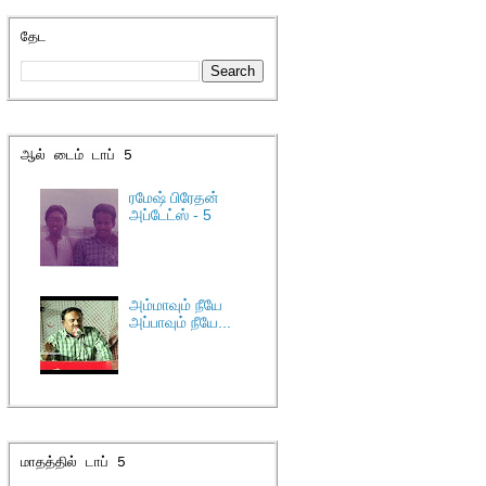
தேட
ஆல் டைம் டாப் 5
ரமேஷ் பிரேதன்
அப்டேட்ஸ் - 5
அம்மாவும் நீயே
அப்பாவும் நீயே...
மாதத்தில் டாப் 5