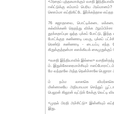
<அதைப் புத்தகமாக்கும் வசதி இந்தியாவி
ஈஸ்ட்டுக்கு எம்மாம் பெரிய அவ்மானம
ஸொம்மா எய்திகிட்டே இர்க்கற்தால எய்தற எ
76 சுஜாதாவை, பொட்டிக்கடை டீக்கடைன
கல்விக்கண் தெறந்து விக்க ஆரம்பிச்சா
தூக்கறாப்புல ஒத்த புக்கப் போட்டு, இ
போட்க்குற கண்ணாடி பவரு, புக்கப் பட்
ரெண்டு கண்ணாடி - டையப்பு எந்த ந
கிறுக்குத்தன்மா எளக்கியக் கைமுறுக்குப் 
<வசதி இந்தியாவில் இல்லை> வசதின்றத்த
ம். இதுக்கோஸரமாச்சியும் ஈளப்போராட்டம்
மே வந்தாலே அத்த நென்ச்சாலே பெஜாரா
ம் நம்ம வாஸகெ விமர்ஸகென்னு
மின்னாலயே அநியாயமா செத்துப் பூட்டா
பெலூன் கிலூன் வுட்டுக் கேக்கு வெட்டி 
<முதல் பிரதி அச்சிட்டு> இன்னியும்
இது.