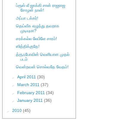
ப்ரூஸ் லீ ஜாக்கி சான் ராஜராஜ
சோழன் நான்!
அப்பா டக்கர்!
தெய்வீக எழுத்து தவறாக
முடியுமா?
சரக்கல்ல லேபிளே சாரம்!
ஸித்திக்குதே!
த்ரூஃபோவின் வெளியான முதல்
படம்
வென்றவன் சொல்வதே வேதம்!
►
April 2011
(30)
►
March 2011
(37)
►
February 2011
(34)
►
January 2011
(36)
►
2010
(45)