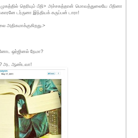
ின் முகத்தில் தெரியும் பீதி> அச்சகத்தான் மொவத்துலையே பீதினா
ாரனே டர்ருனா இந்தியக் கருப்பன் டாரா!
லை அதிகமாக்குகிறது.>
கனோட ஒர்ஜினல் நேமா?
தா? அட ஆண்டவா!