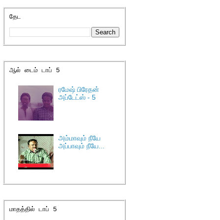
தேட
ஆல் டைம் டாப் 5
ரமேஷ் பிரேதன்
அப்டேட்ஸ் - 5
அம்மாவும் நீயே
அப்பாவும் நீயே...
மாதத்தில் டாப் 5