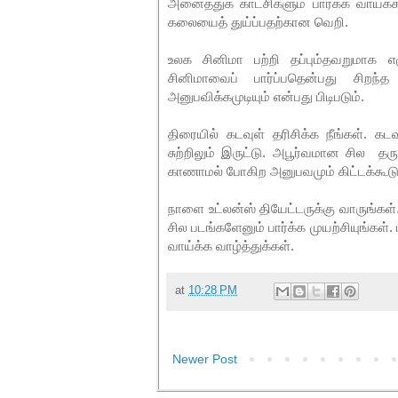
அனைத்துக் காட்சிகளும் பார்க்க வாய்
கலையைத் துய்ப்பதற்கான வெறி.
உலக சினிமா பற்றி தப்பும்தவறுமாக எழ
சினிமாவைப் பார்ப்பதென்பது சிறந்த
அனுபவிக்கமுடியும் என்பது பிடிபடும்.
திரையில் கடவுள் தரிசிக்க நீங்கள். க
சுற்றிலும் இருட்டு. அபூர்வமான சில தர
காணாமல் போகிற அனுபவமும் கிட்டக்கூடு
நாளை உட்லன்ஸ் தியேட்டருக்கு வாருங்கள
சில படங்களேனும் பார்க்க முயற்சியுங்கள்.
வாய்க்க வாழ்த்துக்கள்.
at
10:28 PM
Newer Post