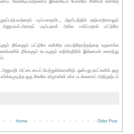
க்கலாம். வேண்டியதெல்லாம் இலக்கியம் போலவே சினிமா என்கிற
ுதப்படுபவற்றைப் படிப்பதைவிட, ஆரம்பத்தில் தடுமாறினாலும்
 அனுபவம்.அதைப் படிப்பதால் அல்ல பார்ப்பதால் மட்டுமே
டவுளும் நீங்களும் மட்டுமே என்கிற மாயத்தோற்றத்தை உருவாக்க
ுணங்களில் நீங்களும் கடவுளும் எதிரெதிரில் இல்லாமல் கரைந்து
ம்.
். அனுமதி அட்டையைப் பெற்றுக்கொண்டு. ஒன்பது நாட்களில் ஒரு
 பார்க்கமுடிந்த ஒரு சிலவே விழாவின் உச்ச படங்களாய் அதிருஷ்டம்
Home
Older Post