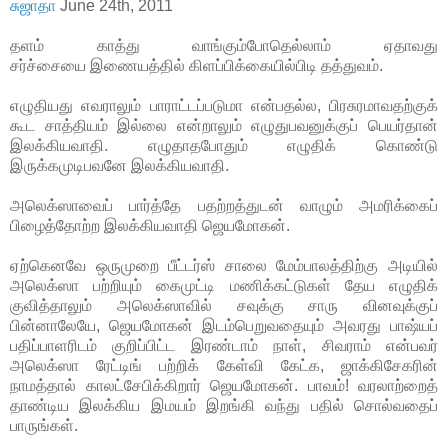
சுஜாதா
June 24th, 2011
தளம் காத்து வாங்கும்போதெல்லாம் ஏதாவது
சர்ச்சையை இணையத்தில் கிளப்பிக்கையில்பிடி தத்துவம்.
எழுதியது எவராலும் பாராட்டப்படுமா என்பதல்ல, பிரசுரமாவதற்குக்
கூட சாத்தியம் இல்லை என்றாலும் எழுதுபவனுக்குப் பெயர்தான்
இலக்கியவாதி. எழுதாதபோதும் எழுதிக் கொண்டு
இருக்கமுடிபவனே இலக்கியவாதி.
அலெக்ஸாவைப் பார்த்தே பதற்றத்துடன் வாழும் அமரிக்கைப்
பிழைத்தோற்ற இலக்கியவாதி ஜெயமோகன்.
ஏற்கெனவே ஒருமுறை பீட்டர்ஸ் சாலை மேம்பாலத்திற்கு அடியில்
அலெக்ஸா பற்றியும் கைமுட்டி மணிக்கட்டுகள் தேய எழுதிக்
குவித்தாலும் அலெக்ஸாவில் சவுக்கு சாரு வினவுக்குப்
பின்னாலேயே, ஜெயமோகன் இடம்பெறுவதையும் அவரது பாஷ்யப்
பதிப்பாளரிடம் குறிப்பிட்ட இரண்டாம் நாள், சிவராம் என்பவர்
அலெக்ஸா ரேட்டிங் பற்றிக் கேள்வி கேட்க, ஜாக்கிசேகரின்
நாமத்தால் காலட்சேபிக்கிறார் ஜெயமோகன். பாவம்! வரலாற்றைத்
தாண்டிய இலக்கிய இமயம் இறங்கி வந்து பதில் சொல்வதைப்
பாருங்கள்.