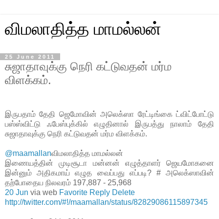
விமலாதித்த மாமல்லன்
25 June 2011
சுஜாதாவுக்கு நெரி கட்டுவதன் மர்ம
விளக்கம்.
இருபதாம் தேதி ஜெமோவின் அலெக்ஸா ரேட்டிங்கை ட்விட்போட்டு
பஸ்ஸ்விட்டு ஃபேஸ்புக்கில் எழுதினால் இருபத்து நாலாம் தேதி
சுஜாதாவுக்கு நெரி கட்டுவதன் மர்ம விளக்கம்.
@maamallan
விமலாதித்த மாமல்லன்
இணையத்தின் முடிசூடா மன்னன் எழுத்தாளர் ஜெயமோகனை
இன்னும் அதிகமாய் எழுத வைப்பது எப்படி? # அலெக்ஸாவின்
தற்போதைய நிலவரம் 197,887 - 25,968
20 Jun
via web
Favorite
Reply
Delete
http://twitter.com/#!/maamallan/status/82829086115897345