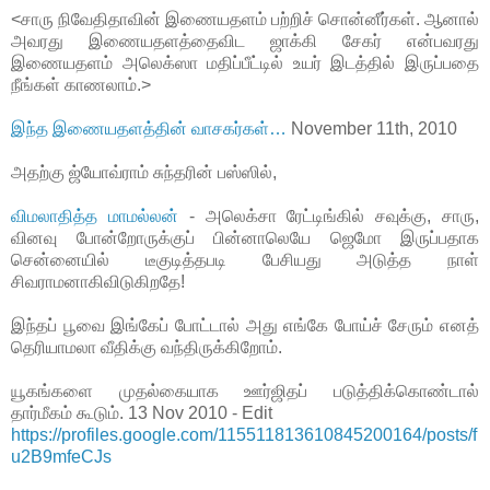
<சாரு நிவேதிதாவின் இணையதளம் பற்றிச் சொன்னீர்கள். ஆனால்
அவரது இணையதளத்தைவிட ஜாக்கி சேகர் என்பவரது
இணையதளம் அலெக்ஸா மதிப்பீட்டில் உயர் இடத்தில் இருப்பதை
நீங்கள் காணலாம்.>
இந்த இணையதளத்தின் வாசகர்கள்…
November 11th, 2010
அதற்கு ஜ்யோவ்ராம் சுந்தரின் பஸ்ஸில்,
விமலாதித்த மாமல்லன்
- அலெக்சா ரேட்டிங்கில் சவுக்கு, சாரு,
வினவு போன்றோருக்குப் பின்னாலெயே ஜெமோ இருப்பதாக
சென்னையில் டீகுடித்தபடி பேசியது அடுத்த நாள்
சிவராமனாகிவிடுகிறதே!
இந்தப் பூவை இங்கேப் போட்டால் அது எங்கே போய்ச் சேரும் எனத்
தெரியாமலா வீதிக்கு வந்திருக்கிறோம்.
யூகங்களை முதல்கையாக ஊர்ஜிதப் படுத்திக்கொண்டால்
தார்மீகம் கூடும். 13 Nov 2010 - Edit
https://profiles.google.com/115511813610845200164/posts/f
u2B9mfeCJs