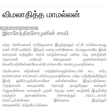
விமலாதித்த மாமல்லன்
16 February 2023
இராசேந்திரசோழனின் சாவி
எந்த அரசியலைச் சார்ந்தவராக இருந்தாலும் கட்சி எங்கேயாவது
கண் சிமிட்டிவிடும்.
இந்தக் கதை என்றில்லை
,
பொதுவாகவே இவர்
கதைகள் எதிலுமே அசல் வாழ்க்கையும் மனித அடி மனத்தின்
ஆசைகள் பாலியல் விழைவுகள் குணங்கள்தாம்
வெளிப்படுகின்றனவேயன்றி சார்பையே காணமுடிவதில்லை.
அரசியலை விடுங்கள் பாத்திரங்களுக்கிடையில் கூட சார்பு
காரணமான சாய்வைப் பார்க்கமுடிவதில்லை. எந்த பாத்திரத்திற்கும்
இவர் ஒலிபெருக்கியாகவோ வக்கீலாகவோ இருப்பதில்லை.
அதற்காகக் கதைகளில் அமைதி தவழ்கிறதா என்றால்
அதுவுமில்லை. வசவுகள் முதல் அடிதடி வரை வாழ்வில் இருக்கிற
எதற்கும் குறைவில்லை. அனைத்தும் அப்பட்டமாகக்
கொட்டிக்கின்றன. இவ்வளவு இருந்தும்
கதைகளில்
‘
சத்தமே
’
யில்லை.