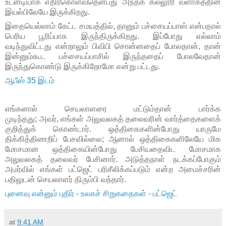
உடனடியாக எதிர்கொள்வதென்பது அந்தக் கல்லூரி வளாகத்தின்
இயல்பிலேயே இருக்கிறது.
இதையெல்லாம் கேட்ட சமயத்தில்
,
தானும் பச்சையப்பாஸ் என்பதால்
பெரிய பூரிப்பாக இருந்திருக்கிறது. இப்போது எல்லாம்
வடிந்துவிட்டது என்றாலும் பிவிபி சொன்னதைப் போலதான்
,
தான்
இன்னும்கூட பச்சையப்பாசில் இருந்ததைப் போலவேதான்
இருந்துகொண்டு இருக்கிறோமோ என்று பட்டது.
ஆபீஸ் 35 இடம்
எங்களால் செயலாளரை மட்டும்தான் பார்க்க
முடிந்தது
;
அவர்
,
எங்கள் அலுவலகத் தலைவரின் வார்த்தைகளைக்
குறித்துக் கொண்டார். ஒத்திகைகளின்போது யாருமே
திக்கித்திணறிப் பேசவில்லை
;
ஆனால் ஒத்திகைகளிலேயே மிக
மோசமான ஒத்திகையின்போது பேசியதைவிட மோசமாக
அலுவலகத் தலைவர் பேசினார். அடுத்தநாள் நடக்கப்போகும்
அமர்வில் எங்கள் பட்ஜெட் பரிசீலிக்கப்படும் என்ற அமைச்சரின்
பதிலுடன் செயலாளர் திரும்பி வந்தார்.
புனைவு என்னும் புதிர் - உலகச் சிறுகதைகள் - பட்ஜெட்
at
9:41 AM