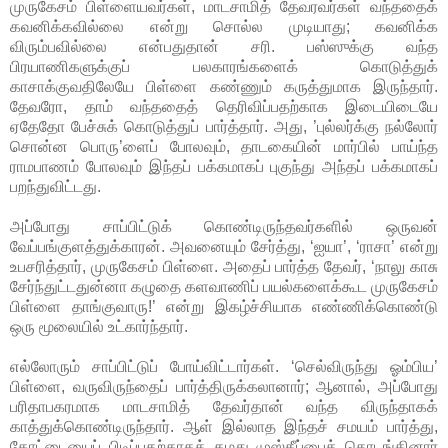
முருகேசம் பிள்ளையவர்கள், மாடசாமித் தேவரவர்கள் வந்ததைக்
கவனிக்கவில்லை என்று சொல்ல முடியாது; கவனிக்க
விரும்பவில்லை என்பதுதான் சரி. பஸ்ஸுக்கு வந்த
பிரயாணிகளுக்குப் பலகாரங்களைக் கொடுத்துக்
காசாக்குவதிலேயே பிள்ளை கண்ணும் கருத்துமாக இருந்தார்.
தேவரோ, தாம் வந்ததைத் தெரிவிப்பதற்காக இடையிடையே
ஏதேதோ பேச்சுக் கொடுத்துப் பார்த்தார். அது, ’புல்லர்க்கு நல்லோர்
சொன்ன பொரு’ளைப் போலவும், தாடகையின் மார்பில் பாய்ந்த
ராமபாணம் போலவும் இந்தப் பக்கமாகப் புகுந்து அந்தப் பக்கமாகப்
பறந்துவிட்டது.
அப்போது சாப்பிட்டுக் கொண்டிருந்தவர்களில் ஒருவன்
வேப்பங்குளத்துக்காரன். அவனையும் சேர்த்து, ‘ஐயா’, ‘ராசா’ என்று
உபசரித்தார், முருகேசம் பிள்ளை. அதைப் பார்த்த தேவர், ‘நாலு காசு
சேர்ந்துட்டதுன்னா கழுதை களவாணிப் பயல்களைக்கூட முருகேசம்
பிள்ளை தாங்குவாரு!’ என்று இகழ்ச்சியாக எண்ணிக்கொண்டு
ஒரு மூலையில் உட்கார்ந்தார்.
எல்லோரும் சாப்பிட்டுப் போய்விட்டார்கள். ‘செல்விருந்து ஓம்பிய’
பிள்ளை, வருவிருந்தைப் பார்த்திருக்கலானார்; ஆனால், அப்போது
பரிதாபகரமாக மாடசாமித் தேவர்தான் வந்த விருந்தாகக்
காத்துக்கொண்டிருந்தார். ஆள் இல்லாத இந்தச் சமயம் பார்த்து,
கோட்டையைப் பிடிப்பதற்காகத் தமது முஸ்தீப்பைத் தொடங்கினார்