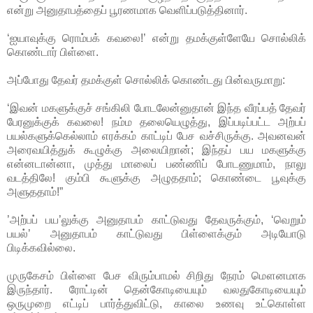
என்று அனுதாபத்தைப் பூரணமாக வெளிப்படுத்தினார்.
‘ஐயாவுக்கு ரொம்பக் கவலை!’ என்று தமக்குள்ளேயே சொல்லிக்
கொண்டார் பிள்ளை.
அப்போது தேவர் தமக்குள் சொல்லிக் கொண்டது பின்வருமாறு:
‘இவன் மகளுக்குச் சங்கிலி போடலேன்னுதான் இந்த வீரப்பத் தேவர்
பேரனுக்குக் கவலை! நம்ம தலையெழுத்து, இப்படிப்பட்ட அற்பப்
பயல்களுக்கெல்லாம் எரக்கம் காட்டிப் பேச வச்சிருக்கு. அவனவன்
அரைவயித்துக் கூழுக்கு அலையிறான்; இந்தப் பய மகளுக்கு
என்னடான்னா, முத்து மாலைப் பண்ணிப் போடணுமாம், நாலு
வடத்திலே! கும்பி கூளுக்கு அழுததாம்; கொண்டை பூவுக்கு
அளுததாம்!”
’அற்பப் பய’லுக்கு அனுதாபம் காட்டுவது தேவருக்கும், ‘வெறும்
பயல்’ அனுதாபம் காட்டுவது பிள்ளைக்கும் அடியோடு
பிடிக்கவில்லை.
முருகேசம் பிள்ளை பேச விரும்பாமல் சிறிது நேரம் மௌனமாக
இருந்தார். ரோட்டின் தென்கோடியையும் வலதுகோடியையும்
ஒருமுறை எட்டிப் பார்த்துவிட்டு, காலை உணவு உட்கொள்ள