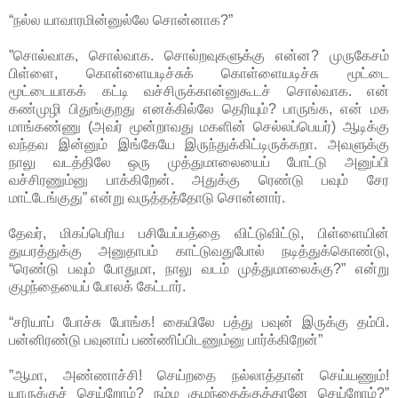
“நல்ல யாவாரமின்னுல்லே சொன்னாக?”
”சொல்வாக, சொல்வாக. சொல்றவுகளுக்கு என்ன? முருகேசம்
பிள்ளை, கொள்ளையடிச்சுக் கொள்ளையடிச்சு மூட்டை
மூட்டையாகக் கட்டி வச்சிருக்கான்னுகூடச் சொல்வாக. என்
கண்முழி பிதுங்குறது எனக்கில்லே தெரியும்? பாருங்க, என் மக
மாங்கண்ணு (அவர் மூன்றாவது மகளின் செல்லப்பெயர்) ஆடிக்கு
வந்தவ இன்னும் இங்கேயே இருந்துக்கிட்டிருக்கறா. அவளுக்கு
நாலு வடத்திலே ஒரு முத்துமாலையைப் போட்டு அனுப்பி
வச்சிரணும்னு பாக்கிறேன். அதுக்கு ரெண்டு பவும் சேர
மாட்டேங்குது” என்று வருத்தத்தோடு சொன்னார்.
தேவர், மிகப்பெரிய பசியேப்பத்தை விட்டுவிட்டு, பிள்ளையின்
துயரத்துக்கு அனுதாபம் காட்டுவதுபோல் நடித்துக்கொண்டு,
“ரெண்டு பவும் போதுமா, நாலு வடம் முத்துமாலைக்கு?” என்று
குழந்தையைப் போலக் கேட்டார்.
“சரியாப் போச்சு போங்க! கையிலே பத்து பவுன் இருக்கு தம்பி.
பன்னிரண்டு பவுனாப் பண்ணிப்பிடணும்னு பார்க்கிறேன்”
”ஆமா, அண்ணாச்சி! செய்றதை நல்லாத்தான் செய்யணும்!
யாருக்குச் செய்றோம்? நம்ம குழந்தைக்குத்தானே செய்றோம்?”