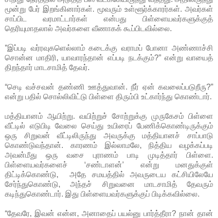
மூன்று பேர் இறங்கினார்கள். மூவரும் உள்ளூர்க்காரர்கள். அவர்கள்
சாப்பிட வரமாட்டார்கள் என்பது பிள்ளையவர்களுக்குத்
தெரியுமாதலால் அவர்களை வீணாகக் கூப்பிடவில்லை.
”இப்படி வர்ரவுகளெல்லாம் கடைக்கு வராமப் போனா அண்ணாச்சி
சொன்ன மாதிரி, யாவாரந்தான் எப்படி நடக்கும்?” என்று வாயைத்
திறந்தார் மாடசாமித் தேவர்.
“செடி வச்சவன் தண்ணி ஊத்துவான். நீர் ஏன் கவலைப்படுறீரு?”
என்று பதில் சொல்லிவிட்டு பிள்ளை திரும்பி உட்கார்ந்து கொண்டார்.
மத்தியானம் ஆயிற்று. வயிற்றுச் சோற்றுக்கு முருகேசம் பிள்ளை
வீட்டில் எடுபிடி வேலை செய்து உயிரைப் பேணிக்கொண்டிருக்கும்
ஒரு சிறுவன் வீட்டிலிருந்து அவருக்கு மத்தியானச் சாப்பாடு
கொண்டுவந்தான். காரணம் இல்லாமலே, நித்திய வழக்கப்படி
அவன்மீது ஒரு வசை புராணம் பாடி முடித்தார் பிள்ளை.
பிள்ளையவர்களைச் ‘சண்டாளன்’ என்று மனதுக்குள்
திட்டிக்கொண்டு, அதே சமயத்தில் அவருடைய கட்சியிலேயே
சேர்ந்துகொண்டு, அந்தச் சிறுவனை மாடசாமித் தேவரும்
கடிந்துகொண்டார். இது பிள்ளையவர்களுக்குப் பிடிக்கவில்லை.
“தேவரே, இவன் என்ன, அனாதைப் பயல்னு பார்த்தீரா? நான் தான்