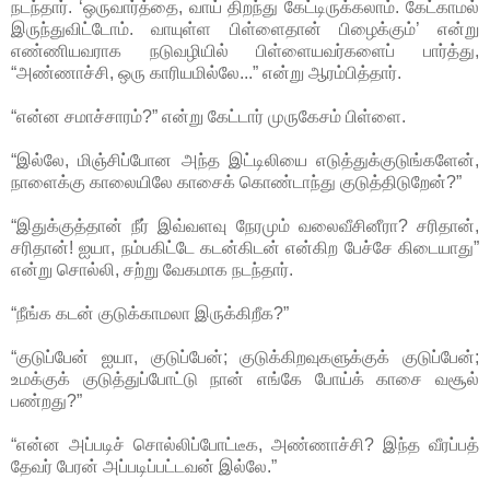
நடந்தார். ‘ஒருவார்த்தை, வாய் திறந்து கேட்டிருக்கலாம். கேட்காமல்
இருந்துவிட்டோம். வாயுள்ள பிள்ளைதான் பிழைக்கும்’ என்று
எண்ணியவராக நடுவழியில் பிள்ளையவர்களைப் பார்த்து,
“அண்ணாச்சி, ஒரு காரியமில்லே...” என்று ஆரம்பித்தார்.
“என்ன சமாச்சாரம்?” என்று கேட்டார் முருகேசம் பிள்ளை.
“இல்லே, மிஞ்சிப்போன அந்த இட்டிலியை எடுத்துக்குடுங்களேன்,
நாளைக்கு காலையிலே காசைக் கொண்டாந்து குடுத்திடுறேன்?”
“இதுக்குத்தான் நீர் இவ்வளவு நேரமும் வலைவீசினீரா? சரிதான்,
சரிதான்! ஐயா, நம்பகிட்டே கடன்கிடன் என்கிற பேச்சே கிடையாது”
என்று சொல்லி, சற்று வேகமாக நடந்தார்.
“நீங்க கடன் குடுக்காமலா இருக்கிறீக?”
“குடுப்பேன் ஐயா, குடுப்பேன்; குடுக்கிறவுகளுக்குக் குடுப்பேன்;
உமக்குக் குடுத்துப்போட்டு நான் எங்கே போய்க் காசை வசூல்
பண்றது?”
“என்ன அப்படிச் சொல்லிப்போட்டீக, அண்ணாச்சி? இந்த வீரப்பத்
தேவர் பேரன் அப்படிப்பட்டவன் இல்லே.”