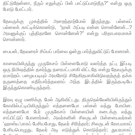
திட்டுறேன்னா, நீரும் எதுக்குப் பின் பாட்டுப்பாடுறீரு?” என்று ஒரு
போடு போட்டார்.
தேவருக்கு முகத்தில் அறைந்தாற்போல் இருந்தது. பல்லைப்
பல்லைக் காட்டிக்கொண்டு, “நான் அப்படி என்ன சொன்னேன்...?
அவனுக்குப் புத்திதானே சொன்னேன்?” என்று பரிதாபகரமாகச்
சொன்னார்.
பையன், தேவரைச் சிம்மப் பார்வை ஒன்று பார்த்துவிட்டுப் போனான்.
காலையிலிருந்து முருகேசம் பிள்ளையோடு வளர்த்த நட்பு இப்படி
ஒரு நிமிஷத்தில் தகர்ந்து தரைமட்டமாகி விட்டதே என்று தேவருக்கு
ஏமாற்றம். பழையபடியும் அவரோடு சிநேகிதமாகிவிடுவதற்குத் தக்க
தருணத்தை எதிர்பார்த்தவராய் அந்த இடத்தில் இருந்தபடியே
இருந்துகொண்டிருந்தார்.
இரவு ஏழு மணிக்கு மேல் ஆகிவிட்டது. திருநெல்வேலியிலிருந்தும்
கோவில்பட்டியிலிருந்தும் எத்தனையோ பஸ்கள் வந்து போயின.
எத்தனையோ பேர் முருகேசம் பிள்ளையின் கடைக்கு வந்து
சாப்பிட்டுப் போனார்கள். அவர்களின் சிலருடன் பிள்ளையவர்கள்
‘ஹாஸ்ய’மாகப் பேசியபோது, தேவர் சிரித்தார்; சிலருடன் கோபமாகப்
பேசியபொழுது, தேவர் அடி எடுத்துக் கொடுத்தார்; துயரமாகப்