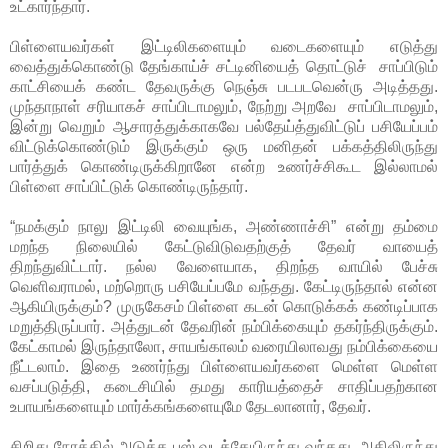
உட்கார்ந்தார்.
பிள்ளையவர்கள் இட்டிலிகளையும் வடைகளையும் எடுத்து
வைத்துக்கொண்டு தேங்காய்ச் சட்டினியைத் தொட்டுச் சாப்பிடும்
காட்சியைக் கண்ட தேவருக்கு நெஞ்சு படபடவென்ரு அடித்தது.
முந்தாநாள் சரியாகச் சாப்பிடாமலும், நேற்று அறவே சாப்பிடாமலும்,
இன்று வெறும் ஆசாரத்துக்காகவே பல்தேய்த்துவிட்டுப் பசியேப்பம்
விட்டுக்கொண்டும் இருக்கும் ஒரு மனிதன் பக்கத்திலிருந்து
பார்த்துக் கொண்டிருக்கிறானே என்ற உணர்ச்சிகூட இல்லாமல்
பிள்ளை சாப்பிட்டுக் கொண்டிருந்தார்.
“நமக்கும் நாலு இட்டிலி வையுங்க, அண்ணாச்சி” என்று தம்மை
மறந்த நிலையில் கேட்டுவிடுவதற்குத் தேவர் வாயைத்
திறந்துவிட்டார். நல்ல வேளையாக, திறந்த வாயில் பேச்சு
வெளிவராமல், மற்றொரு பசியேப்பமே வந்தது. கேட்டிருந்தால் என்ன
ஆகியிருக்கும்? முருகேசம் பிள்ளை கடன் கொடுக்கக் கண்டிப்பாக
மறுத்திருப்பார். அத்துடன் தேவரின் நம்பிக்கையும் தகர்ந்திருக்கும்.
கேட்காமல் இருந்தாலோ, சாயங்காலம் வரையிலாவது நம்பிக்கையை
நீட்டலாம். இதை உணர்ந்து பிள்ளையவர்களை மெள்ள மெள்ள
வசப்படுத்தி, கடைசியில் தமது காரியத்தைச் சாதிப்பதற்கான
உபாயங்களையும் மார்க்கங்களையுமே தேடலானார், தேவர்.
சிறிது நேரத்தில் அடுத்த பஸ் வடக்கேயிருந்து வந்தது. அதிலிருந்து