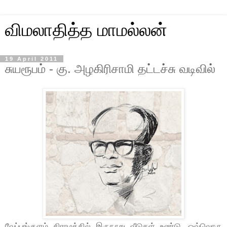
விமலாதித்த மாமல்லன்
19 April 2011
சுயரூபம் - கு. அழகிரிசாமி தட்டச்சு வடிவில்
வேப்பங்குளம் கிராமத்தில் இருநூறு வீடுகள் உண்டு. ஒவ்வொரு