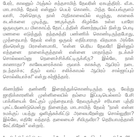
பேரர், காலனும் அஞ்சும் கந்தசாமித் தேவரின் ஏகபுத்திரர். வீ.க.
மாடசாமித் தேவர் என்னும் பெயர் கொண்ட அந்த வேப்பங்குளம்
வாசி, அன்றொரு நாள் அதிகாலையில் எழுந்து, காலைக்
கடன்களை முடித்து, ஊருக்குக் கிழக்கே உள்ள யாரோ
ஒருவருடைய மிளகாய்த் தோட்டத்தின் கிணற்றடியில் நின்று பொடி
மணலை எடுத்துத் தந்தசுத்தி பண்ணிக் கொண்டிருந்தபோது,
முத்தையாத் தேவர் என்ற ஒருவர் எதிர்பாராத விதமாக அங்கே
திடீரென்று பிரசன்னமாகி, “என்ன பெரிய தேவரே! இன்னும்
எத்தனை நாளைக்குத்தான் என்னை மாதாந்தம் நடக்கச்
சொல்லலாம்னு நெனைச்சிக்கிட்டிருக்கீரு? இல்லே, நாள்
காணாதா? காலேயரைக்கால் ரூவாக் காசுக்கு ஆயிரம் நடை
நடந்தாச்சு; நீரும் வாய் சலிக்காமல் ஆயிரம் சால்ஜாப்பும்
சொல்லியாச்சு!” என்று கர்ஜித்தார்.
கிணற்றில் தண்ணீர் இறைத்துக்கொண்டிருந்த ஒரு வேற்று
ஜாதிக்காரனின் முன்னிலையில் தம்மை இப்படியெல்லாம் பேசி
பாக்கியைக் கேட்கும் முத்தையாத் தேவருக்குச் சரியான புத்தி
புகட்டவேண்டுமென்று நினைத்த மாடசாமித் தேவர் “நான் என்ன
உமக்குப் பயந்து ஒளிஞ்சுக்கிட்டு அலையறேன்னு சொல்லுறீரா?
இல்லே, எதிரே வந்தாத் தலையைச் சீவிருவீரா? தெரியாமத்தான்
கேட்கிறேன்” என்றார்.