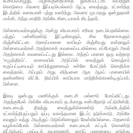
பேசியபொழுது, அழாக்குறையாகத் துக்கப்பட்டார். வயிற்றுக்
கொடுமை அவரை இப்படியெல்லாம் ஆட்டி வைத்தது. உட்கார்ந்த
இடத்தில் கரையான் புற்று வளர்ந்து அவரை மூடாதது ஒன்றுதான்
பாக்கி. அந்த மாதிரி அங்கே கிடையாகக் கிடந்தார்.
பிள்ளையவர்களுக்கு அன்று வியாபாரம் சரிவர நடைபெறவில்லை.
பத்துப் பன்னிரண்டு இட்டிலிகளும், சில தோசைகளும்
மிஞ்சிவிட்டன. அரைப்பானை காபியும் மிஞ்சியது என்றாலும்
பிள்ளையவர்கள் அதற்காகக் கவலைப்படவில்லை. எப்போதும் அவர்
அதற்காகக் கவலைப்பட்டது இல்லை. அந்தப் பானை ஒரு வற்றாத
‘சமுத்திரம்’. காலையில் அடுப்பில் வைத்துக் கொஞ்சம்
கருப்பட்டியையும் காபித்தூளையும் உள்ளே போட்டுக் கொதிக்க
வைத்தால், அப்புறம் அது விற்பனை ஆக ஆகப் பானையில்
தண்ணீரை விட்டே நிரப்பிக் காபியாக மாற்றிக்கொண்டிருப்பார்,
பிள்ளை.
இரவு ஒன்பது மணிக்குக் கடைசி பஸ்ஸும் போய்விட்டது.
அதற்குமேல் அங்கே வியாபாரம் நடக்காது என்பதோடு மட்டுமின்றி,
கடையைத் திறந்து வைத்துக்கொண்டு அவ்விடத்தில்
உட்கார்ந்திருப்பதும் தப்பு. ஏகாந்தமான இடம்; நடுக்காடு. அங்கே
எவனும் வந்து அடித்துப் பிடுங்கினாலும் கேள்வியில்லை. அதனால்
வழக்கம்போல் பிள்ளையவர்கள் கடையைக் கட்டிக் கொண்டு
வீட்டுக்குப் புறப்படத் தயாரானார். காபிப் பானையை எடுத்து