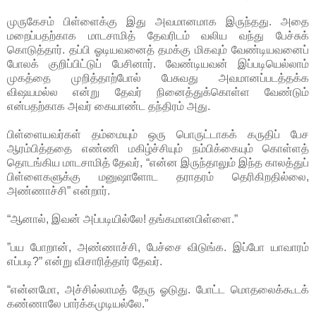
முருகேசம் பிள்ளைக்கு இது அவமானமாக இருந்தது. அதை
மறைப்பதற்காக மாடசாமித் தேவரிடம் வலிய வந்து பேச்சுக்
கொடுத்தார். தப்பி ஓடியவனைத் தமக்கு மிகவும் வேண்டியவனைப்
போலக் குறிப்பிட்டுப் பேசினார். வேண்டியவன் இப்படியெல்லாம்
முகத்தை முறித்தாற்போல் பேசுவது அவமானப்படத்தக்க
விஷயமல்ல என்று தேவர் நினைத்துக்கொள்ள வேண்டும்
என்பதற்காக அவர் கையாண்ட தந்திரம் அது.
பிள்ளையவர்கள் தம்மையும் ஒரு பொருட்டாகக் கருதிப் பேச
ஆரம்பித்ததை எண்ணி மகிழ்ச்சியும் நம்பிக்கையும் கொள்ளத்
தொடங்கிய மாடசாமித் தேவர், “என்ன இருந்தாலும் இந்த காலத்துப்
பிள்ளைகளுக்கு மனுஷாளோட தராதரம் தெரிகிறதில்லை,
அண்ணாச்சி” என்றார்.
“ஆனால், இவன் அப்படியில்லே! தங்கமானபிள்ளை.”
”பய போறான், அண்ணாச்சி, பேச்சை விடுங்க. இப்போ யாவாரம்
எப்படி?” என்று விசாரித்தார் தேவர்.
“என்னமோ, அச்சில்லாமத் தேரு ஓடுது. போட்ட மொதலைக்கூடக்
கண்ணாலே பார்க்கமுடியல்லே.”