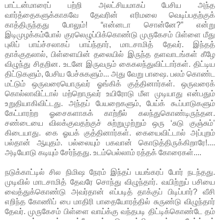
பாட்டன்மாரைப் பற்றி அலட்சியமாகப் பேசிய அந்த
வார்த்தைகளுக்காகவே தேவரின் எரிமலை வெடிப்பதற்குக்
காத்திருந்தது போலும்! “என்னடா சொன்னே?” என்று
இடிமுழக்கம்போல் குரலெழுப்பிக்கொண்டு முருகேசம் பிள்ளை மீது
புலிப் பாய்ச்சலாகப் பாய்ந்தார், மாடசாமித் தேவர். இந்தத்
தாக்குதலால், பிள்ளையின் தலையில் இருந்த தளவாடங்கள் கீழே
விழுந்து சிதறின. உடனே இருவரும் கைகலந்துவிட்டார்கள். திட்டிய
திட்டுகளும், பேசிய பேச்சுகளும்... அது வேறு பாஷை. பலம் கொண்ட
மட்டும் ஒருவரையொருவர் ஓங்கிக் குத்தினார்கள். ஒருவரைக்
கொல்லாவிட்டால் மற்றொருவர் உயிரோடு மீள முடியாது என்பதும்
உறுதியாகிவிட்டது. அந்தப் பேயறைகளும், பேய்க் கூப்பாடுகளும்
கேட்பாரற்ற ஓசைகளாகக் காற்றீல் கலந்துகொண்டிருந்தன.
சண்டையை விலக்குவதற்குச் சுற்றுமுற்றும் ஒரு ‘சுடு குஞ்சும்’
கிடையாது. கை ஓயக் குத்தினார்கள். கையைவிட்டால் அப்புறம்
பல்தான் ஆயுதம். பல்லையும் பகவான் கொடுத்திருக்கிறாரே!....
அடியோடு கடியும் சேர்ந்தது. உடம்பெல்லாம் ரத்தக் கோரைகள்....
நடுக்காட்டில் சில நிமிஷ நேரம் இந்தப் பயங்கரப் போர் நடந்தது.
முடிவில் மாடசாமித் தேவரே சொந்து விழுந்தார். வயிற்றுப் பசியை
வைத்துக்கொண்டு அவர்தான் எப்படித் தாக்குப் பிடிப்பார்? வீசி
எறிந்த கோணிப் பை மாதிரி பாதையோரத்தில் சுருண்டு விழுந்தார்
தேவர். முருகேசம் பிள்ளை வாய்க்கு வந்தபடி திட்டிக்கொண்டே தம்