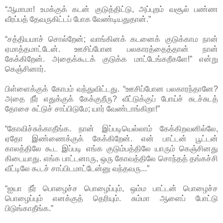
“ஆமாமா! உமக்குக் கடன் குடுத்திட்டு, அப்புறம் வசூல் பண்ண
வீரப்பத் தேவருகிட்டப் போக வேண்டியதுதான்.”
“சத்தியமாச் சொல்றேன்; வாங்கினக் கடனைக் குடுக்காம நான்
ஏமாத்தமாட்டேன். ஊசிப்போன பலகாரத்தைத்தான் நான்
கேக்கிறேன். அதைக்கூடக் குடுக்க மாட்டேங்கறீகளே!” என்று
கெஞ்சினார்.
பிள்ளைக்குக் கோபம் வந்துவிட்டது. “ஊசிப்போன பலகாரந்தானே?
அதை நீர் எதுக்குக் கேக்குறீரு? வீட்டுக்குப் போய்ச் சுடச்சுடத்
தோசை சுட்டுச் சாப்பிடுமே; யார் வேண்டாங்கிறா!”
“கோவிச்சுக்காதீங்க. நான் இப்படியெல்லாம் கேக்கிறவனில்லே,
ஏதோ இண்ணைக்குக் கேக்கிறேன். என் பாட்டன் பூட்டன்
காலத்திலே கூட இப்படி எங்க குடும்பத்திலே யாரும் கெஞ்சினது
கிடையாது. எங்க பாட்டனாரு, ஒரு கோவத்திலே சொந்தத் தங்கச்சி
வீட்டிலே கூடச் சாப்பிடமாட்டேன்னு வந்தவரு...”
“ஐயா நீர் பொழைச்ச பொழைப்பும், ஒம்ம பாட்டன் பொழைச்ச
பொழைப்பும் எனக்குத் தெரியும். சும்மா ஆளைப் போட்டு
பிடுங்காதீங்க.”