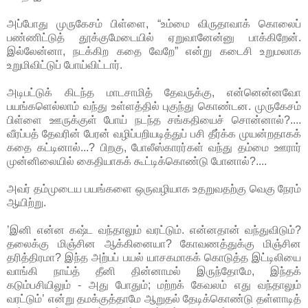
அப்போது முருகேசம் பிள்ளை, “உம்மை விருதாவாக் கொலைப்
பண்ணிட்டுத் தூக்குமேடையில் ஏறுவானேன்னு பாக்கிறேன்.
இல்லேன்னா, நடக்கிற கதை வேறே” என்று கடைசி உறுமலாக
உறுமிவிட்டுப் போய்விட்டார்.
அடிபட்டுக் கிடந்த மாடசாமித் தேவருக்கு, என்னென்னவோ
பயங்களெல்லாம் வந்து உள்ளத்தில் புகுந்து கொண்டன. முருகேசம்
பிள்ளை ஊருக்குள் போய் நடந்த சங்கதியைச் சொன்னால்?....
வீரப்பத் தேவரின் பேரன் வழிப்பறியடித்துப் பசி தீர்க்க முயன்றதாகக்
கதை கட்டினால்...? பிறகு, போலீஸ்காரர்கள் வந்து தம்மை ஊரார்
முன்னிலையில் கைதியாகக் கூட்டிக்கொண்டு போனால்?....
அவர் தம்முடைய பயங்களை ஒருவழியாக உதறுவதற்கு வெகு நேரம்
ஆயிற்று.
’இனி என்ன கஷ்ட வந்தாலும் வரட்டும். என்னதான் வந்துவிடும்?
தலைக்கு மிஞ்சின ஆக்கினையா? கோவணத்துக்கு மிஞ்சின
தரித்திரமா? இந்த அற்பப் பயல் யாசகமாகக் கொடுத்த இட்டிலியை
வாங்கி நாய்த் தீனி தின்னாமல் இருந்தோமே, இந்தக்
கடும்பசியிலும் - அது போதும்; மற்றக் கேவலம் எது வந்தாலும்
வரட்டும்’ என்று தமக்குத்தாமே ஆறுதல் தேடிக்கொண்டு தள்ளாடித்