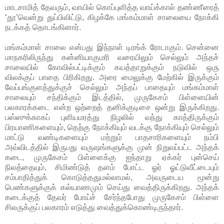
மாடசாமித் தேவரும், வாயில் கொப்புளித்த வாய்க்கால் தண்ணீரைத்
‘தூ’வென்று துப்பிவிட்டு, கிழக்கே மங்கம்மாள் சாலையை நோக்கி
நடக்கத் தொடங்கினார்.
மங்கம்மாள் சாலை என்பது இந்நாள் டிரங்க் ரோடாகும். சென்னை
மாநகரிலிருந்து கன்னியாகுமரி வரையிலும் செல்லும் அந்தச்
சாலையில் கோவில்பட்டிக்கும் கயத்தாறுக்கும் நடுவில் ஒரு
விலக்குப் பாதை பிரிகிறது. அரை மைலுக்கு மேற்கில் இருக்கும்
வேப்பங்குளத்துக்குச் செல்லும் அந்தப் பாதையும் மங்கம்மாள்
சாலையும் சந்திக்கும் இடத்தில், முருகேசம் பிள்ளையின்
பலகாரக்கடை என்ற ஒற்றைத் தனிக்குடிசை ஒன்று இருக்கிறது.
பஸ்ஸுக்காகப் புளியமரத்து நிழலில் வந்து காத்திருக்கும்
பிரயாணிகளையும், தெற்கு நோக்கியும் வடக்கு நோக்கியும் செல்லும்
மாட்டு வண்டிகளையும் மற்றும் பாதசாரிகளையும் நம்பி
அவ்விடத்தில் இருபது வருஷங்களுக்கு முன் நிறுவப்பட்ட அந்தக்
கடை, முருகேசம் பிள்ளைக்கு ஐந்தாறு ஏக்கர் புன்செய்
நிலத்தையும், சிமிண்டுத் தளம் போட்ட ஓர் ஓட்டுவீட்டையும்
சம்பாதித்துக் கொடுத்ததுமல்லாமல், அவருடைய மூன்று
பெண்களுக்குக் கல்யாணமும் செய்து வைத்திருக்கிறது. அந்தக்
கடைக்குத் தேவர் போய்ச் சேர்ந்தபோது முருகேசம் பிள்ளை
சிலருக்குப் பலகாரம் எடுத்து வைத்துக்கொண்டிருந்தார்.