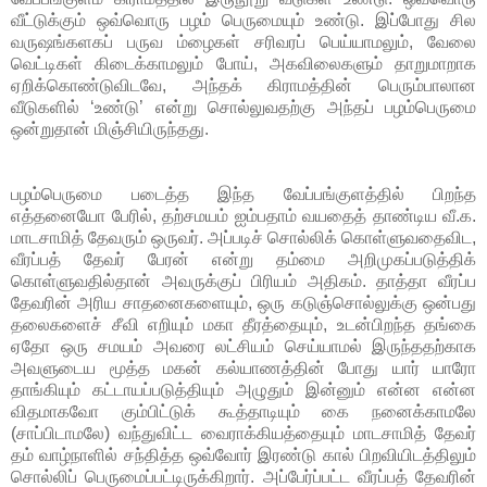
வீட்டுக்கும் ஒவ்வொரு பழம் பெருமையும் உண்டு. இப்போது சில
வருஷங்களகப் பருவ ம்ழைகள் சரிவரப் பெய்யாமலும், வேலை
வெட்டிகள் கிடைக்காமலும் போய், அகவிலைகளும் தாறுமாறாக
ஏறிக்கொண்டுவிடவே, அந்தக் கிராமத்தின் பெரும்பாலான
வீடுகளில் ‘உண்டு’ என்று சொல்லுவதற்கு அந்தப் பழம்பெருமை
ஒன்றுதான் மிஞ்சியிருந்தது.
பழம்பெருமை படைத்த இந்த வேப்பங்குளத்தில் பிறந்த
எத்தனையோ பேரில், தற்சமயம் ஐம்பதாம் வயதைத் தாண்டிய வீ.க.
மாடசாமித் தேவரும் ஒருவர். அப்படிச் சொல்லிக் கொள்ளுவதைவிட,
வீரப்பத் தேவர் பேரன் என்று தம்மை அறிமுகப்படுத்திக்
கொள்ளுவதில்தான் அவருக்குப் பிரியம் அதிகம். தாத்தா வீரப்ப
தேவரின் அரிய சாதனைகளையும், ஒரு கடுஞ்சொல்லுக்கு ஒன்பது
தலைகளைச் சீவி எறியும் மகா தீரத்தையும், உடன்பிறந்த தங்கை
ஏதோ ஒரு சமயம் அவரை லட்சியம் செய்யாமல் இருந்ததற்காக
அவளுடைய மூத்த மகன் கல்யாணத்தின் போது யார் யாரோ
தாங்கியும் கட்டாயப்படுத்தியும் அழுதும் இன்னும் என்ன என்ன
விதமாகவோ கும்பிட்டுக் கூத்தாடியும் கை நனைக்காமலே
(சாப்பிடாமலே) வந்துவிட்ட வைராக்கியத்தையும் மாடசாமித் தேவர்
தம் வாழ்நாளில் சந்தித்த ஒவ்வோர் இரண்டு கால் பிறவியிடத்திலும்
சொல்லிப் பெருமைப்பட்டிருக்கிறார். அப்பேர்ப்பட்ட வீரப்பத் தேவரின்