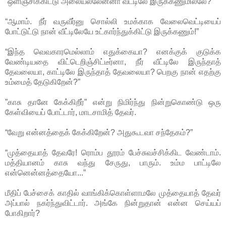
“ஒளிஞ்சிக்கிட்டு அலையல்லேன்னா வீட்டிலே இருக்கணுமில்லே?”
“ஆமாம். நீர் வருவீர்னு சொல்லி உமக்காக வேலைவெட்டியைப்
போட்டுட்டு நான் வீட்டிலேயே உட்கார்ந்துக்கிட்டு இருக்கணும்!”
“இந்த வெவகாரமெல்லாம் எதுக்கையா? எனக்குக் குடுக்க
வேண்டியதை விட்டெறிஞ்சிட்டீர்னா, நீர் வீட்டிலே இருந்தாத்
தேவலையா, காட்டிலே இருந்தாத் தேவலையா? பெறகு நான் எதற்கு
உம்மைத் தேடுகிறேன்?”
”காசு தானே கேக்கிறீர்” என்று நிமிர்ந்து நின்றுகொண்டு ஒரு
கேள்வியைப் போட்டார், மாடசாமித் தேவர்.
“வேறு என்னத்தைக் கேக்கிறேன்? அதுகூடவா சந்தேகம்?”
“முத்தையாத் தேவரே! ரொம்ப தூரம் பேச்சுவச்சிக்கிட வேண்டாம்.
மத்தியானம் காசு வந்து சேருது, பாரும். உம்ம பாட்டிலே
என்னென்னத்தையோ...”
மீதிப் பேச்சைக் காதில் வாங்கிக்கொள்ளாமலே முத்தையாத் தேவர்
அப்பால் நகர்ந்துவிட்டார். அங்கே நின்றுதான் என்ன செய்யப்
போகிறார்?