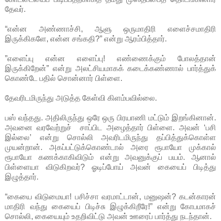
தேவர்.
“என்ன அண்ணாச்சி, ஆளு ஒருமாதிரி எளைச்சமாதிரி
இருக்கிகளே, என்ன சங்கதி?” என்று ஆரம்பித்தார்.
”எளைப்பு என்ன எளைப்பு! எண்ணைக்கும் போலத்தான்
இருக்கிறேன்” என்று அலட்சியமாகக் கடைக்கண்ணால் பார்த்துக்
கொண்டே பதில் சொன்னார் பிள்ளை.
தேவரிடமிருந்து அடுத்த கேள்வி கிளம்பவில்லை.
பஸ் வந்தது. அதிலிருந்து ஒரே ஒரு பிரயாணி மட்டும் இறங்கினான்.
அவனை வரவேற்றுச் சாப்பிட அழைத்தார் பிள்ளை. அவன் ‘பசி
இல்லை’ என்று சொல்லி அவரிடமிருந்து தப்பித்துக்கொள்ள
முயன்றான். அகப்பட்டுக்கொண்டால் அரை ரூபாயோ முக்கால்
ரூபாயோ கணக்காகிவிடும் என்று அவனுக்குப் பயம். ஆனால்
பிள்ளையா விடுகிறவர்? ஓடிப்போய் அவன் கையைப் பிடித்து
இழுத்தார்.
“கையை விடுமையா! பசிச்சா வரமாட்டான், மனுஷன்? கடன்காரன்
மாதிரி வந்து கையைப் பிடிச்சு இழுக்கிறீரே!” என்று கோபமாகச்
சொல்லி, கையையும் உதறிவிட்டு அவன் ஊரைப் பார்த்து நடந்தான்.