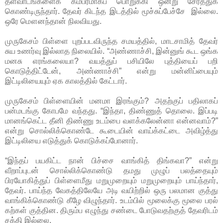
தளவாடங்களைக் கம்பீரமாகப் பொறுக்கி ஒன்று சேர்த்துக்
கொண்டிருந்தார். தேவர் கிடந்த இடத்தில் மூச்சுப்பேச்சே இல்லை.
ஒரே மௌனந்தான் நிலவியது.
முருகேசம் பிள்ளை புறப்படவிருந்த சமயத்தில், மாடசாமித் தேவர்
சுய உணர்வு இல்லாத நிலையில். “அண்ணாச்சி, இன்னுங் கூட ஒங்க
மனசு எரங்கலையா? வயத்துப் பசியிலே புத்தியைப் பறி
கொடுத்திட்டேன், அண்ணாச்சி” என்று மன்னிப்பையும்
இட்டிலியையும் ஏக காலத்தில் கேட்டார்.
முருகேசம் பிள்ளையின் மனமா இரங்கும்? அதற்குப் பதிலாகப்
பன்மடங்கு கோபமே வந்தது. “இந்தா, திண்ணுத் தொலை. இப்படி
மானங்கெட்ட தீனி திண்ணு உடம்பை வளக்கலேன்னா என்னவாம்?”
என்று சொல்லிக்கொண்டே கூடையின் வாய்க்கட்டை அவிழ்த்து
இட்டிலியை எடுத்துக் கொடுக்கப்போனார்.
“இந்தப் பயகிட்ட நான் பிச்சை வாங்கித் திங்கவா?” என்று
வீறாப்புடன் சொல்லிக்கொண்டு தமது முழுப் பலத்தையும்
பிரயோகித்துப் பிள்ளைமீது மறுமுறையும் மறுமுறையும் பாய்ந்தார்,
தேவர். பாய்ந்த வேகத்திலேயே அடி வயிற்றில் ஒரு பலமான குத்து
வாங்கிக்கொண்டு கீழே விழுந்தார். உடம்பில் மூலைக்கு மூலை பரல்
கற்கள் குத்தின. திரும்ப எழுந்து சண்டை போடுவதற்குத் தேவரிடம்
சக்தி இல்லை.