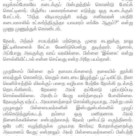
வழக்கம்போலவே கடைக்குப் பின்புறத்தில் கொண்டு போய்க்
கொட்டினார். மிஞ்சிய பலகாரங்களை எடுத்து ஒரு கூடைக்குள்
போட்டார். “அந்த விடியாமூஞ்சி வந்து சனீசுவரன் மாதிரி
கடைவாசலில் உட்கார்ந்திருந்தா யாவாரம் எங்கே ஆகும்?” என்று
முணு முணுத்துக் கொண்டார்.
தேவர், அந்தச் சமயத்தில் மற்றொரு முறை கடனுக்கு நாலு
இட்டிலிகளைக் கேட்க வேண்டுமென்று துடித்தார். ஆனால்,
அப்போது அவருக்கு வாய் வரவில்லை. பிள்ளை ‘இல்லை’ என்று
சொல்லிவிட்டால் என்ன செய்வது என்ற அதே பயம்தான்.
முருகேசம் பிள்ளை தம் தளவாடங்களைத் தலையில் தூக்கி
வைத்துக் கொண்டு, வெறும் கடையை இழுத்துப் பூட்டிவிட்டு, நிலா
வெளிச்சத்தில் விலக்குப் பாதை வழியாக மேற்கே நோக்கி நடக்கத்
தொடங்கினார். தேவரை அவர் தம்மோடு புறப்படும்படி
சொல்லவில்லை. அவரிடம் வேறு வார்த்தையும் பேசவில்லை.
தேவருக்கு ஏற்பட்ட அவமானத்தைச் சொல்லிமுடியாது. அன்று பகல்
முழுவதும் பிள்ளையவர்களின் இன்பதுன்பங்களில் முழுப்
பங்கெடுத்துங்கூடத் தம்மை ஒரு மனிதனாக அவர்
நினைக்கவில்லை என்பதற்காகத் தேவர் புண்பட்டு வருந்தினார்.
ஒரே பசி; எழுந்திருக்க முடியாத சோர்வு; போதாக்குறைக்கு
அவமானம் வேறு; என்றாலும் அவர் பிள்ளையவர்களைப் பின்பற்றி