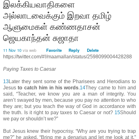
இலக்கியவாதிகளை
அல்லாடவைக்கும் இறவா தமிழ்
ஆளுமைகள் கண்ணதாசன்
ஜெயகாந்தன் சுஜாதா
11 Nov 10
via web
Favorite
Reply
Delete
https://twitter.com/#!/maamallan/status/2598099004428288
Paying Taxes to Caesar
13
Later they sent some of the Pharisees and Herodians to
Jesus
to catch him in his words
.
14
They came to him and
said, “Teacher, we know you are a man of integrity. You
aren’t swayed by men, because you pay no attention to who
they are; but you teach the way of God in accordance with
the truth. Is it right to pay taxes to Caesar or not?
15
Should
we pay or shouldn’t we?”
But Jesus knew their hypocrisy. “Why are you trying to trap
me?” he asked. “Bring me a denarius and let me look at it.”