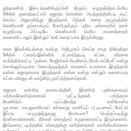
ஐந்தாண்டு இடைவெளிக்குப்பின் திரும்ப எழுதத்தொடங்கிய
94கில் குறைந்தபட்சம் சுஜாதா சொன்ன அபத்தத்தின்படி எடிட்
செய்ய அனுமதித்து இருந்தால் அந்தக் கதை குமுதத்தில்
வெளியாகி குப்பைக்குப் போயிருக்கும். புதிய பார்வையில் நான்
எழுதியபடி அப்படியே வெளியாகி பெரிய கவனத்தைக்
கவராவிட்டாலும் இன்றும் ’என் கதை’யாக இருக்கிறது.
உலக இலக்கியத்தை உமக்கு அறிமுகம் செய்த சாரு நிவேதிதா
94கில் ட்ரைவ்-இன்னில் உட்கார்ந்தபடி கட்டை விரலை
உயர்த்திக்காட்டி ”குல்லா, மேஜிக்கல் ரியலிஸம், ரியல் கம்பேக்” என்று
சொல்லும்படியாக அமைந்ததற்குக் காரணம் சு.ராவாக இருந்தால்
என்ன சுஜாதாவாக இருந்தால் என்ன என்று என்றும் வளையாத
கட்டைவிரலுடன் வாழ்கிற முரட்டுத்தனம்தான்.
சுஜாதா என்கிற நாணயத்தின் இரண்டு புறங்களையும்
பார்க்கவேண்டுமானால் ‘புரட்டி’த்தான் பார்த்தாக
வேண்டும். படிப்பறிவற்ற என்போன்ற
மூடனை, வயதுவாரியாய் உங்களது வாசிப்புப் பட்டியலைப் போட்டு
இப்படி பயமுறுத்துவது நியாயமா? மெத்தப்படித்து
மேன்மைகொண்ட நீக்கள் கொஞ்சம் கருணைகாட்டி இருக்கலாம்.
இவ்வளவு படித்ததில் உங்களுக்கு வார்த்தைகள் வாக்கியங்களை
நன்றாகப் படிக்க வருகிறது என்பது ஐயம்திரிபற தெளிவாகிறது