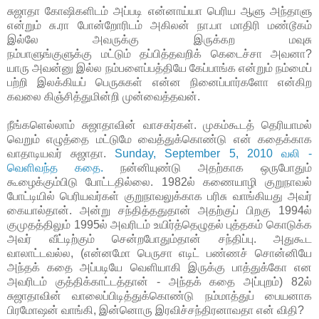
சுஜாதா கோஷிகளிடம் அப்படி என்னாய்யா பெரிய ஆளு அந்தாளு
என்றும் சு.ரா போன்றோரிடம் அகிலன் நா.பா மாதிரி மண்டூகம்
இல்லே அவருக்கு இருக்கற மவுசு
நம்பாளுங்குளுக்கு மட்டும் தப்பித்தவறிக் கெடைச்சா அவனா?
யாரு அவன்னு இல்ல நம்பளைப்பத்தியே கேப்பாங்க என்றும் நம்மைப்
பற்றி இலக்கியப் பெருசுகள் என்ன நினைப்பார்களோ என்கிற
கவலை கிஞ்சித்துமின்றி முன்வைத்தவன்.
நீங்களெல்லாம் சுஜாதாவின் வாசகர்கள். முகம்கூடத் தெரியாமல்
வெறும் எழுத்தை மட்டுமே வைத்துக்கொண்டு என் கதைக்காக
வாதாடியவர் சுஜாதா.
Sunday, September 5, 2010 வலி -
வெளிவந்த கதை.
நன்னியுண்டு அதற்காக ஒருபோதும்
கூழைக்கும்பிடு போட்டதில்லை. 1982ல் கணையாழி குறுநாவல்
போட்டியில் பெரியவர்கள் குறுநாவலுக்காக பரிசு வாங்கியது அவர்
கையால்தான். அன்று சந்தித்ததுதான் அதற்குப் பிறகு 1994ல்
குமுதத்திலும் 1995ல் அவரிடம் உயிர்த்தெழுதல் புத்தகம் கொடுக்க
அவர் வீட்டிற்கும் சென்றபோதும்தான் சந்திப்பு. அதுகூட
வாலாட்டவல்ல, (என்னமோ பெருசா எடிட் பண்ணச் சொன்னியே
அந்தக் கதை அப்படியே வெளியாகி இருக்கு பாத்துக்கோ என
அவரிடம் குத்திக்காட்டத்தான் - அந்தக் கதை அப்புறம்) 82ல்
சுஜாதாவின் வாலைப்பிடித்துக்கொண்டு நம்மாத்துப் பையனாக
பிரமோஷன் வாங்கி, இன்னொரு இரவிச்சந்திரனாவதா என் விதி?