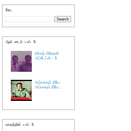
தேட
ஆல் டைம் டாப் 5
ரமேஷ் பிரேதன்
அப்டேட்ஸ் - 5
அம்மாவும் நீயே
அப்பாவும் நீயே...
மாதத்தில் டாப் 5