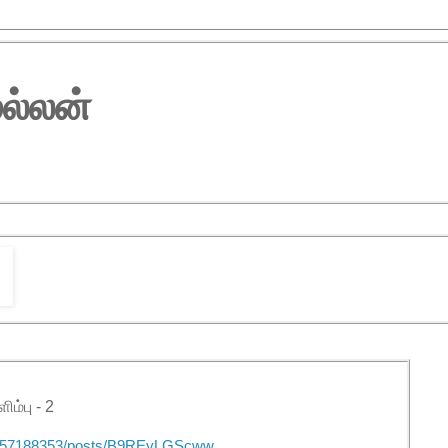
ல்லன்
ம்பு - 2
77357188353/posts/B9REyLGScww