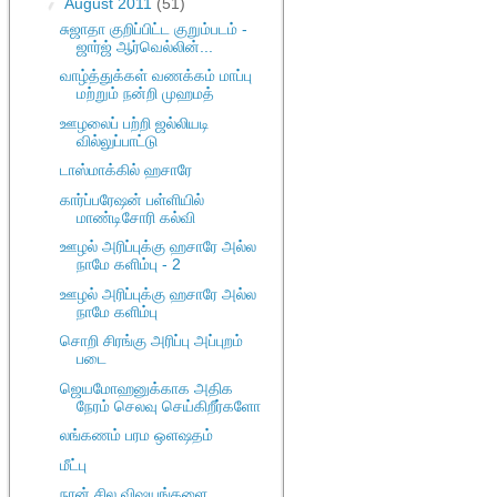
▼
August 2011
(51)
சுஜாதா குறிப்பிட்ட குறும்படம் -
ஜார்ஜ் ஆர்வெல்லின்...
வாழ்த்துக்கள் வணக்கம் மாப்பு
மற்றும் நன்றி முஹமத்
ஊழலைப் பற்றி ஜல்லியடி
வில்லுப்பாட்டு
டாஸ்மாக்கில் ஹசாரே
கார்ப்பரேஷன் பள்ளியில்
மாண்டிசோரி கல்வி
ஊழல் அரிப்புக்கு ஹசாரே அல்ல
நாமே களிம்பு - 2
ஊழல் அரிப்புக்கு ஹசாரே அல்ல
நாமே களிம்பு
சொறி சிரங்கு அரிப்பு அப்புறம்
படை
ஜெயமோஹனுக்காக அதிக
நேரம் செலவு செய்கிறீர்களோ
லங்கணம் பரம ஒளஷதம்
மீட்பு
நான் சில விஷயங்களை