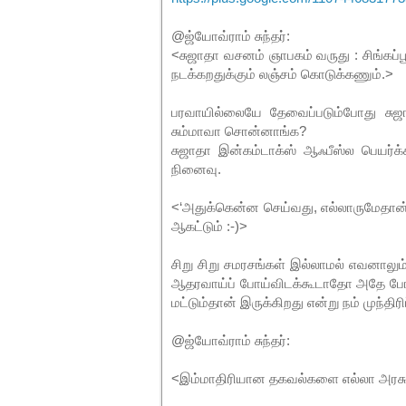
@ஜ்யோவ்ராம் சுந்தர்:
<சுஜாதா வசனம் ஞாபகம் வருது : சிங்கப்ப
நடக்கறதுக்கும் லஞ்சம் கொடுக்கணும்.>
பரவாயில்லையே தேவைப்படும்போது சுஜாதா
சும்மாவா சொன்னாங்க?
சுஜாதா இன்கம்டாக்ஸ் ஆஃபீஸ்ல பெயர்
நினைவு.
<‘அதுக்கென்ன செய்வது, எல்லாருமேதான்
ஆகட்டும் :-)>
சிறு சிறு சமரசங்கள் இல்லாமல் எவனாலும்
ஆதரவாய்ப் போய்விடக்கூடாதோ அதே போல
மட்டும்தான் இருக்கிறது என்று நம் முந்தி
@ஜ்யோவ்ராம் சுந்தர்:
<இம்மாதிரியான தகவல்களை எல்லா அரசு 