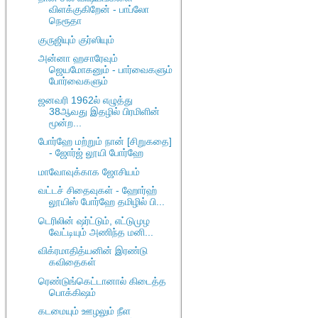
விளக்குகிறேன் - பாப்லோ
நெரூதா
குருஜியும் குர்ஸியும்
அன்னா ஹசாரேவும்
ஜெயமோகனும் - பார்வைகளும்
போர்வைகளும்
ஜனவரி 1962ல் எழுத்து
38ஆவது இதழில் பிரமிளின்
மூன்ற...
போர்ஹே மற்றும் நான் [சிறுகதை]
- ஜோர்ஜ் லூயி போர்ஹே
மாவோவுக்காக ஜோசியம்
வட்டச் சிதைவுகள் - ஹோர்ஹ்
லூயிஸ் போர்ஹே தமிழில் பி...
டெரிலின் ஷர்ட்டும், எட்டுமுழ
வேட்டியும் அணிந்த மனி...
விக்ரமாதித்யனின் இரண்டு
கவிதைகள்
ரெண்டுங்கெட்டானால் கிடைத்த
பொக்கிஷம்
கடமையும் ஊழலும் நீள