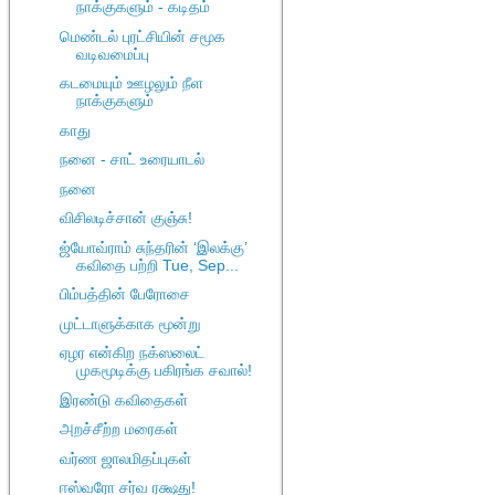
நாக்குகளும் - கடிதம்
மெண்டல் புரட்சியின் சமூக
வடிவமைப்பு
கடமையும் ஊழலும் நீள
நாக்குகளும்
காது
நனை - சாட் உரையாடல்
நனை
விசிலடிச்சான் குஞ்சு!
ஜ்யோவ்ராம் சுந்தரின் ‘இலக்கு’
கவிதை பற்றி Tue, Sep...
பிம்பத்தின் பேரோசை
முட்டாளுக்காக மூன்று
ஏழர என்கிற நக்ஸலைட்
முகமூடிக்கு பகிரங்க சவால்!
இரண்டு கவிதைகள்
அறச்சீற்ற மரைகள்
வர்ண ஜாலமிதப்புகள்
ஈஸ்வரோ சர்வ ரக்ஷது!