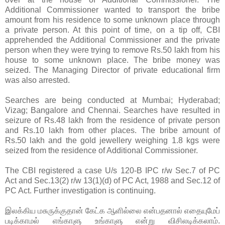
Additional Commissioner wanted to transport the bribe
amount from his residence to some unknown place through
a private person. At this point of time, on a tip off, CBI
apprehended the Additional Commissioner and the private
person when they were trying to remove Rs.50 lakh from his
house to some unknown place. The bribe money was
seized. The Managing Director of private educational firm
was also arrested.
Searches are being conducted at Mumbai; Hyderabad;
Vizag; Bangalore and Chennai. Searches have resulted in
seizure of Rs.48 lakh from the residence of private person
and Rs.10 lakh from other places. The bribe amount of
Rs.50 lakh and the gold jewellery weighing 1.8 kgs were
seized from the residence of Additional Commissioner.
The CBI registered a case U/s 120-B IPC r/w Sec.7 of PC
Act and Sec.13(2) r/w 13(1)(d) of PC Act, 1988 and Sec.12 of
PC Act. Further investigation is continuing.
இலக்கிய மசுருக்குதான் கேட்க ஆளில்லை என்பதனால் எதையுமேப்
படிக்காமல் எங்காளு உங்காளு என்று விசிலடிக்கலாம்.