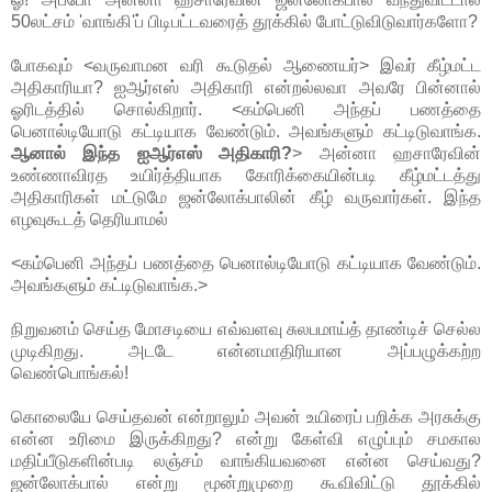
50லட்சம் 'வாங்கி'ப் பிடிபட்டவரைத் தூக்கில் போட்டுவிடுவார்களோ?
போகவும் <வருவாமன வரி கூடுதல் ஆணையர்> இவர் கீழ்மட்ட
அதிகாரியா? ஐஆர்எஸ் அதிகாரி என்றல்லவா அவரே பின்னால்
ஓரிடத்தில் சொல்கிறார். <கம்பெனி அந்தப் பணத்தை
பெனால்டியோடு கட்டியாக வேண்டும். அவங்களும் கட்டிடுவாங்க.
ஆனால் இந்த ஐஆர்எஸ் அதிகாரி?
> அன்னா ஹசாரேவின்
உண்ணாவிரத உயிர்த்தியாக கோரிக்கையின்படி கீழ்மட்டத்து
அதிகாரிகள் மட்டுமே ஜன்லோக்பாலின் கீழ் வருவார்கள். இந்த
எழவுகூடத் தெரியாமல்
<கம்பெனி அந்தப் பணத்தை பெனால்டியோடு கட்டியாக வேண்டும்.
அவங்களும் கட்டிடுவாங்க.>
நிறுவனம் செய்த மோசடியை எவ்வளவு சுலபமாய்த் தாண்டிச் செல்ல
முடிகிறது. அடடே என்னமாதிரியான அப்பழுக்கற்ற
வெண்பொங்கல்!
கொலையே செய்தவன் என்றாலும் அவன் உயிரைப் பறிக்க அரசுக்கு
என்ன உரிமை இருக்கிறது? என்று கேள்வி எழுப்பும் சமகால
மதிப்பீடுகளின்படி லஞ்சம் வாங்கியவனை என்ன செய்வது?
ஜன்லோக்பால் என்று மூன்றுமுறை கூவிவிட்டு தூக்கில்