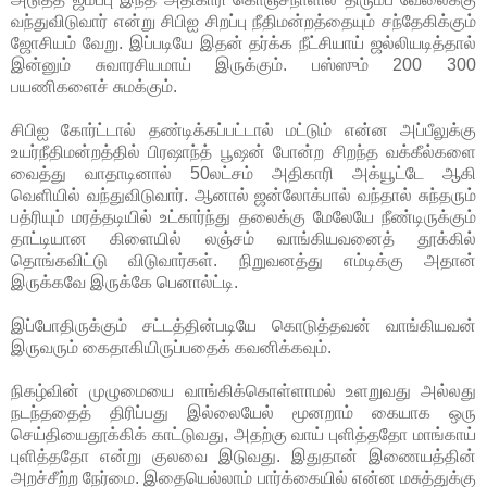
வந்துவிடுவார் என்று சிபிஐ சிறப்பு நீதிமன்றத்தையும் சந்தேகிக்கும்
ஜோசியம் வேறு. இப்படியே இதன் தர்க்க நீட்சியாய் ஜல்லியடித்தால்
இன்னும் சுவாரசியமாய் இருக்கும். பஸ்ஸும் 200 300
பயணிகளைச் சுமக்கும்.
சிபிஐ கோர்ட்டால் தண்டிக்கப்பட்டால் மட்டும் என்ன அப்பீலுக்கு
உயர்நீதிமன்றத்தில் பிரஷாந்த் பூஷன் போன்ற சிறந்த வக்கீல்களை
வைத்து வாதாடினால் 50லட்சம் அதிகாரி அக்யூட்டே ஆகி
வெளியில் வந்துவிடுவார். ஆனால் ஜன்லோக்பால் வந்தால் சுந்தரும்
பத்ரியும் மரத்தடியில் உட்கார்ந்து தலைக்கு மேலேயே நீண்டிருக்கும்
தாட்டியான கிளையில் லஞ்சம் வாங்கியவனைத் தூக்கில்
தொங்கவிட்டு விடுவார்கள். நிறுவனத்து எம்டிக்கு அதான்
இருக்கவே இருக்கே பெனால்ட்டி.
இப்போதிருக்கும் சட்டத்தின்படியே கொடுத்தவன் வாங்கியவன்
இருவரும் கைதாகியிருப்பதைக் கவனிக்கவும்.
நிகழ்வின் முழுமையை வாங்கிக்கொள்ளாமல் உளறுவது அல்லது
நடந்ததைத் திரிப்பது இல்லையேல் மூனறாம் கையாக ஒரு
செய்தியைதூக்கிக் காட்டுவது, அதற்கு வாய் புளித்ததோ மாங்காய்
புளித்ததோ என்று குலவை இடுவது. இதுதான் இணையத்தின்
அறச்சீற்ற நேர்மை. இதையெல்லாம் பார்க்கையில் என்ன மசுத்துக்கு