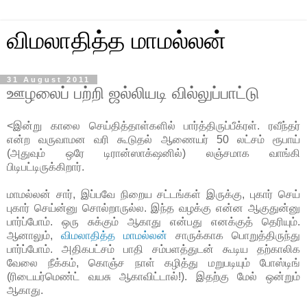
விமலாதித்த மாமல்லன்
31 August 2011
ஊழலைப் பற்றி ஜல்லியடி வில்லுப்பாட்டு
<இன்று காலை செய்தித்தாள்களில் பார்த்திருப்பீக்ரள். ரவீந்தர்
என்ற வருவாமன வரி கூடுதல் ஆணையர் 50 லட்சம் ரூபாய்
(அதுவும் ஒரே டிரான்ஸாக்‌ஷனில்) லஞ்சமாக வாங்கி
பிடிபட்டிருக்கிறார்.
மாமல்லன் சார், இப்பவே நிறைய சட்டங்கள் இருக்கு, புகார் செய்
புகார் செய்ன்னு சொல்றாருல்ல. இந்த வழக்கு என்ன ஆகுதுன்னு
பார்ப்போம். ஒரு சுக்கும் ஆகாது என்பது எனக்குத் தெரியும்.
ஆனாலும்,
விமலாதித்த மாமல்லன்
சாருக்காக பொறுத்திருந்து
பார்ப்போம். அதிகபட்சம் பாதி சம்பளத்துடன் கூடிய தற்காலிக
வேலை நீக்கம், கொஞ்ச நாள் கழித்து மறுபடியும் போஸ்டிங்
(ரிடையர்மெண்ட் வயசு ஆகாவிட்டால்!). இதற்கு மேல் ஒன்றும்
ஆகாது.