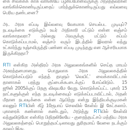
கை சிவக்கக் காசு வாங்கியே பழகிப்போனவருக்கு அடுத்தவர்கள்
வாங்கிக்கொண்டிருப்பதைப் பார்த்துக்கொண்டிருப்பது எவ்வளவு
பெரிய தண்டனை?
அட அரசு எப்படி இவ்வளவு வேகமாக செயல்பட முடியும்?
நடவடிக்கை எடுக்கும் உயர் அதிகாரி மட்டும் என்ன லஞ்சம்
வாங்காதவரா? அல்லது அவருக்கு மட்டும் கப்பம்
கொடுக்கப்படாமல், லஞ்சம் வரும் இடத்தில் இவரால் வந்து
உட்கார்ந்து உஞ்சவிருத்தி பண்ண எப்படி முடிந்தது என ஆச்சரியமாக
இருக்கிறதா?
RTI
என்கிற அஸ்திரம் அரசு அலுவலகங்களில் செய்த மாயம்
அசுரத்தனமானது. பொதுவாக அரசு அலுவலகத்தில்
கொடுக்கப்படும் எந்தத் தாளும் ‘வெயிட்’ வைக்காவிட்டால்
தானாகல் பறந்து குப்பைக்கூடைக்குப் போய்விடும். 15
ஜூன் 2005க்குப் பிறகு விஷயமே வேறு. கொடுக்கப்பட்ட புகார் 15
நாட்களுக்குள் எந்த நடவடிக்கையும் எடுக்கப்படாவிட்டால், அதன்
மீதான நடவடிக்கை என்ன ஆயிற்று என்று இந்தியக்குடிமகன்
எவனும்
RTI
யின் கீழ் 10ரூபாய் செலவில் கேள்வ் இ கேட்கலாம்.
புகாரைக் கண்னால் கண்டதும், அடுத்து
RTI
யில் கேள்வி
வந்துவிடுமோ என்கிற பிதிறலிலேயே - குறைந்தபட்சம் மத்திய அரசு
அலுவலகத்தைப் பொறுத்தமட்டிலாவது துரிதமாய் வேலை நடக்கும்
காலம் இது.