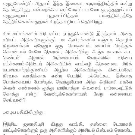
எழுதவேண்டும் அதுவும் இந்த இணைய கருமாந்திரத்தில் என்று
தோன்றுகிறது. என்றைக்கோ வரப்போகும் எவனோ ஒருத்தனுக்காய்
எழுதுவதாய் புதுமைப்பித்தன் காலத்திலிருந்தே
தேற்றிக்கொள்வதுதான் சிறந்த வழியாய் தெரிகிறது.
சில லட்சங்களில் வரி ஏய்ப்பு நடந்துகொண்டு இருந்தால். அதை
சரிகட்ட அதிகாரிகளுக்குப் பல ஆயிரங்களில் லஞ்சம். தொழில்
நிறுவனங்கள் ஏதேனும் ஒரு கொடியைக் கையில் பிடித்துக்
கொண்டால் கேஸே ஆகாமல், அதிகாரிக்கு அஞ்சு பைசாக் கூட
‘தண்டம்’ அழாமல் நேர்மையாய்க் கோடிகளில் வரியை
ஏய்க்கலாம்.அதிஉயர் அதிகாரியின் வாய்வழி ஆணையை மீறிக்
கடமையாற்றத்துணியும் அபூர்வ அதிகாரிக்குக் கிடைப்பதோ
நிர்வாக வசதிக்காக என்ற பெயரில் பல்செட்கூட இல்லாத
பொக்கைவாய் போஸ்டிங். நொந்துபோன அந்த அதிகாரி ஏசுவே
அவன் கண்னைக் குத்து மாரியாத்தா அவனைப் பாம்பைவுட்டுக்
கொத்து என்று வேண்டிக்கொள்ளாமல் வேறு என்னையா
செய்வான்?
பழைய பதிவிலிருந்து:
இந்திய ஜனாதிபதி விருது வாங்கி, தன்னை டெரராகக்
காட்டிக்கொள்ளும் ஒரு அதிகாரிக்கும் அரசியல் பின்பலம் கொண்ட