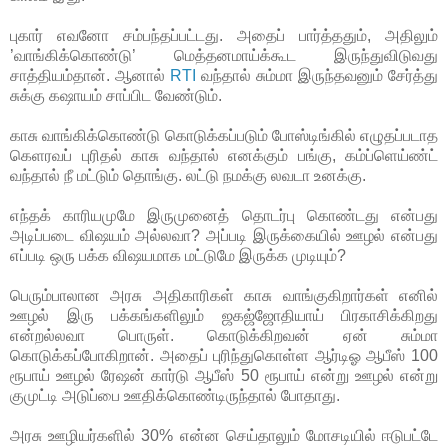
புகார் எவனோ சம்பந்தப்பட்டது. அதைப் பார்த்ததும், அதிலும்
’வாங்கிக்கொண்டு’ மெத்தனமாய்க்கூட இருந்துவிடுவது
சாத்தியம்தான். ஆனால்
RTI
வந்தால் சும்மா இருந்தவனும் சேர்த்து
சுக்கு கஷாயம் சாப்பிட வேண்டும்.
காசு வாங்கிக்கொண்டு கொடுக்கப்படும் போஸ்டிங்கில் எழுதப்படாத
கெளரவப் புரிதல் காசு வந்தால் எனக்கும் பங்கு, கம்ப்ளெய்ண்ட்
வந்தால் நீ மட்டும் தொங்கு. லட்டு நமக்கு லவடா உனக்கு.
எந்தக் காரியமுமே இருமுனைத் தொடர்பு கொண்டது என்பது
அடிப்படை விஷயம் அல்லவா? அப்படி இருக்கையில் ஊழல் என்பது
எப்படி ஒரு பக்க விஷயமாக மட்டுமே இருக்க முடியும்?
பெரும்பாலான அரசு அதிகாரிகள் காசு வாங்குகிறார்கள் எனில்
ஊழல் இரு பக்கங்களிலும் ஜகஜ்ஜோதியாய் பிரகாசிக்கிறது
என்றல்லவா பொருள். கொடுக்கிறவன் ஏன் சும்மா
கொடுக்கப்போகிறான். அதைப் புரிந்துகொள்ள ஆர்டிஓ ஆபீஸ் 100
ரூபாய் ஊழல் ரேஷன் கார்டு ஆபீஸ் 50 ரூபாய் என்று ஊழல் என்று
குமுட்டி அடுப்பை ஊதிக்கொண்டிருந்தால் போதாது.
அரசு ஊழியர்களில் 30% என்ன செய்தாலும் மோசடியில் ஈடுபட்டே