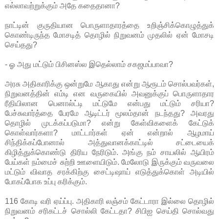
எல்லாவற்றுக்கும் அதே கதைதானா?
நாட்டின் குருதியான பொருளாதாரத்தை உறிஞ்சிக்கொழுத்துக்
கொண்டிருந்த மோசடித் தொழில் நிறுவனம் முதலில் ஏன் மோசடி
செய்தது?
- ஓ அது மட்டும் பிசினஸ்ல இதெல்லாம் சகஜமப்பாவா?
அரசு அதிகாரிக்கு ஒன்றுமே ஆகாது என்று ஆரூடம் சொல்பவர்கள்,
நிறுவனத்தின் எம்டி என வருகையில் அவனுக்குப் பொருளாதார
ரீதியிலான பெனால்ட்டி மட்டுமே என்பது மட்டும் சரியா?
பேச்சுவார்த்தை பேரமே ஆடிட்டர் மூலம்தான் நடந்தது? அவரது
தொழில் முடக்கப்படுமா? என்று கேள்விகளைக் கேட்டுக்
கொள்வார்களா? மாட்டார்கள் ஏன் என்றால் ஆழமாய்
சிந்திக்கப்போனால் அத்துவானக்காட்டில் சட்டையைக்
கிழித்துக்கொண்டு திரிய நேரிடும். அங்கு நம் சாயலில் ஆயிரம்
பேய்கள் நம்மைச் சுற்றி ஊளையிடும். மேலோடு இருக்கும் வருவலை
மட்டும் விவாத சரக்கிற்கு சைட்டிஷாய் எடுத்துக்கொள் அடியில்
போகப்போக உப்பு கரிக்கும்.
116 கோடி வரி ஏய்ப்பு. அதிகாரி லஞ்சம் கேட்டாரா இல்லை தொழில்
நிறுவனம் சரிகட்டச் சொல்லி கேட்டதா? சிபிஐ செய்தி சொல்வது