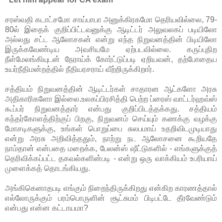
சரஸ்வதி கடாட்சமோ சாய்பாபா அனுக்கிரகமோ தெரியவில்லை, 79-
80ல் இதைக் குறிப்பிட்டவனுக்கு ஆடிட்டர் அலுவலகப் படியிலோ
அல்லது சட்ட ஆலோசகன் என்று எந்த நிறுவனத்தின் பிடியிலோ
இருக்கவேண்டிய அவசியமே ஏற்படவில்லை. கருப்புநிற
நீள்மேலங்கியுடன் நேராய்க் கோர்ட்டுப்படி ஏறியவன், தற்போதைய
உயர்நீதிமன்றத்தில் நீதியரசராய் வீற்றிருக்கிறார்.
சத்தியம் நிறுவனத்தின் ஆடிட்டர்கள் சாதாரன ஆட்களோ அரசு
அதிகாரிகளோ இல்லை.உலகப்பிரசித்தி பெற்ற ப்ரைஸ் வாட்டர்ஹவ்ஸ்
கூப்பர் நிறுவனத்தார் என்பது குறிப்பிடத்தக்கது. சத்தியம்
கந்தர்கோளத்திற்குப் பிறகு, நிறுவனம் செய்யும் கணக்கு வழக்கு
மோசடிகளுக்கு, உங்கள் பொறுப்பை சுலபமாய் உதறிவிடமுடியாது
என்று அரசு அறிவித்ததும், நாற்று நட ஆலோசனை கூறியதே
நாம்தான் என்பதை மறைக்க, பேலன்ஸ் ஷீட்டுகளில் - எங்களுக்குத்
தெரிவிக்கப்பட்ட தகவல்களின்படி - என்று ஒரு வாக்கியம் உபரியாய்
முளைக்கத் தொடங்கியது.
அங்கிகெனாதபடி எங்கும் நிறைந்திருக்கிறது என்கிற காரணத்தால்
எல்லோருக்கும் பரம்பொருளின் சூட்சுமம் பிடிபட்டே தீரவேண்டும்
என்பது என்ன கட்டாயமா?