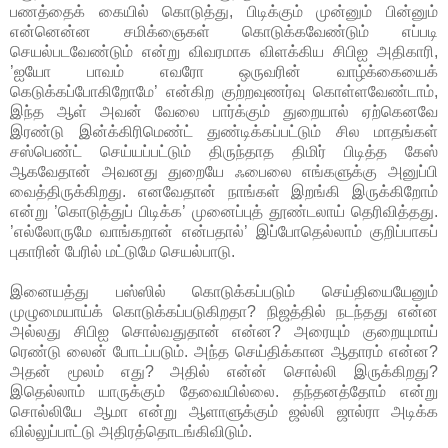
பணத்தைக் கையில் கொடுத்து, பிடிக்கும் முன்னும் பின்னும்
என்னென்ன சமிக்ஞைகள் கொடுக்கவேண்டும் எப்படி
செயல்படவேண்டும் என்று விவரமாக விளக்கிய சிபிஐ அதிகாரி,
’ஐயோ பாவம் எவரோ ஒருவரின் வாழ்க்கையைக்
கெடுக்கப்போகிறோமே’ என்கிற குற்றவுணர்வு கொள்ளவேண்டாம்,
இந்த ஆள் அவன் வேலை பார்க்கும் துறையால் ஏற்கெனவே
இரண்டு இன்க்கிரிமெண்ட் துண்டிக்கப்பட்டும் சில மாதங்கள்
சஸ்பெண்ட் செய்யப்பட்டும் திருந்தாத திமிர் பிடித்த கேஸ்
ஆகவேதான் அவனது துறையே ஃபைலை எங்களுக்கு அனுப்பி
வைத்திருக்கிறது. எனவேதான் நாங்கள் இறங்கி இருக்கிறோம்
என்று ’கொடுத்துப் பிடிக்க’ முனைப்புத் தூண்டலாய் தெரிவித்தது.
’எல்லோருமே வாங்கறான் என்பதால்’ இப்போதெல்லாம் குறிப்பாகப்
புகாரின் பேரில் மட்டுமே செயல்பாடு.
இனையத்து பஸ்ஸில் கொடுக்கப்படும் செய்தியையேனும்
முழுமையாய்க் கொடுக்கப்படுகிறதா? நிஜத்தில் நடந்தது என்ன
அல்லது சிபிஐ சொல்வதுதான் என்ன? அரையும் குறையுமாய்
ரெண்டு லைன் போடப்படும். அந்த செய்திக்கான ஆதாரம் என்ன?
அதன் மூலம் எது? அதில் என்ன் சொல்லி இருக்கிறது?
இதெல்லாம் யாருக்கும் தேவையில்லை. தந்தனத்தோம் என்று
சொல்லியே ஆமா என்று ஆளாளுக்கும் ஜல்லி ஜால்ரா அடிக்க
வில்லுப்பாட்டு அதிரத்தொடங்கிவிடும்.