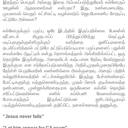
இதற்குப் பொருள் அல்லது இதை அம்பலப்படுத்துவோர் எல்லோரும்
ஊழலின் ஆதரவாளர்கள் என்பதா? இது, உண்மையைதேட
முயலாமல் வெறும் கட்சிகட்டி வழக்காடும் ஜெயமோகனீய சேறடிப்பு
மட்டுமே அல்லவா?
எல்லோருக்கும் பருப்பு ஒரே இடத்தில் இருப்பதில்லை. பேலன்ஸ்
ஷீட்டைக் கீழுதடாய்ப் பிரித்துப்பிரித்து ஷெட்யூல்
மடிப்புகளுக்குள்ளிருக்கும் வார்த்தை ஒளிப்புகளைத்
தடவிப்பார்த்தால் மட்டுமே தட்டுப்படும்படியாக பருப்புகளைப் பதுக்கி
வைக்கவே ஆடிட்டிங் என்று அரசாங்கத்தால் அங்கீகரிக்கப்பட்ட ஒரு
தொழிலே இருக்கிறது. அதைவிடக் கஷ்டமான தேர்வு வேறெதுவும்
இருக்குமா என சந்தேகப்படுமளவிற்கு அதில்,முதன்முறையிலேயே
தேர்ச்சி பெருவோரின் எண்ணிக்கை மிகக்குறைவு. அதைப் பற்றிக்
கல்லூரிக்காலத்தில் சட்டக்கல்லூரியில் இருந்து பேச்சு/கவிதைப்
போட்டிகளுக்கு வந்துகொண்டிருந்த, முதல் பீரைக் குடிக்கவைத்த
நண்பனான, முன்ஜாக்கிரதையாக ஒருவேளை வக்கீல் தொழில்
சரிப்பட்டுவரவில்லை எனில் கம்பெனி வேலைக்காவது
போக,எதற்கும் இருக்கட்டுமென ஐசிடபிள்யூஏவும்
படித்துக்கொண்டிருந்தவன் குறிப்பிட்ட நகைச்சுவைத் துணுக்கு,
"Jesus never fails"
"Let him appear for CA exam"