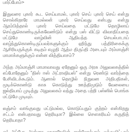
பார்ப்போம்>
இதுவரை புகார் கூட செய்யாமல், புகார் செய் புகார் செய் என்று
சொல்கிறாரே மாமல்லன் புகார் செய்வது என்பது என்று
ஆரம்பித்தால் புகார் செய்வதை மட்டுமே தொழிலாய்
செய்துகொண்டிருக்கவேண்டும் என்று பஸ் விட்டு விவாதிப்பதை
மட்டுமே வாழ்வின் ஆதியந்த செயல்பாடாய்
வாழ்ந்துகொண்டிருப்பவர்களுக்கும் ஹிந்து பத்திரிகைக்கு
ஆசிரியருக்குக் கடிதம் எழுதி ஆத்ம திருப்தி அடையும் அம்மாஞ்சி
மாமாக்களுக்கும் என்ன வித்தியாசம்?
அந்த அம்மாஞ்சி மாமாவாவது ஏதேனும் ஒரு அரசு அலுவலகத்தில்
எப்போதேனும் ”திஸ் ஈஸ் அட்ராஷியஸ்” என்று ரெண்டு வார்த்தை
பேசிவிடக்கூடும். ஆனால் தொழில் நிறுவன அதிபதிகள்,
மூடிக்கொண்டு காசு கொடுத்து ஊத்திமூடும் வேலையை
ஜல்தியாய் முடித்து அலுவலகம் வந்து அதை பற்றி பஸ்ஸில் பொங்க
மட்டுமே முடியும்.
லஞ்சம் வாங்குவது மட்டுமல்ல, கொடுப்பதும் குற்றம் என்கிறது
சட்டம் என்பதாவது தெரியுமா? இல்லை செளகரியம் கருதித்
தெரியாதா?
ஓ! அப்போ அன்னா ஹசாரேவின் ஜன்லோக்பால் வந்துவிட்டால்