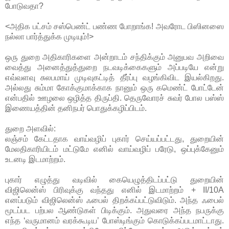
போடுவதா?
<அதிக பட்சம் சஸ்பெண்ட் பண்ண போறாங்க! அவரோட பிஸினஸை
நல்லா பார்த்துக்க முடியும்!>
ஒரு துறை அதிகாரிகளை அன்றாடம் சந்திக்கும் அனுபவ அறிவை
வைத்து அனைத்துத்துறை நடவடிக்கைகளும் அப்படியே என்று
எவ்வளவு சுலபமாய் முடிவுகட்டித் தீர்ப்பு வழங்கிவிட இயல்கிறது.
அல்லது சும்மா கோக்குமாக்காக நானும் ஒரு கமெண்ட் போட்டேன்
என்பதில் ஊழலை ஒழித்த திருப்தி. தெருவோரச் சுவர் போல பஸ்ஸ்
இணையத்தின் தனிநபர் பொதுக்கழிப்பிடம்.
துறை அளவில்:
லஞ்சம் கேட்டதாக வாய்வழிப் புகார் செய்யப்பட்டது, துறையின்
மேலதிகாரியிடம் மட்டுமே எனில் வாய்வழிப் பரேடு, ஒப்புக்கேனும்
உடனடி இடமாற்றம்.
புகார் எழுத்து வடிவில் கையெழுத்திடப்பட்டு துறையின்
விஜிலென்ஸ் பிரிவுக்கு வந்தது எனில் இடமாற்றம் + II/10A
எனப்படும் விஜிலென்ஸ் ஃபைல் திறக்கப்பட்டுவிடும். அந்த ஃபைல்
மூடப்பட பற்பல ஆண்டுகள் பிடிக்கும். அதுவரை அந்த நபருக்கு
எந்த ‘வருமானம் வரக்கூடிய’ போஸ்டிங்கும் கொடுக்கப்படமாட்டாது.