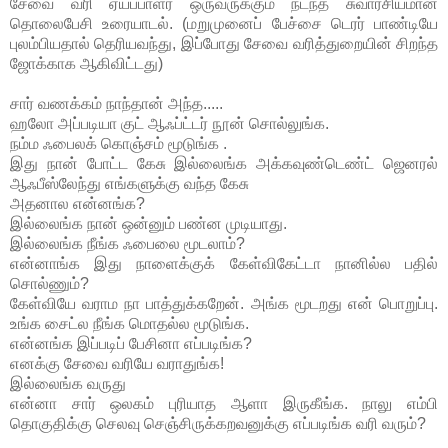
சேவை வரி ஏய்ப்பாளர் ஒருவருக்கும் நடந்த சுவாரசியமான
தொலைபேசி உரையாடல். (மறுமுனைப் பேச்சை டெரர் பாண்டியே
புலம்பியதால் தெரியவந்து, இப்போது சேவை வரித்துறையின் சிறந்த
ஜோக்காக ஆகிவிட்டது)
சார் வணக்கம் நாந்தான் அந்த.....
ஹலோ அப்படியா குட் ஆஃப்ட்டர் நூன் சொல்லுங்க.
நம்ம ஃபைலக் கொஞ்சம் மூடுங்க .
இது நான் போட்ட கேசு இல்லைங்க அக்கவுண்டெண்ட் ஜெனரல்
ஆஃபீஸ்லேந்து எங்களுக்கு வந்த கேசு
அதனால என்னங்க?
இல்லைங்க நான் ஒன்னும் பண்ன முடியாது.
இல்லைங்க நீங்க ஃபைலை மூடலாம்?
என்னாங்க இது நாளைக்குக் கேள்விகேட்டா நானில்ல பதில்
சொல்ணும்?
கேள்வியே வராம நா பாத்துக்கறேன். அங்க மூடறது என் பொறுப்பு.
உங்க சைட்ல நீங்க மொதல்ல மூடுங்க.
என்னங்க இப்படிப் பேசினா எப்படிங்க?
எனக்கு சேவை வரியே வராதுங்க!
இல்லைங்க வருது
என்னா சார் ஒலகம் புரியாத ஆளா இருகீங்க. நாலு எம்பி
தொகுதிக்கு செலவு செஞ்சிருக்கறவனுக்கு எப்படிங்க வரி வரும்?