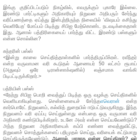
இங்கு குறிப்பிடப்படும் நிகழ்வில், எவருக்கும் புகாரே இல்லை.
இரண்டு பார்ட்டிகளும் அதிகாரியும் நிறுவன அதிபரும் சேர்ந்து
வரிப்பணத்தை ஏய்த்து இன்புற்றிருந்த நிலையில் ‘விஷயம் கசிந்து
வெளியேற’ மோப்பம் பிடித்து சிபிஐ மேற்கொண்ட நடவடிக்கைதான்
இது. ஆனால் பத்திரிகையைப் பார்த்து விட்ட இரண்டு பஸ்களும்
என்ன சொல்லின?
சுந்தரின் பஸ்ஸ்
<இன்று காலை செய்தித்தாள்களில் பார்த்திருப்பீக்ரள். ரவீந்தர்
என்ற வருவாமன வரி கூடுதல் ஆணையர் 50 லட்சம் ரூபாய்
(அதுவும் ஒரே டிரான்ஸாக்‌ஷனில்) லஞ்சமாக வாங்கி
பிடிபட்டிருக்கிறார்.>
பத்ரியின் பஸ்ஸ்
<நேற்று சிபிஐ பொறி வைத்துப் பிடித்த ஒரு வழக்கு செய்திகளில்
வெளியாகியுள்ளது. சென்னையைச் சேர்ந்த
எவெரான்
என்ற
கார்பொரேட் நிறுவனம், கல்வித் துறையில் ஈடுபட்டுவருகிறது. இந்த
நிறுவனம் வரி ஏய்ப்பு செய்துள்ளது என்பதை ஒரு வருமான வரி
அதிகாரி கண்டுபிடிக்கிறார். உடனே அவர் என்ன செய்யவேண்டும்?
அந்த நிறுவன அதிகாரியைக் கம்பி எண்ண வைத்துவிட்டு,
நிறுவனச் சொத்துக்களைப் பறிமுதல் செய்து, வரியைக் கட்டுமாறு
செய்திருக்கவேண்டும்.
ஆனால், மாறாக என்ன செய்கிறார்? ஓர்