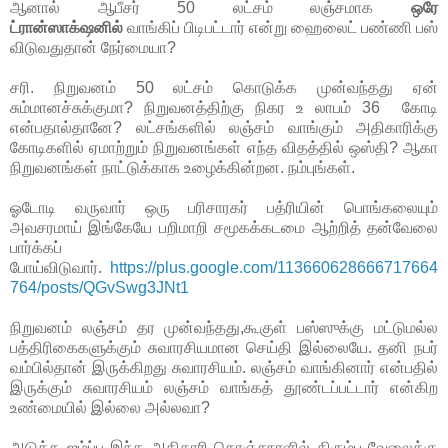
ஆனால் ஆபீசர் 50 லட்சம் லஞ்சமாக
ஒரே
ட்ரான்ஸாக்‌ஷனில்
வாங்கிப் பிடிபட்டார் என்று ஹைலைட் பண்ணி பஸ்
விடுவதுதான் நேர்மையா?
சரி. நிறுவனம் 50 லட்சம் கொடுக்க முன்வந்தது ஏன்
சும்மானச்சுக்குமா? நிறுவனத்திற்கு நிகர உ லாபம் 36 கோடி
என்பதால்தானே? லட்சங்களில் லஞ்சம் வாங்கும் அதிகாரிக்கு
கோடிகளில் ஏமாற்றும் நிறுவனங்கள் எந்த விதத்தில் ஒஸ்தி? ஆகா
நிறுவனங்கள் நாட்டுக்காக உழைக்கின்றன. நம்புங்கள்.
ஓடோடி வருவார் ஒரு பரிசாரகர் பத்ரியின் பொங்கலையும்
அவசரமாய் இங்கேயே பறிமாறி சமூகக்கடமை ஆற்றித் தன்வேலை
பார்க்கப்
போய்விடுவார்.
https://plus.google.com/113660628666717664
764/posts/QGvSwg3JNt1
நிறுவனம் லஞ்சம் தர முன்வந்தது,கூகுள் பஸ்ஸுக்கு மட்டுமல்ல
பத்திரிகைகளுக்கும் சுவாரசியமான செய்தி இல்லையே. தனி நபர்
வம்பில்தான் இருக்கிறது சுவாரசியம். லஞ்சம் வாங்கினார் என்பதில்
இருக்கும் சுவாரசியம் லஞ்சம் வாங்கத் தூண்டப்பட்டார் என்கிற
உண்மையில் இல்லை அல்லவா?
அடுத்த ஜம்ப்பு இந்த அதிகாரி கொஞ்சநாளில் திரும்ப வேலைக்கு