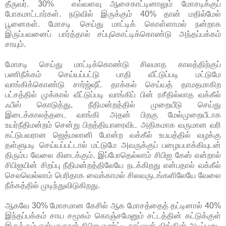
தீருவர். 30% எவ்வளவு ஆசைகாட்டினாலும் மோசடிக்குப்
போகமாட்டார்கள். நடுவில் இருக்கும் 40% தான் மதில்மேல்
பூனைகள். மோசடி செய்து மாட்டிக் கொள்ளாமல் நன்றாக
இருப்பவனைப் பார்த்தால் சப்புகொட்டிக்கொண்டு அந்தப்பக்கம்
சாயும்.
மோசடி செய்து மாட்டிக்கொண்டு சிலமாத காலத்திற்குப்
பணிநீக்கம் செய்யப்பட்டு பாதி வீட்டுப்படி மட்டுமே
வாங்கிக்கொண்டு சார்ஜ்ஷீட் தாக்கல் செய்யத் தாமதமாகிற
பட்சத்தில் முக்கால் வீட்டுப்படி வாங்கிப் பின் ரசீதில்லாத வக்கீல்
ஃபீஸ் கொடுத்து, நீதிமன்றத்தில் முறையீடு செய்து
இடைக்காலத்தடை வாங்கி அதன் பிறகு மேல்முறையீடாக
உயர்நீதிமன்றம் சென்று பிறத்தியாரைவிட அதிகமாக வருமான வரி
கட்டுபவரான ஜெத்மலானி போன்ற வக்கீல் உபயத்தில் வழக்கு
தள்ளுபடி செய்யப்பட்டால் மட்டுமே அவருக்குப் பழையபாக்கியுடன்
திரும்ப வேலை கிடைக்கும். இப்போதெல்லாம் சிபிஐ கேஸ் என்றால்
சிபிஐயின் சிறப்பு நீதிமன்றத்திலேயே நடக்கிறது என்பதால் வக்கீல்
செலவெல்லாம் பெரிதாக வைக்காமல் சிலவருடங்களிலேயே வேலை
நீக்கத்தில் முடிந்துவிடுகிறது.
ஆகவே 30% மோசமான கேசில் ஆக மோசத்தைத் தட்டினால் 40%
இந்தப்பக்கம் சாய சமூகம் கொஞ்சமேனும் சட்டத்தின் கட்டுக்குள்
இருக்கும் என்பதுதான் சிபிஐ ஏண்ட்டி கரப்ஷன் விங்கின் அடிப்படை