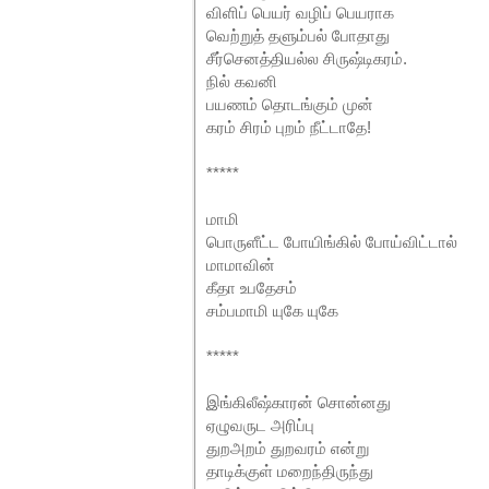
விளிப் பெயர் வழிப் பெயராக
வெற்றுத் தளும்பல் போதாது
சீர்செனத்தியல்ல சிருஷ்டிகரம்.
நில் கவனி
பயணம் தொடங்கும் முன்
கரம் சிரம் புறம் நீட்டாதே!
*****
மாமி
பொருளீட்ட போயிங்கில் போய்விட்டால்
மாமாவின்
கீதா உபதேசம்
சம்பமாமி யுகே யுகே
*****
இங்கிலீஷ்காரன் சொன்னது
ஏழுவருட அரிப்பு
துறஅறம் துறவரம் என்று
தாடிக்குள் மறைந்திருந்து