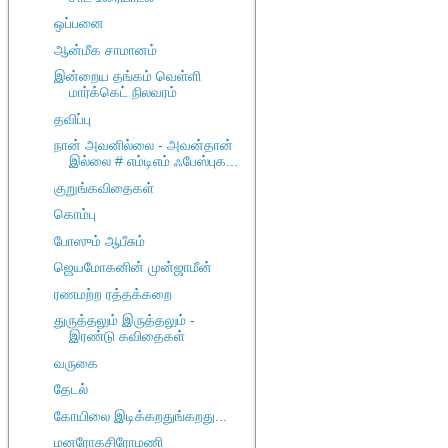
ஒப்பனை
ஆன்மீக சாமானம்
இன்றைய தங்கம் வெள்ளி
மார்க்கெட் நிலவரம்
தவிப்பு
நான் அவனில்லை - அவன்தான்
இல்லை # எம்டிஎம் ஃபேஸ்புக...
குறுங்கவிதைகள்
கொம்பு
போஸும் ஆபீசும்
ஜெயமோகனின் முன்ஜாமீன்
ரணமற்ற ரத்தக்கறை
துருத்தலும் இருத்தலும் -
இரண்டு கவிதைகள்
வருகை
தேடல்
கோயிலை இடிக்கறதுங்கறது...
மனரோகசிரோமணி