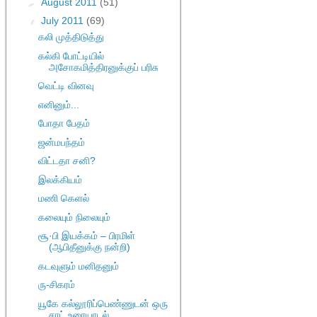
►
August 2011
(51)
▼
July 2011
(69)
கலி முத்திடுத்து
கல்கி போட்டியில்
அசோகமித்திரனுக்குப் பரிசு
வெட்டி வினவு
எனினும்...
போதா பேதம்
ஜன்மபந்தம்
விட்டதா சனி?
இலக்கியம்
மணி கெளல்
கலையும் நிலையும்
சூ·பி இயக்கம் – பிரமிள்
(ஆபிதீனுக்கு நன்றி)
கடவுளும் மனிதனும்
ரு-சிகரம்
யூகே கல்லூரிப்பெண்ணுடன் ஒரு
சாட் உரையாடல்