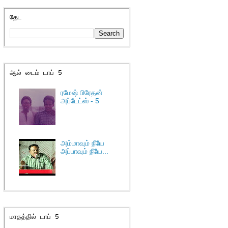
தேட
ஆல் டைம் டாப் 5
ரமேஷ் பிரேதன்
அப்டேட்ஸ் - 5
அம்மாவும் நீயே
அப்பாவும் நீயே...
மாதத்தில் டாப் 5